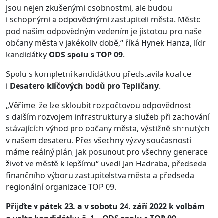
jsou nejen zkušenými osobnostmi, ale budou
i schopnými a odpovědnými zastupiteli města. Město
pod naším odpovědným vedením je jistotou pro naše
občany města v jakékoliv době,“ říká Hynek Hanza, lídr
kandidátky
ODS spolu s TOP 09
.
Spolu s kompletní kandidátkou představila koalice
i
Desatero klíčových bodů pro Tepličany
.
„Věříme, že lze skloubit rozpočtovou odpovědnost
s dalším rozvojem infrastruktury a služeb při zachování
stávajících výhod pro občany města, výstižně shrnutých
v našem desateru. Přes všechny výzvy současnosti
máme reálný plán, jak posunout pro všechny generace
život ve městě k lepšímu“ uvedl Jan Hadraba, předseda
finančního výboru zastupitelstva města a předseda
regionální organizace TOP 09.
Přijďte v pátek 23. a v sobotu 24. září 2022 k volbám