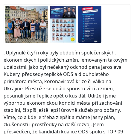
„Uplynulé čtyři roky byly obdobím společenských,
ekonomických i politických změn, lemovaným takovými
událostmi, jako byl nečekaný odchod pana Jaroslava
Kubery, předsedy teplické ODS a dlouholetého
primátora města, koronavirová krize či válka na
Ukrajině. Přestože se událo spoustu věcí a změn,
posunuli jsme Teplice opět o kus dál. Udrželi jsme
výbornou ekonomickou kondici města při zachování
stabilní, či spíš ještě lepší úrovně služeb pro občany.
Víme, co a kde je třeba zlepšit a máme jasný plán,
zkušenosti i prostředky na další rozvoj. Jsem
přesvědčen, že kandidáti koalice ODS spolu s TOP 09