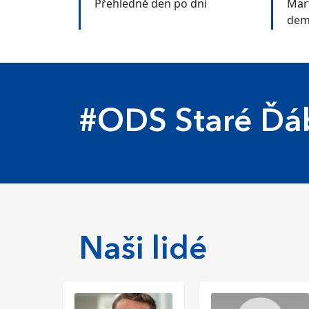
Přehledně den po dni
Mar
dem
Čes
#ODS Staré Ďáb
Naši lidé