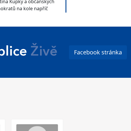
tina Kupky a občanských
okratů na kole napříč
kem
lice
Živě
Facebook stránka