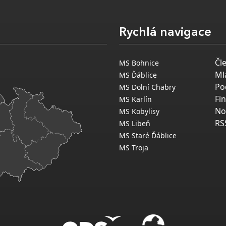
Rychlá navigace
Čl
MS Bohnice
Ml
MS Ďáblice
Po
MS Dolní Chabry
Fi
MS Karlín
No
MS Kobylisy
RS
MS Libeň
MS Staré Ďáblice
MS Troja