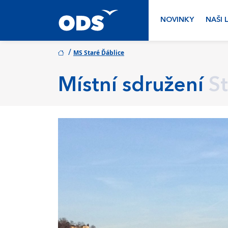
NOVINKY
NAŠI 
/
MS Staré Ďáblice
Místní sdružení
S