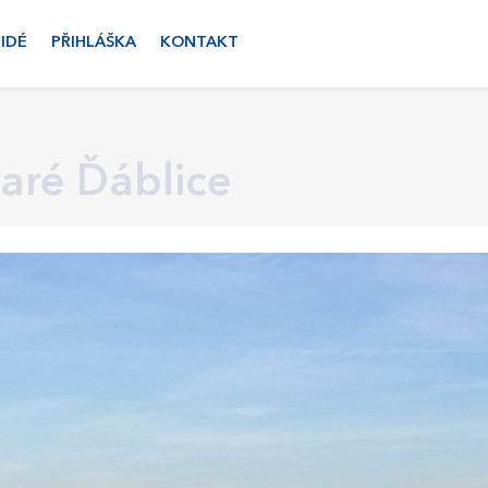
LIDÉ
PŘIHLÁŠKA
KONTAKT
taré Ďáblice