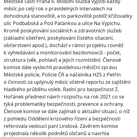
Městské části Praha 6. Mobilní služba vyjíždí každý
měsíc po celý rok v pravidelných intervalech na
dohodnutá stanoviště, a to parkoviště poblíž křižovatky
ulic Podbabská a Pod Paťankou a ulice Na Vypichu.
Kromě poskytování sociálních a zdravotních služeb
(základní ošetření, poskytování čistého ošacení,
občerstvení apod.), dochází v rámci projektu rovněž
k vyhledávání a monitorování bezdomovců - počet,
struktura (věk, pohlaví) a jejich rozmístění. Členové
komise dále vyslechli pravidelnou měsíční zprávu
Městské policie, Policie ČR a náčelníka HZS z Petřin
o činnosti za uplynulý měsíc včetně reportu ze zajištění
hladkého průběhu voleb. Radní pro bezpečnost Z.
Hořánek přednesl návrh rozpočtu na rok 2021 co se
týká problematiky bezpečnosti, prevence a ochrany.
Členové komise se dále zajímali o aktuální situaci, o níž
z pohledu Oddělení krizového řízení a bezpečnosti
referovala vedoucí paní Lindová. Závěrem komise
projednala několik podnětů občanů a navrhla