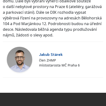
domů. Dále byli vybráni výherci obálkové soutěže
o další nebytové prostory na Praze 6 (ateliéry, garážová
a parkovací stání). Dále se DIK rozhodla vypsat
výběrová řízení na provozovny na adresách Bělohorská
104 a Pod Marjánkou 12. Podrobnosti budou na úřední
desce. Následovala běžná agenda typu prodlužování
nájmů, žádosti o slevy apod.
Jakub Stárek
člen ZHMP
místostarosta MČ Praha 6