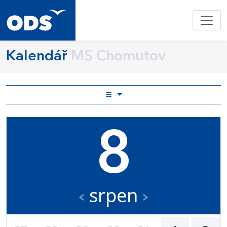
Kalendář
MS Chomutov
8
srpen