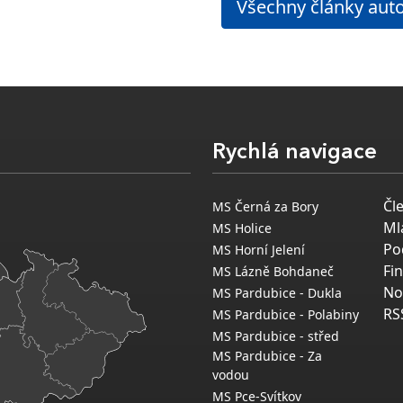
Všechny články aut
Rychlá navigace
Čl
MS Černá za Bory
Ml
MS Holice
Po
MS Horní Jelení
Fi
MS Lázně Bohdaneč
No
MS Pardubice - Dukla
RS
MS Pardubice - Polabiny
MS Pardubice - střed
MS Pardubice - Za
vodou
MS Pce-Svítkov