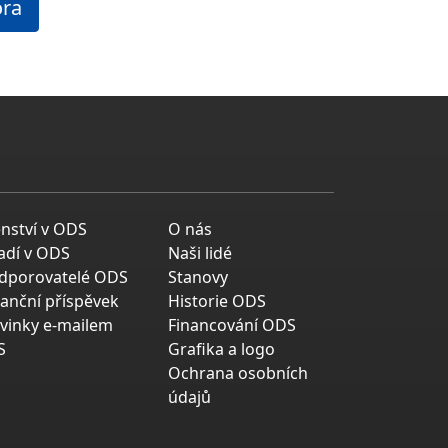
ora
enství v ODS
O nás
adí v ODS
Naši lidé
dporovatelé ODS
Stanovy
nanční příspěvek
Historie ODS
vinky e-mailem
Financování ODS
S
Grafika a logo
Ochrana osobních
údajů