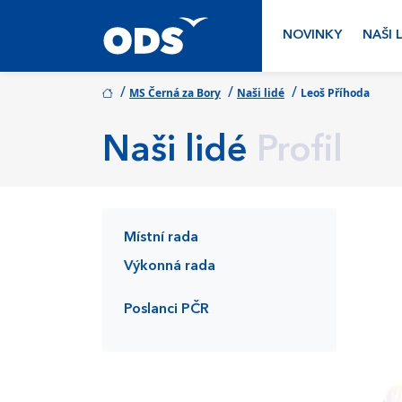
NOVINKY
NAŠI 
/
/
/
MS Černá za Bory
Naši lidé
Leoš Příhoda
Naši lidé
Profil
Místní rada
Výkonná rada
Poslanci PČR