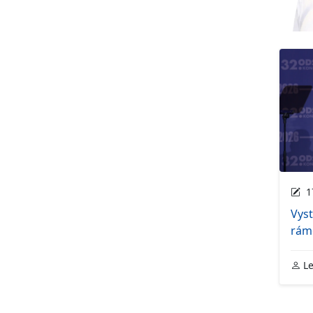
17
Vyst
rámc
Le