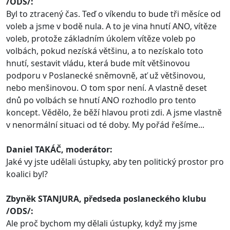
/ODS/:
Byl to ztracený čas. Teď o víkendu to bude tři měsíce od
voleb a jsme v bodě nula. A to je vina hnutí ANO, vítěze
voleb, protože základním úkolem vítěze voleb po
volbách, pokud nezíská většinu, a to nezískalo toto
hnutí, sestavit vládu, která bude mít většinovou
podporu v Poslanecké sněmovně, ať už většinovou,
nebo menšinovou. O tom spor není. A vlastně deset
dnů po volbách se hnutí ANO rozhodlo pro tento
koncept. Vědělo, že běží hlavou proti zdi. A jsme vlastně
v nenormální situaci od té doby. My pořád řešíme...
Daniel TAKÁČ, moderátor:
Jaké vy jste udělali ústupky, aby ten politický prostor pro
koalici byl?
Zbyněk STANJURA, předseda poslaneckého klubu
/ODS/:
Ale proč bychom my dělali ústupky, když my jsme