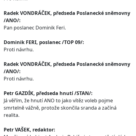
Radek VONDRÁČEK, předseda
Poslanecké
sněmovny
/ANO/:
Pan poslanec Dominik Feri.
Dominik FERI,
poslanec
/TOP 09/:
Proti návrhu.
Radek VONDRÁČEK, předseda
Poslanecké
sněmovny
/ANO/:
Proti návrhu.
Petr GAZDÍK, předseda hnutí /STAN/:
Já věřím, že hnutí ANO to jako vítěz voleb pojme
smrtelně vážně, protože skončila sranda a začíná
realita.
Petr VAŠEK, redaktor: