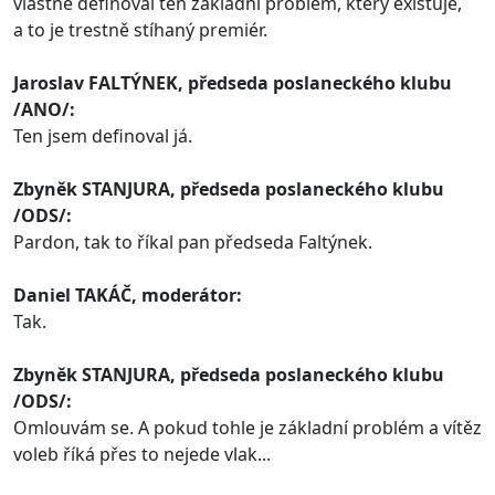
vlastně definoval ten základní problém, který existuje,
a to je trestně stíhaný premiér.
Jaroslav FALTÝNEK, předseda poslaneckého klubu
/ANO/:
Ten jsem definoval já.
Zbyněk STANJURA, předseda poslaneckého klubu
/ODS/:
Pardon, tak to říkal pan předseda Faltýnek.
Daniel TAKÁČ, moderátor:
Tak.
Zbyněk STANJURA, předseda poslaneckého klubu
/ODS/:
Omlouvám se. A pokud tohle je základní problém a vítěz
voleb říká přes to nejede vlak...