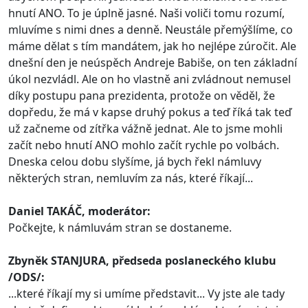
hnutí ANO. To je úplně jasné. Naši voliči tomu rozumí,
mluvíme s nimi dnes a denně. Neustále přemýšlíme, co
máme dělat s tím mandátem, jak ho nejlépe zúročit. Ale
dnešní den je neúspěch Andreje Babiše, on ten základní
úkol nezvládl. Ale on ho vlastně ani zvládnout nemusel
díky postupu pana prezidenta, protože on věděl, že
dopředu, že má v kapse druhý pokus a teď říká tak teď
už začneme od zítřka vážně jednat. Ale to jsme mohli
začít nebo hnutí ANO mohlo začít rychle po volbách.
Dneska celou dobu slyšíme, já bych řekl námluvy
některých stran, nemluvím za nás, které říkají...
Daniel TAKÁČ, moderátor:
Počkejte, k námluvám stran se dostaneme.
Zbyněk STANJURA, předseda poslaneckého klubu
/ODS/:
...které říkají my si umíme představit... Vy jste ale tady