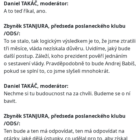
Daniel TAKÁČ, moderátor:
A to teď říkal, ano.
Zbyněk STANJURA, předseda poslaneckého klubu
/ODS/:
To se stalo, tak logickým výsledkem je to, že jsme ztratili
tři měsíce, vláda nezískala důvěru. Uvidíme, jaký bude
další postup. Záleží, koho prezident pověří jednáním
o sestavení vlády. Pravděpodobně to bude Andrej Babiš,
pokud se splní to, co jsme slyšeli mnohokrát.
Daniel TAKÁČ, moderátor:
Nechme si tu budoucnost na za chvíli. Budeme se o ní
bavit.
Zbyněk STANJURA, předseda poslaneckého klubu
/ODS/:
Ten bude a ten má odpovídat, ten má odpovídat na
otázky, jaké dělá ústupky, co udělal pro to, aby získal