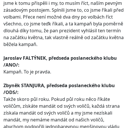
jsme k tomu přispěli i my, to musím říct, naším pevným
zásadovým postojem. Splnili jsme to, co jsme říkali před
volbami. Přece není možné dva dny po volbách říct
všechno, co jsme teďk říkali, a ta kampaň byla poměrně
dlouhá díky tomu, že pan prezident vyhlásil ten termín
na začátku května, tak vlastně reálně od začátku května
běžela kampaň.
Jaroslav FALTÝNEK, předseda poslaneckého klubu
/ANO/:
Kampaň. To je pravda.
Zbyněk STANJURA, předseda poslaneckého klubu
/ODS/:
Takže skoro půl roku. Pokud půl roku něco říkáte
voličům, získáte mandát od svých voličů, každá strana
získala mandát od svých voličů a my jsme nezískali
mandát, my nemáme mandát od našich voličů,
abychom podpořili jednobarevnou menšinovou vládu