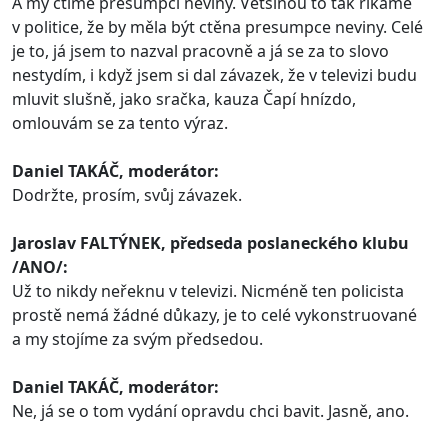
A my ctíme presumpci neviny. Většinou to tak říkáme
v politice, že by měla být ctěna presumpce neviny. Celé
je to, já jsem to nazval pracovně a já se za to slovo
nestydím, i když jsem si dal závazek, že v televizi budu
mluvit slušně, jako sračka, kauza Čapí hnízdo,
omlouvám se za tento výraz.
Daniel TAKÁČ, moderátor:
Dodržte, prosím, svůj závazek.
Jaroslav FALTÝNEK, předseda poslaneckého klubu
/ANO/:
Už to nikdy neřeknu v televizi. Nicméně ten policista
prostě nemá žádné důkazy, je to celé vykonstruované
a my stojíme za svým předsedou.
Daniel TAKÁČ, moderátor:
Ne, já se o tom vydání opravdu chci bavit. Jasně, ano.