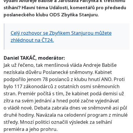
vydání Andreje Babiše a Jaroslava Faltýnka k trestnímu
stíhání? Hlavní téma Události, komentářů pro předsedu
poslaneckého klubu ODS Zbyňka Stanjuru.
Celý rozhovor se Zbyňkem Stanjurou můžete
zhlédnout na ČT24.
Daniel TAKÁČ, moderátor:
Jak už řečeno, tak menšinová vláda Andreje Babiše
nezískala důvěru Poslanecké sněmovny. Kabinet
podpořilo jenom 78 poslanců z klubu hnutí ANO. Proti
bylo 117 zákonodárců z ostatních osmi sněmovních
stran. Premiér počítá s tím, že kabinet podá demisi už
zítra na svém jednání a hned poté začne vyjednávat
o vládě nové. Debata zabrala dnes ve sněmovně asi půl
druhé hodiny. Navázala na celodenní program z minulé
středy. Mnozí politici označili výsledek za selhání
premiéra a jeho prohru.