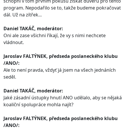
schopni v tom prvním pokusu získat důvěru pro tento
program. Nepodařilo se to, takže budeme pokračovat
dál. Už na zítřek...
Daniel TAKÁČ, moderátor:
Oni ale zase všichni říkají, že vy s nimi nechcete
vládnout.
Jaroslav FALTÝNEK, předseda poslaneckého klubu
/ANO/:
Ale to není pravda, vždyť já jsem na všech jednáních
seděl.
Daniel TAKÁČ, moderátor:
Jaké zásadní ústupky hnutí ANO udělalo, aby se nějaká
koaliční spolupráce mohla najít?
Jaroslav FALTÝNEK, předseda poslaneckého klubu
/ANO/: