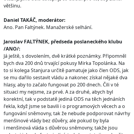
většinu.
Daniel TAKÁČ, moderátor:
Ano. Pan Faltýnek. Manažerské selhání.
Jaroslav FALTÝNEK, předseda poslaneckého klubu
/ANO/:
Já ještě, s dovolením, dvě krátké poznámky. Připomněl
bych dva 200 dnů trvající pokusy Mirka Topolánka. Na
to si kolega Stanjura určitě pamatuje jako člen ODS, jak
se mu dařilo sestavit vládu a nakonec získal nějaké dva
hlasy, aby to začalo fungovat po 200 dnech. Čili v té
situaci my nejsme, za prvé. A za druhé, abych byl
korektní, tak v podstatě jediná ODS na těch jednáních
řekla, když jsme se bavili i o programových věcech a o
fungování sněmovny, tak že nebude podporovat návrhy
menšinové vlády bez důvěry, ale pokud by byla
i menšinová vláda s důvěrou sněmovny, takže jsou