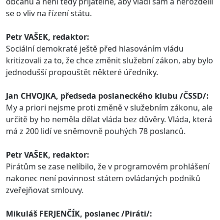
občanů a není tedy přijatelné, aby vládl sám a nerozdělil
se o vliv na řízení státu.
Petr VAŠEK, redaktor:
Sociální demokraté ještě před hlasováním vládu
kritizovali za to, že chce změnit služební zákon, aby bylo
jednodušší propouštět některé úředníky.
Jan CHVOJKA, předseda
poslaneckého
klubu /ČSSD/:
My a priori nejsme proti změně v služebním zákonu, ale
určitě by ho neměla dělat vláda bez důvěry. Vláda, která
má z 200 lidí ve sněmovně pouhých 78 poslanců.
Petr VAŠEK, redaktor:
Pirátům se zase nelíbilo, že v programovém prohlášení
nakonec není povinnost státem ovládaných podniků
zveřejňovat smlouvy.
Mikuláš FERJENČÍK,
poslanec
/Piráti/: