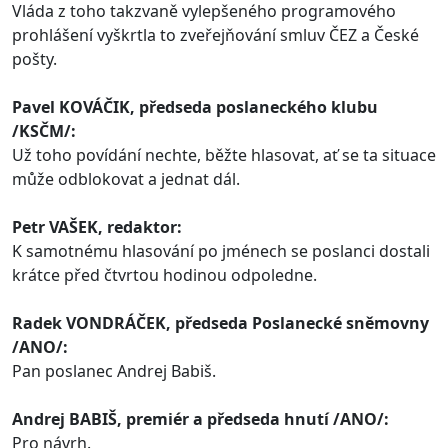
Vláda z toho takzvaně vylepšeného programového
prohlášení vyškrtla to zveřejňování smluv ČEZ a České
pošty.
Pavel KOVÁČIK, předseda
poslaneckého
klubu
/KSČM/:
Už toho povídání nechte, běžte hlasovat, ať se ta situace
může odblokovat a jednat dál.
Petr VAŠEK, redaktor:
K samotnému hlasování po jménech se poslanci dostali
krátce před čtvrtou hodinou odpoledne.
Radek VONDRÁČEK, předseda
Poslanecké
sněmovny
/ANO/:
Pan poslanec Andrej Babiš.
Andrej BABIŠ, premiér a předseda hnutí /ANO/:
Pro návrh.