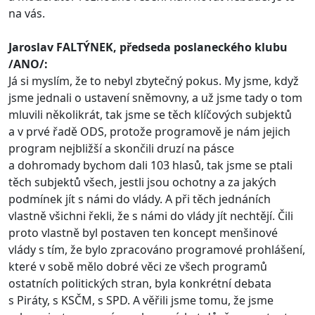
na vás.
Jaroslav FALTÝNEK, předseda poslaneckého klubu
/ANO/:
Já si myslím, že to nebyl zbytečný pokus. My jsme, když
jsme jednali o ustavení sněmovny, a už jsme tady o tom
mluvili několikrát, tak jsme se těch klíčových subjektů
a v prvé řadě ODS, protože programově je nám jejich
program nejbližší a skončili druzí na pásce
a dohromady bychom dali 103 hlasů, tak jsme se ptali
těch subjektů všech, jestli jsou ochotny a za jakých
podmínek jít s námi do vlády. A při těch jednáních
vlastně všichni řekli, že s námi do vlády jít nechtějí. Čili
proto vlastně byl postaven ten koncept menšinové
vlády s tím, že bylo zpracováno programové prohlášení,
které v sobě mělo dobré věci ze všech programů
ostatních politických stran, byla konkrétní debata
s Piráty, s KSČM, s SPD. A věřili jsme tomu, že jsme