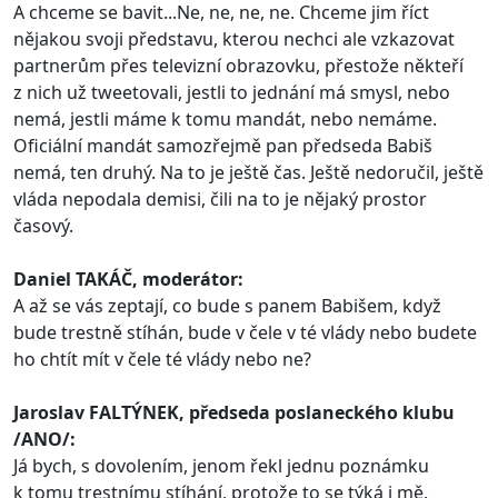
A chceme se bavit...Ne, ne, ne, ne. Chceme jim říct
nějakou svoji představu, kterou nechci ale vzkazovat
partnerům přes televizní obrazovku, přestože někteří
z nich už tweetovali, jestli to jednání má smysl, nebo
nemá, jestli máme k tomu mandát, nebo nemáme.
Oficiální mandát samozřejmě pan předseda Babiš
nemá, ten druhý. Na to je ještě čas. Ještě nedoručil, ještě
vláda nepodala demisi, čili na to je nějaký prostor
časový.
Daniel TAKÁČ, moderátor:
A až se vás zeptají, co bude s panem Babišem, když
bude trestně stíhán, bude v čele v té vlády nebo budete
ho chtít mít v čele té vlády nebo ne?
Jaroslav FALTÝNEK, předseda poslaneckého klubu
/ANO/:
Já bych, s dovolením, jenom řekl jednu poznámku
k tomu trestnímu stíhání, protože to se týká i mě.