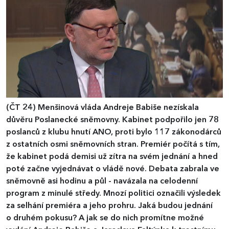
(ČT 24)
Menšinová vláda Andreje Babiše nezískala
důvěru Poslanecké sněmovny. Kabinet podpořilo jen 78
poslanců z klubu hnutí ANO, proti bylo 117 zákonodárců
z ostatních osmi sněmovních stran. Premiér počítá s tím,
že kabinet podá demisi už zítra na svém jednání a hned
poté začne vyjednávat o vládě nové. Debata zabrala ve
sněmovně asi hodinu a půl - navázala na celodenní
program z minulé středy. Mnozí politici označili výsledek
za selhání premiéra a jeho prohru. Jaká budou jednání
o druhém pokusu? A jak se do nich promítne možné