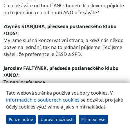
Co očekáváte od hnutí ANO, budete-li osloveni, půjdete
na to jednání a co od hnutí ANO očekáváte?
Zbyněk STANJURA, předseda poslaneckého klubu
/ODS/:
My jsme slušná konzervativní strana, a když nás někdo
pozve na jednání, tak na to jednání půjdeme. Teď jsme
slyšeli, že preference je ČSSD a SPD.
Jaroslav FALTÝNEK, předseda poslaneckého klubu
/ANO/:
To není preference.
Tato webová stránka používá soubory cookies. V
Zbyněk STANJURA, předseda poslaneckého klubu
informacích o souborech cookies
se dozvíte, pro jaké
/ODS/:
účely cookies využíváme a jak s nimi nakládat.
Pardon, tak nějaký pořad jednání, nic proti tomu. Zatím
se to nestalo, ale říkám, bylo to tak vždycky, pokud jsme
Pouze nutné
Upravit možnosti
Přijmout vše
jednání dostali, tak jsme na ta jednání přišli. Já myslím,