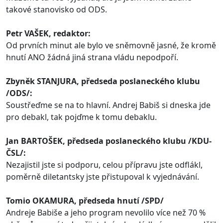
takové stanovisko od ODS.
Petr VAŠEK, redaktor:
Od prvních minut ale bylo ve sněmovně jasné, že kromě
hnutí ANO žádná jiná strana vládu nepodpoří.
Zbyněk
STANJURA
, předseda
poslaneckého
klubu
/
ODS
/:
Soustřeďme se na to hlavní. Andrej Babiš si dneska jde
pro debakl, tak pojďme k tomu debaklu.
Jan BARTOŠEK, předseda
poslaneckého
klubu /KDU-
ČSL/:
Nezajistil jste si podporu, celou přípravu jste odflákl,
poměrně diletantsky jste přistupoval k vyjednávání.
Tomio OKAMURA, předseda hnutí /SPD/
Andreje Babiše a jeho program nevolilo více než 70 %