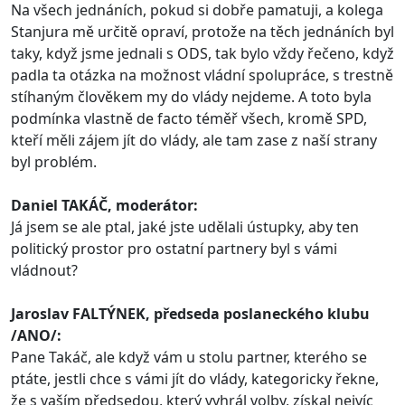
Na všech jednáních, pokud si dobře pamatuji, a kolega
Stanjura mě určitě opraví, protože na těch jednáních byl
taky, když jsme jednali s ODS, tak bylo vždy řečeno, když
padla ta otázka na možnost vládní spolupráce, s trestně
stíhaným člověkem my do vlády nejdeme. A toto byla
podmínka vlastně de facto téměř všech, kromě SPD,
kteří měli zájem jít do vlády, ale tam zase z naší strany
byl problém.
Daniel TAKÁČ, moderátor:
Já jsem se ale ptal, jaké jste udělali ústupky, aby ten
politický prostor pro ostatní partnery byl s vámi
vládnout?
Jaroslav FALTÝNEK, předseda poslaneckého klubu
/ANO/:
Pane Takáč, ale když vám u stolu partner, kterého se
ptáte, jestli chce s vámi jít do vlády, kategoricky řekne,
že s vaším předsedou, který vyhrál volby, získal nejvíc