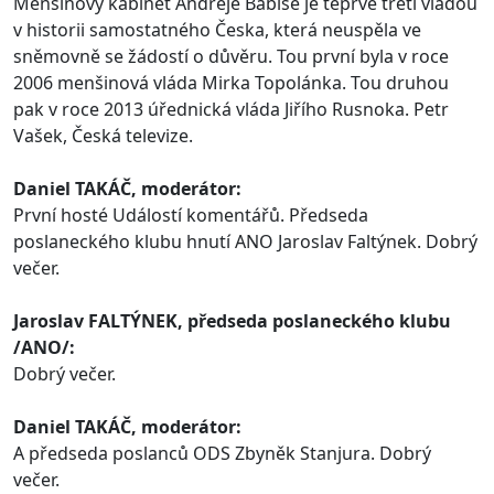
Menšinový kabinet Andreje Babiše je teprve třetí vládou
v historii samostatného Česka, která neuspěla ve
sněmovně se žádostí o důvěru. Tou první byla v roce
2006 menšinová vláda Mirka Topolánka. Tou druhou
pak v roce 2013 úřednická vláda Jiřího Rusnoka. Petr
Vašek, Česká televize.
Daniel TAKÁČ, moderátor:
První hosté Událostí komentářů. Předseda
poslaneckého klubu hnutí ANO Jaroslav Faltýnek. Dobrý
večer.
Jaroslav FALTÝNEK, předseda poslaneckého klubu
/ANO/:
Dobrý večer.
Daniel TAKÁČ, moderátor:
A předseda poslanců ODS Zbyněk Stanjura. Dobrý
večer.