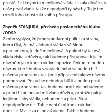
prostě, že i kdyby ta menšinová vláda získala důvěru, ta
naše první vláda, takže nepodpoří ty návrhy. To je ten
rozdíl toho konstruktivního přístupu.
Zbyněk STANJURA, předseda poslaneckého klubu
/ODS/:
Z toho vyplývá, že jsme standardní politická strana,
která říká, že má vládnout vláda s většinou
v parlamentu, klidně menšinová. A pokud by taková
vláda získala důvěru, tak budeme přistupovat k jejím
návrhům jako konstruktivní opozice. Pokud to budou
návrhy, které budou v souladu nebo se budou blížit
našemu programu, tak jsme připraveni takové návrhy
podporovat. Pokud se nebudou blížit a budou proti
našemu programu, tak budeme proti. Ale nebudeme
a priori říkat, pokud má vláda důvěru, protože pak je
legitimní, aby vládla, nebudeme a priori říkat
nepodpoříme nic. Tohle není úkol konstruktivní
opozice. My se za ni považujeme. Takhle budeme