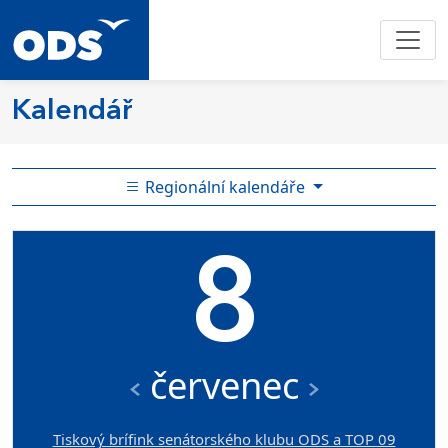
Kalendář
Regionální kalendáře
8
červenec
Tiskový brífink senátorského klubu ODS a TOP 09