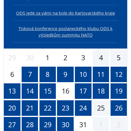
ODS jede za vámi na kole do Karlovarského kraje
Tisková konference poslaneckého klubu ODS k
výsledkům summitu NATO
29
30
1
2
3
4
5
6
7
8
9
10
11
12
13
14
15
16
17
18
19
20
21
22
23
24
25
26
27
28
29
30
31
1
2