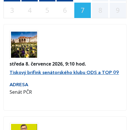
3
4
5
6
7
8
9
středa 8. července 2026, 9:10 hod.
Tiskový brífink senátorského klubu ODS a TOP 09
ADRESA
Senát PČR