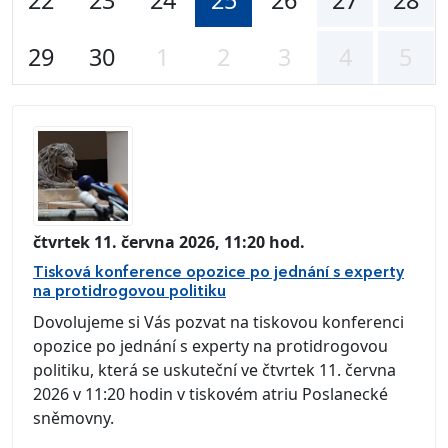
29
30
1
2
3
4
5
čtvrtek 11. června 2026, 11:20 hod.
Tisková konference opozice po jednání s experty
na protidrogovou politiku
Dovolujeme si Vás pozvat na tiskovou konferenci
opozice po jednání s experty na protidrogovou
politiku, která se uskuteční ve čtvrtek 11. června
2026 v 11:20 hodin v tiskovém atriu Poslanecké
sněmovny.