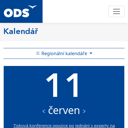
Kalendář
Regionální kalendáře
11
červen
Tisková konference opozice po jednání s experty na