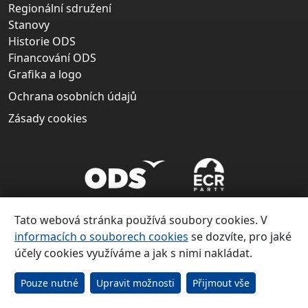
Regionální sdružení
Stanovy
Historie ODS
Financování ODS
Grafika a logo
Ochrana osobních údajů
Zásady cookies
Tato webová stránka používá soubory cookies. V
informacích o souborech cookies
se dozvíte, pro jaké
účely cookies využíváme a jak s nimi nakládat.
Copyright ©
Občanská demokratická strana 1991 – 2026
Pouze nutné
Upravit možnosti
Přijmout vše