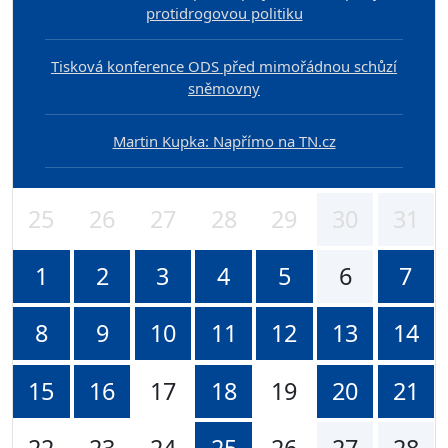
protidrogovou politiku
Tisková konference ODS před mimořádnou schůzí
sněmovny
Martin Kupka: Napřímo na TN.cz
25
26
27
28
29
30
31
1
2
3
4
5
6
7
8
9
10
11
12
13
14
15
16
17
18
19
20
21
22
23
24
25
26
27
28