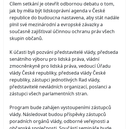
Cílem setkání je otevřít odbornou debatu o tom,
jak by měla být lidskoprávní agenda v České
republice do budoucna nastavena, aby stát nadále
plnil své mezinárodní a evropské závazky a
současně zajišťoval účinnou ochranu práv všech
skupin občanů.
K účasti byli pozváni představitelé vlády, předseda
senátního výboru pro lidská práva, vládní
zmocněnkyně pro lidská práva, vedoucí Úřadu
vlády České republiky, předseda vlády České
republiky, zástupci jednotlivých Rad vlády,
představitelé nevládních organizací, poslanci a
zástupci všech parlamentních stran.
Program bude zahájen vystoupeními zástupců
vlády. Následovat budou příspěvky zástupců
poradních orgánů vlády, odborné veřejnosti a
občanské společnosti. Součástí semináře bude