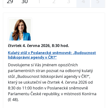
29
30
1
2
3
4
5
čtvrtek 4. června 2026, 8:30 hod.
Kulatý stůl v Poslanecké sněmovně: „Budoucnost
lidskoprávní agendy v ČR?“
Dovolujeme si Vás jménem opozičních
parlamentních stran pozvat na odborný kulatý
stůl „Budoucnost lidskoprávní agendy v ČR?“,
který se uskuteční ve čtvrtek 4. června 2026 od
8:30 do 11:00 hodin v Poslanecké sněmovně
Parlamentu České republiky, v místnosti Konírna
(E 48).