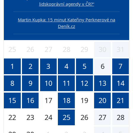
lidskoprávní agendy v ČR?“
Martin Kupka: 15 minut Kateřiny Perknerové na
Deník.cz
25
26
27
28
29
30
31
1
2
3
4
5
6
7
8
9
10
11
12
13
14
15
16
17
18
19
20
21
22
23
24
25
26
27
28