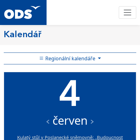
Kalendář
Regionální kalendáře
4
červen
Kulatý stůl v Poslanecké sněmovně: „Budoucnost