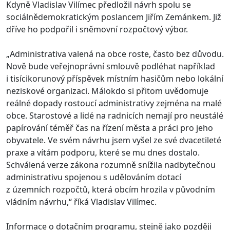
Kdyně Vladislav Vilímec předložil návrh spolu se
sociálnědemokratickým poslancem Jiřím Zemánkem. Již
dříve ho podpořil i sněmovní rozpočtový výbor.
„Administrativa valená na obce roste, často bez důvodu.
Nově bude veřejnoprávní smlouvě podléhat například
i tisícikorunový příspěvek místním hasičům nebo lokální
neziskové organizaci. Málokdo si přitom uvědomuje
reálné dopady rostoucí administrativy zejména na malé
obce. Starostové a lidé na radnicích nemají pro neustálé
papírování téměř čas na řízení města a práci pro jeho
obyvatele. Ve svém návrhu jsem vyšel ze své dvacetileté
praxe a vítám podporu, které se mu dnes dostalo.
Schválená verze zákona rozumně snížila nadbytečnou
administrativu spojenou s udělováním dotací
z územních rozpočtů, která obcím hrozila v původním
vládním návrhu,“ říká Vladislav Vilímec.
Informace o dotačním programu, stejně jako později