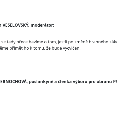
n VESELOVSKÝ, moderátor:
 se tady přece bavíme o tom, jestli po změně branného zá
ěme přimět ho k tomu, že bude vycvičen.
ČERNOCHOVÁ, poslankyně a členka výboru pro obranu P