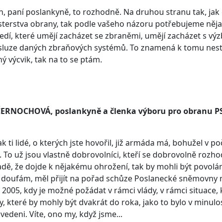
, paní poslankyně, to rozhodně. Na druhou stranu tak, jak 
sterstva obrany, tak podle vašeho názoru potřebujeme něja
edí, které umějí zacházet se zbraněmi, umějí zacházet s výzbr
sluze daných zbraňových systémů. To znamená k tomu nesta
ný výcvik, tak na to se ptám.
ČERNOCHOVÁ, poslankyně a členka výboru pro obranu P
ak ti lidé, o kterých jste hovořil, již armáda má, bohužel v po
. To už jsou vlastně dobrovolníci, kteří se dobrovolně rozhodl
adě, že dojde k nějakému ohrožení, tak by mohli být povolán
k doufám, měl přijít na pořad schůze Poslanecké sněmovny něk
 2005, kdy je možné požádat v rámci vlády, v rámci situace
, které by mohly být dvakrát do roka, jako to bylo v minulos
dvedeni. Víte, ono my, když jsme...