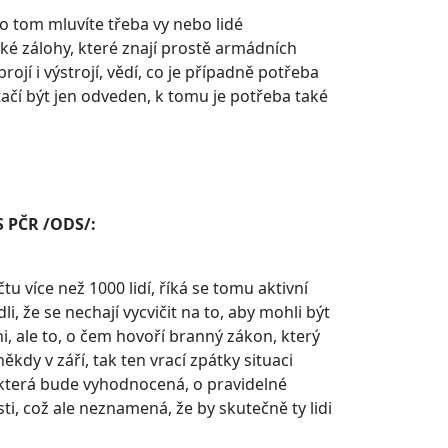
o tom mluvíte třeba vy nebo lidé
ké zálohy, které znají prostě armádních
ojí i výstrojí, vědí, co je případně potřeba
čí být jen odveden, k tomu je potřeba také
S PČR /ODS/:
čtu více než 1000 lidí, říká se tomu aktivní
i, že se nechají vycvičit na to, aby mohli být
i, ale to, o čem hovoří branný zákon, který
dy v září, tak ten vrací zpátky situaci
, která bude vyhodnocená, o pravidelné
ti, což ale neznamená, že by skutečně ty lidi