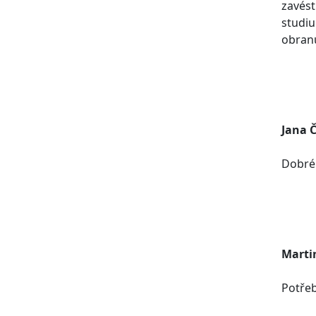
zavést
studi
obran
Jana 
Dobré
Marti
Potřeb