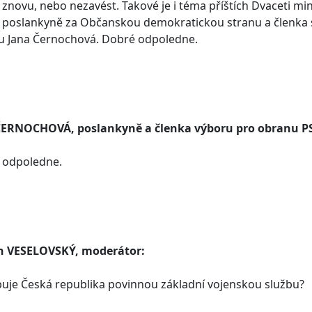
 znovu, nebo nezavést. Takové je i téma příštích Dvaceti mi
u poslankyně za Občanskou demokratickou stranu a členka
u Jana Černochová. Dobré odpoledne.
ČERNOCHOVÁ, poslankyně a členka výboru pro obranu P
 odpoledne.
n VESELOVSKÝ, moderátor:
uje Česká republika povinnou základní vojenskou službu?