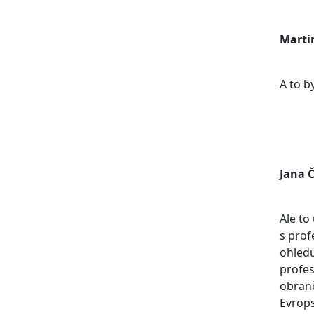
Marti
A to b
Jana 
Ale to
s prof
ohled
profes
obraně
Evrops