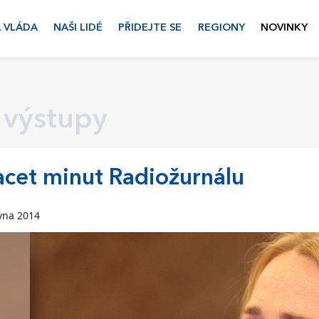
 VLÁDA
NAŠI LIDÉ
PŘIDEJTE SE
REGIONY
NOVINKY
 výstupy
cet minut Radiožurnálu
vna 2014