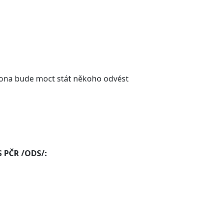
kona bude moct stát někoho odvést
S PČR /ODS/: