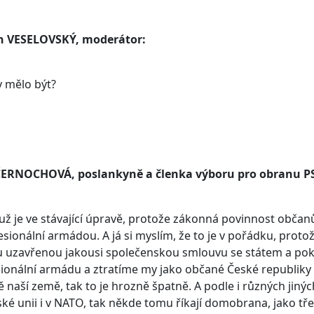
n VESELOVSKÝ, moderátor:
y mělo být?
ČERNOCHOVÁ, poslankyně a členka výboru pro obranu P
 už je ve stávající úpravě, protože zákonná povinnost občanů
esionální armádou. A já si myslím, že to je v pořádku, pro
u uzavřenou jakousi společenskou smlouvu se státem a po
ionální armádu a ztratíme my jako občané České republiky
 naší země, tak to je hrozně špatně. A podle i různých jinýc
ké unii i v NATO, tak někde tomu říkají domobrana, jako tře