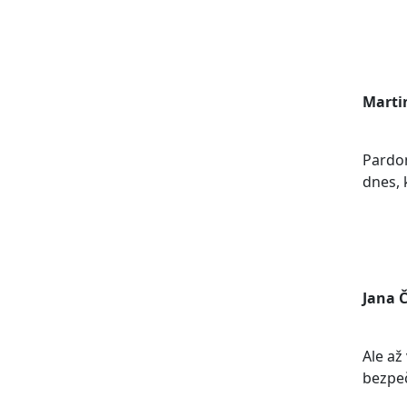
Marti
Pardon
dnes, 
Jana 
Ale až
bezpeč