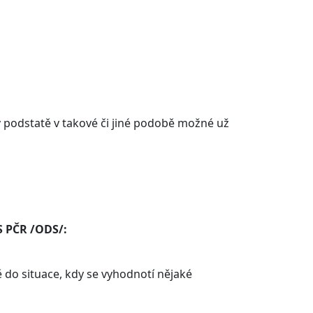
v podstatě v takové či jiné podobě možné už
S PČR /ODS/:
ě do situace, kdy se vyhodnotí nějaké