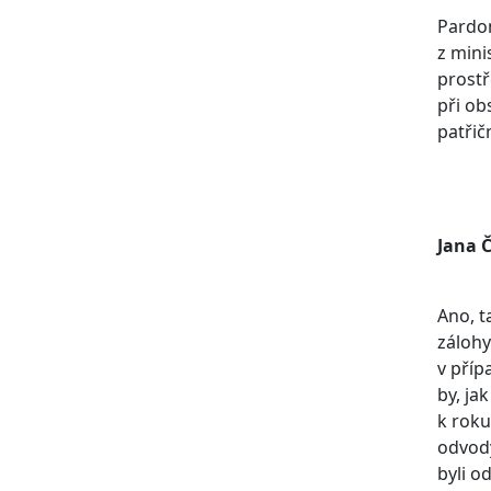
Pardon
z mini
prostř
při ob
patřič
Jana 
Ano, t
zálohy
v příp
by, ja
k roku
odvody
byli o