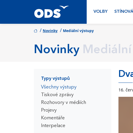
VOLBY
STÍNOVÁ
/
/
Novinky
Mediální výstupy
Novinky
Mediální
Dva
Typy výstupů
Všechny výstupy
16. čer
Tiskové zprávy
Rozhovory v médiích
Projevy
Komentáře
Interpelace