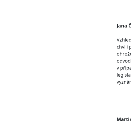
Jana 
Vzhled
chvíli
ohrož
odvody
v příp
legisl
vyznán
Marti