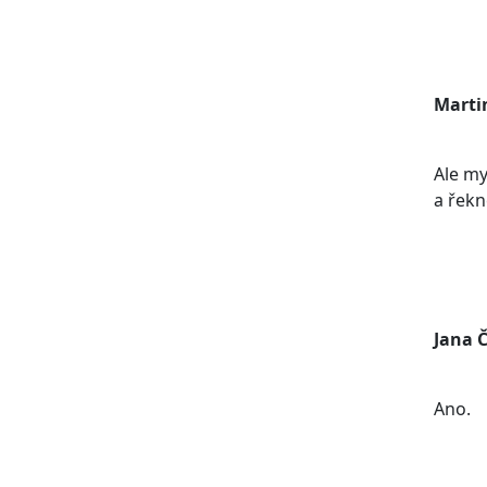
Marti
Ale my
a řekn
Jana 
Ano.