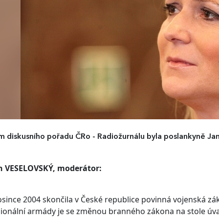
 diskusního pořadu ČRo - Radiožurnálu byla poslankyně Ja
n VESELOVSKÝ, moderátor:
osince 2004 skončila v České republice povinná vojenská zákl
ionální armády je se změnou branného zákona na stole úva