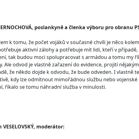
ČERNOCHOVÁ, poslankyně a členka výboru pro obranu P
em k tomu, že počet vojáků v současné chvíli je něco kolem 20
 potřebuje aktivní zálohy a potřebuje mít lidi, kteří v přípa
ení, tak budou moci spolupracovat s armádou a tomu my ř
. Ale odvod je vlastně zařazení do evidence, projití nějak
adě, že někdo dojde k odvodu, že bude odveden. I vlastně te
ativě, kdy lze odmítnout mimořádnou službu nebo vojenské
í, říkalo se tomu náhradní služba v minulosti.
n VESELOVSKÝ, moderátor: