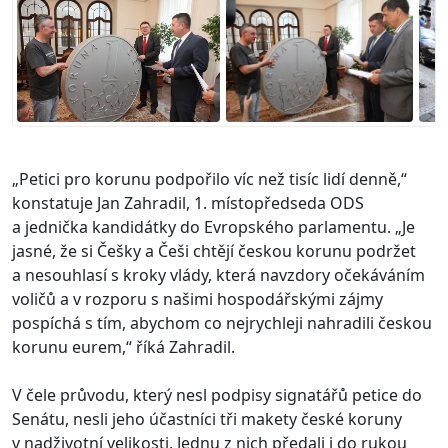
„Petici pro korunu podpořilo víc než tisíc lidí denně,“
konstatuje Jan Zahradil, 1. místopředseda ODS
a jednička kandidátky do Evropského parlamentu. „Je
jasné, že si Češky a Češi chtějí českou korunu podržet
a nesouhlasí s kroky vlády, která navzdory očekáváním
voličů a v rozporu s našimi hospodářskými zájmy
pospíchá s tím, abychom co nejrychleji nahradili českou
korunu eurem,“ říká Zahradil.
V čele průvodu, který nesl podpisy signatářů petice do
Senátu, nesli jeho účastníci tři makety české koruny
v nadživotní velikosti. Jednu z nich předali i do rukou