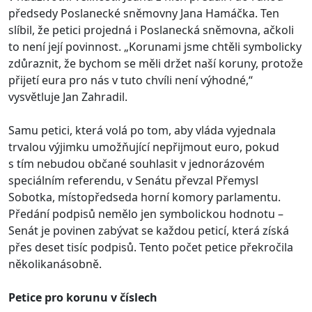
předsedy Poslanecké sněmovny Jana Hamáčka. Ten
slíbil, že petici projedná i Poslanecká sněmovna, ačkoli
to není její povinnost. „Korunami jsme chtěli symbolicky
zdůraznit, že bychom se měli držet naší koruny, protože
přijetí eura pro nás v tuto chvíli není výhodné,“
vysvětluje Jan Zahradil.
Samu petici, která volá po tom, aby vláda vyjednala
trvalou výjimku umožňující nepřijmout euro, pokud
s tím nebudou občané souhlasit v jednorázovém
speciálním referendu, v Senátu převzal Přemysl
Sobotka, místopředseda horní komory parlamentu.
Předání podpisů nemělo jen symbolickou hodnotu –
Senát je povinen zabývat se každou peticí, která získá
přes deset tisíc podpisů. Tento počet petice překročila
několikanásobně.
Petice pro korunu v číslech