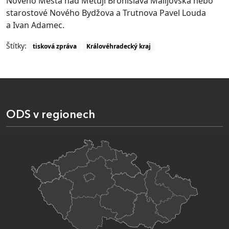
Nového Města nad Metují Bronislava Malijovská nebo
starostové Nového Bydžova a Trutnova Pavel Louda
a Ivan Adamec.
Štítky:
tisková zpráva
Královéhradecký kraj
ODS v regionech