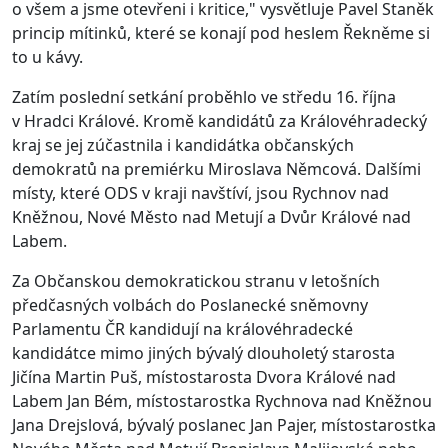
o všem a jsme otevřeni i kritice," vysvětluje Pavel Staněk
princip mítinků, které se konají pod heslem Řekněme si
to u kávy.
Zatím poslední setkání proběhlo ve středu 16. října
v Hradci Králové. Kromě kandidátů za Královéhradecký
kraj se jej zúčastnila i kandidátka občanských
demokratů na premiérku Miroslava Němcová. Dalšími
místy, které ODS v kraji navštíví, jsou Rychnov nad
Kněžnou, Nové Město nad Metují a Dvůr Králové nad
Labem.
Za Občanskou demokratickou stranu v letošních
předčasných volbách do Poslanecké sněmovny
Parlamentu ČR kandidují na královéhradecké
kandidátce mimo jiných bývalý dlouholetý starosta
Jičína Martin Puš, místostarosta Dvora Králové nad
Labem Jan Bém, místostarostka Rychnova nad Kněžnou
Jana Drejslová, bývalý poslanec Jan Pajer, místostarostka