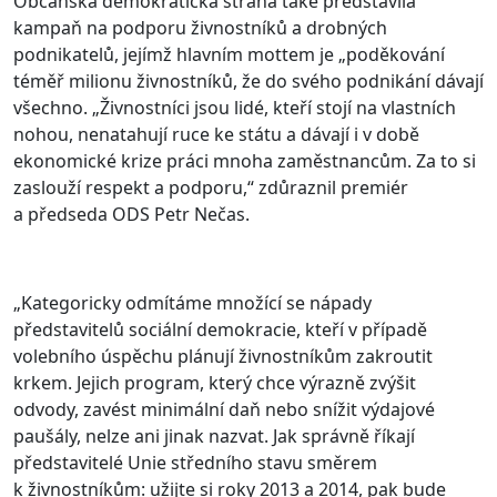
Občanská demokratická strana také představila
kampaň na podporu živnostníků a drobných
podnikatelů, jejímž hlavním mottem je „poděkování
téměř milionu živnostníků, že do svého podnikání dávají
všechno. „Živnostníci jsou lidé, kteří stojí na vlastních
nohou, nenatahují ruce ke státu a dávají i v době
ekonomické krize práci mnoha zaměstnancům. Za to si
zaslouží respekt a podporu,“ zdůraznil premiér
a předseda ODS Petr Nečas.
„Kategoricky odmítáme množící se nápady
představitelů sociální demokracie, kteří v případě
volebního úspěchu plánují živnostníkům zakroutit
krkem. Jejich program, který chce výrazně zvýšit
odvody, zavést minimální daň nebo snížit výdajové
paušály, nelze ani jinak nazvat. Jak správně říkají
představitelé Unie středního stavu směrem
k živnostníkům: užijte si roky 2013 a 2014, pak bude