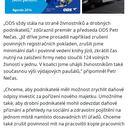
„ODS vždy stála na straně živnostníků a drobných
podnikatelů,“ zdůraznil premiér a předseda ODS Petr
Nečas. „Již dříve jsme prosadili například zrušení
povinných registračních pokladen, zrušili jsme
minimální daň i povinné vedení knihy jízd, zkrátili čas
nutný na založení firmy nebo sloučili 124 volných
živností v jednu. V koalici jsme uhájili živnostníkům také
současnou výši výdajových paušálů,“ připomněl Petr
Nečas.
„Chceme, aby podnikatelé měli možnost zrychlit daňové
odpisy investic za pořízení nového majetku. Umožníme
také, aby drobní podnikatelé mohli odevzdat daňové
přiznání a přehledy na sociální a zdravotní pojištění na
jednom místě namísto dosavadních tří úřadů. Chceme
také zrušit povinnost mít na pracovišti kopie pracovních