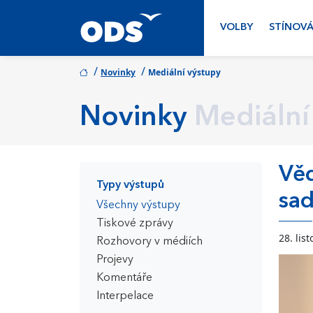
VOLBY
STÍNOVÁ
/
/
Novinky
Mediální výstupy
Novinky
Mediální
Věd
Typy výstupů
sa
Všechny výstupy
Tiskové zprávy
28. lis
Rozhovory v médiích
Projevy
Komentáře
Interpelace