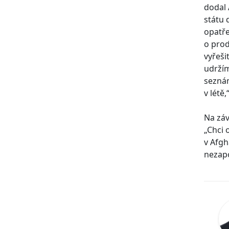
dodal 
státu 
opatře
o prod
vyřeši
udržím
seznám
v létě
Na záv
„Chci 
v Afgh
nezap