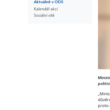
Aktuálně v ODS
Kalendář akcí
Sociální sítě
Minist
politi
„Minis
důvěru
proto 