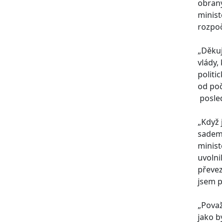
obrany
minist
rozpoč
„Děkuj
vlády,
politi
od poč
posled
„Když 
sadem.
minist
uvolni
převez
jsem p
„Považ
jako b