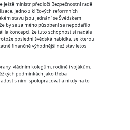
 ještě ministr předloží Bezpečnostní radě
izace, jedno z klíčových reformních
v jakém stavu jsou jednání se Švédskem
, že by se za mého působení se nepodařilo
álila koncepci, že tuto schopnost si nadále
rotože poslední švédská nabídka, se kterou
atně finančně výhodnější než stav letos
rany, vládním kolegům, rodině i vojákům.
 v těžkých podmínkách jako třeba
 radost s nimi spolupracovat a nikdy na to