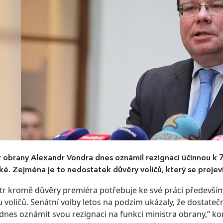
r obrany Alexandr Vondra dnes oznámil rezignaci účinnou k 7
cké. Zejména je to nedostatek důvěry voličů, který se projev
tr kromě důvěry premiéra potřebuje ke své práci především
 voličů. Senátní volby letos na podzim ukázaly, že dostat
dnes oznámit svou rezignaci na funkci ministra obrany,“ ko