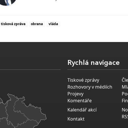
tisková zpráva
obrana
vláda
Rychlá navigace
Tiskové zprávy
Čl
Rozhovory v médiích
Ml
Projevy
Po
Komentáře
Fi
Kalendář akcí
No
RS
Kontakt