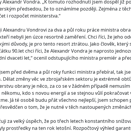
 Alexandr Vondra. „K tomuto rozhodnutí jsem dospěl již p
erským předsedou, že to oznámíme později. Zejména z těch
et i rozpočet ministerstva.“
i Alexandru Vondrovi za dva a půl roku práce ministra obrany
 kteří nebyli jen úzce resortně zaměření. Chci říci, že jeho o
ckými důvody, je pro tento resort ztrátou. Jako člověk, kte
átku 90.let chci říci, že Alexandr Vondra je naprosto jedn
ní dvaceti let,“ ocenil odstupujícího ministra premiér a p
jsem před dvěma a půl roky funkci ministra přebíral, tak 
 Dělat změny věc ve zbrojařském sektoru je extrémně obtížn
erstvu obrany je něco, za co se v žádném případě nemusím s
l někomu, kdo s novou energií a se stejnou vůlí pokračova
me. Já té osobě budu přát všechno nejlepší, jsem schopen
řesvědčen o tom, že je nutné v těch nastoupených změnách
uji za velký úspěch, že po třech letech konstantního snižován
yly prostředky na ten rok letošní. Rozpočtový výhled garantu