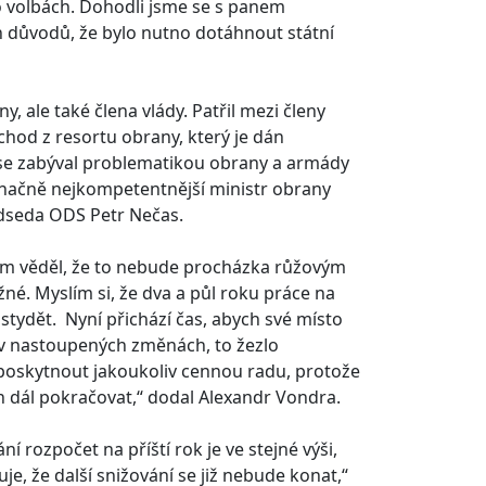
o volbách. Dohodli jsme se s panem
 důvodů, že bylo nutno dotáhnout státní
, ale také člena vlády. Patřil mezi členy
dchod z resortu obrany, který je dán
rý se zabýval problematikou obrany a armády
označně nejkompetentnější ministr obrany
ředseda ODS Petr Nečas.
jsem věděl, že to nebude procházka růžovým
é. Myslím si, že dva a půl roku práce na
tydět. Nyní přichází čas, abych své místo
t v nastoupených změnách, to žezlo
 poskytnout jakoukoliv cennou radu, protože
 dál pokračovat,“ dodal Alexandr Vondra.
í rozpočet na příští rok je ve stejné výši,
je, že další snižování se již nebude konat,“