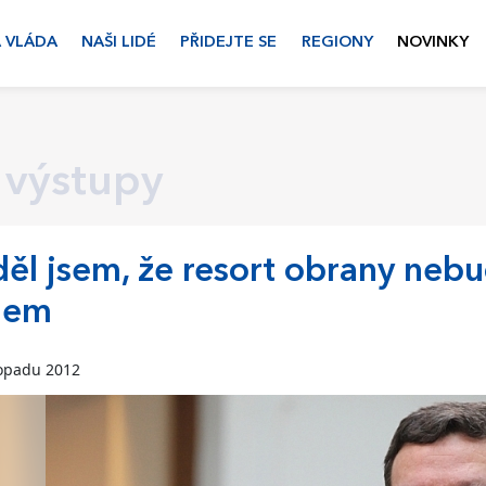
 VLÁDA
NAŠI LIDÉ
PŘIDEJTE SE
REGIONY
NOVINKY
 výstupy
ěl jsem, že resort obrany neb
dem
topadu 2012