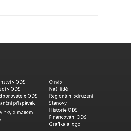
enství v ODS
O nás
adí v ODS
Naši lidé
dporovatelé ODS
Regionální sdružení
nanční příspěvek
Stanovy
Historie ODS
vinky e-mailem
Financování ODS
S
Grafika a logo