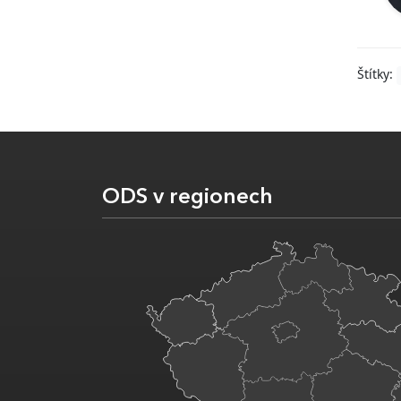
Štítky:
ODS v regionech