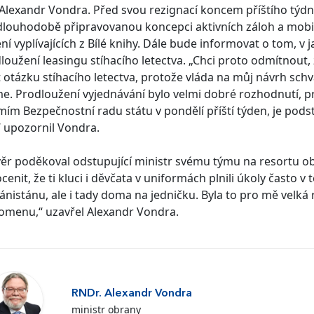
Alexandr Vondra. Před svou rezignací koncem příštího týdne
dlouhodobě připravovanou koncepci aktivních záloh a mobil
ní vyplívajících z Bílé knihy. Dále bude informovat o tom, 
loužení leasingu stíhacího letectva. „Chci proto odmítnout
t otázku stíhacího letectva, protože vláda na můj návrh schv
e. Prodloužení vyjednávání bylo velmi dobré rozhodnutí, p
ím Bezpečnostní radu státu v pondělí příští týden, je podst
,“ upozornil Vondra.
ěr poděkoval odstupující ministr svému týmu na resortu ob
ocenit, že ti kluci i děvčata v uniformách plnili úkoly často
ánistánu, ale i tady doma na jedničku. Byla to pro mě velká
omenu,“ uzavřel Alexandr Vondra.
RNDr. Alexandr Vondra
ministr obrany