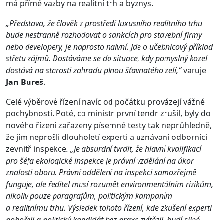
má přímé vazby na realitní trh a byznys.
„Představa, že člověk z prostředí luxusního realitního trhu
bude nestranně rozhodovat o sankcích pro stavební firmy
nebo developery, je naprosto naivní. Jde o učebnicový příklad
střetu zájmů. Dostáváme se do situace, kdy pomyslný kozel
dostává na starosti zahradu plnou šťavnatého zelí,“
varuje
Jan Bureš
.
Celé výběrové řízení navíc od počátku provázejí vážné
pochybnosti. Poté, co ministr první tendr zrušil, byly do
nového řízení zařazeny písemné testy tak neprůhledně,
že jím neprošli dlouholetí experti a uznávaní odborníci
zevnitř inspekce
. „Je absurdní tvrdit, že hlavní kvalifikací
pro šéfa ekologické inspekce je právní vzdělání na úkor
znalosti oboru. Právní oddělení na inspekci samozřejmě
funguje, ale ředitel musí rozumět environmentálním rizikům,
nikoliv pouze paragrafům, politickým kampaním
a realitnímu trhu. Výsledek tohoto řízení, kde zkušení experti
pohořeli a politický kandidát bez praxe zvítězil, budí silné