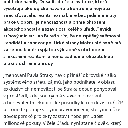
politické handly. Dosadit do čela instituce, která
vyšetřuje ekologické havárie a kontroluje největší
znečišťovatele, realitního makléře bez jediné minuty
praxe v oboru, je nehoráznost a přímé ohrožení
akceschopnosti a nezávislosti celého úřadu,“ uvádí
stínový ministr Jan Bureš s tím, že neúspěšný sněmovní
kandidát a sponzor politické strany Motoristé sobě má
za sebou kariéru spjatou výhradně s obchodem
s luxusními realitami a nemá žádnou prokazatelnou
praxi v ochraně přírody.
Jmenování Pavla Straky navíc přináší obrovské riziko
systémového střetu zájmů. Jako podnikatel v oblasti
exkluzivních nemovitostí se Straka dosud pohyboval
v prostředí, kde jsou rychlá stavební povolení
a benevolentní ekologické posudky klíčem k zisku. ČIŽP
přitom disponuje silnými pravomocemi, kterými může
developerské projekty zastavit nebo jim udělit
milionové pokuty. V čele úřadu nyní stane člověk, který