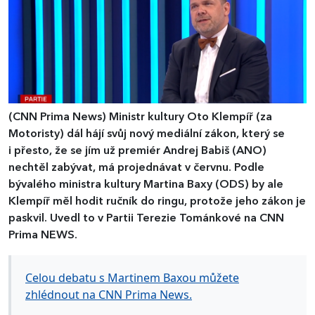
(CNN Prima News)
Ministr kultury Oto Klempíř (za
Motoristy) dál hájí svůj nový mediální zákon, který se
i přesto, že se jím už premiér Andrej Babiš (ANO)
nechtěl zabývat, má projednávat v červnu. Podle
bývalého ministra kultury Martina Baxy (ODS) by ale
Klempíř měl hodit ručník do ringu, protože jeho zákon je
paskvil. Uvedl to v Partii Terezie Tománkové na CNN
Prima NEWS.
Celou debatu s Martinem Baxou můžete
zhlédnout na CNN Prima News.