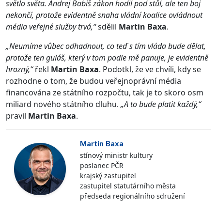
světlo světa. Andrej Babiš zákon hodil pod stůl, ale ten boj
nekončí, protože evidentně snaha vládní koalice ovládnout
média veřejné služby trvá,“
sdělil
Martin Baxa
.
„Neumíme vůbec odhadnout, co teď s tím vláda bude dělat,
protože ten guláš, který v tom podle mě panuje, je evidentně
hrozný,“
řekl
Martin Baxa
. Podotkl, že ve chvíli, kdy se
rozhodne o tom, že budou veřejnoprávní média
financována ze státního rozpočtu, tak je to skoro osm
miliard nového státního dluhu.
„A to bude platit každý,“
pravil
Martin Baxa
.
Martin Baxa
stínový ministr kultury
poslanec PČR
krajský zastupitel
zastupitel statutárního města
předseda regionálního sdružení