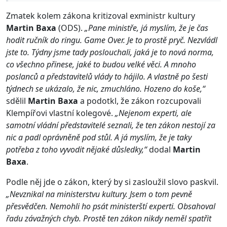
Zmatek kolem zákona kritizoval exministr kultury
Martin Baxa
(ODS).
„Pane ministře, já myslím, že je čas
hodit ručník do ringu. Game Over. Je to prostě pryč. Nezvládl
jste to. Týdny jsme tady poslouchali, jaká je to nová norma,
co všechno přinese, jaké to budou velké věci. A mnoho
poslanců a představitelů vlády to hájilo. A vlastně po šesti
týdnech se ukázalo, že nic, zmuchláno. Hozeno do koše,“
sdělil
Martin Baxa
a podotkl, že zákon rozcupovali
Klempířovi vlastní kolegové.
„Nejenom experti, ale
samotní vládní představitelé seznali, že ten zákon nestojí za
nic a padl oprávněně pod stůl. A já myslím, že je taky
potřeba z toho vyvodit nějaké důsledky,“
dodal
Martin
Baxa
.
Podle něj jde o zákon, který by si zasloužil slovo paskvil.
„Nevznikal na ministerstvu kultury. Jsem o tom pevně
přesvědčen. Nemohli ho psát ministerští experti. Obsahoval
řadu závažných chyb. Prostě ten zákon nikdy neměl spatřit