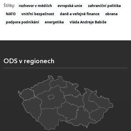
Štítky:
rozhovor v médiích
evropská unie
zahraniční politika
NATO
vnitřní bezpečnost
daně a veřejné finance
obrana
podpora podnikání
energetika
vláda Andreje Babiše
ODS v regionech