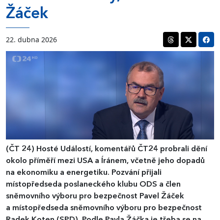
Žáček
22. dubna 2026
(ČT 24)
Hosté Událostí, komentářů ČT24 probrali dění
okolo příměří mezi USA a Íránem, včetně jeho dopadů
na ekonomiku a energetiku. Pozvání přijali
místopředseda poslaneckého klubu ODS a člen
sněmovního výboru pro bezpečnost Pavel Žáček
a místopředseda sněmovního výboru pro bezpečnost
Radek Koten (SPD). Podle Pavla Žáčka je třeba se na