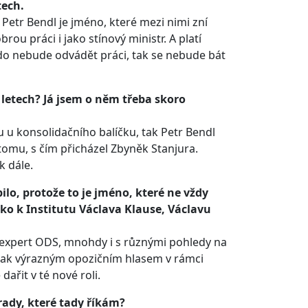
tech.
Petr Bendl je jméno, které mezi nimi zní
ou práci i jako stínový ministr. A platí
kdo nebude odvádět práci, tak se nebude bát
 letech? Já jsem o něm třeba skoro
tu u konsolidačního balíčku, tak Petr Bendl
 tomu, s čím přicházel Zbyněk Stanjura.
k dále.
lo, protože to je jméno, které ne vždy
ko k Institutu Václava Klause, Václavu
 expert ODS, mnohdy i s různými pohledy na
nějak výrazným opozičním hlasem v rámci
ařit v té nové roli.
hrady, které tady říkám?