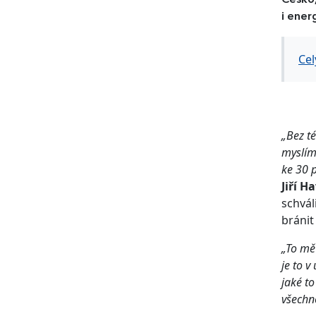
Česko,
i ener
Cel
„Bez té
myslím 
ke 30 
Jiří H
schvál
bránit
„To mě
je to v
jaké to
všechno