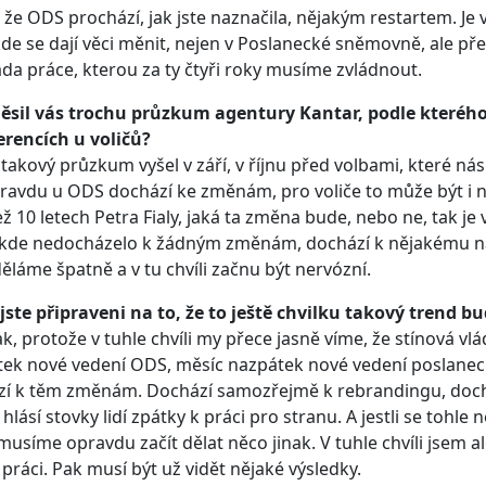
 že ODS prochází, jak jste naznačila, nějakým restartem. Je 
kde se dají věci měnit, nejen v Poslanecké sněmovně, ale přev
a práce, kterou za ty čtyři roky musíme zvládnout.
ěsil vás trochu průzkum agentury Kantar, podle kteréh
erencích u voličů?
takový průzkum vyšel v září, v říjnu před volbami, které nás 
ravdu u ODS dochází ke změnám, pro voliče to může být i ne
ež 10 letech Petra Fialy, jaká ta změna bude, nebo ne, tak je 
kde nedocházelo k žádným změnám, dochází k nějakému nárů
ěláme špatně a v tu chvíli začnu být nervózní.
jste připraveni na to, že to ještě chvilku takový trend bu
tak, protože v tuhle chvíli my přece jasně víme, že stínová v
ek nové vedení ODS, měsíc nazpátek nové vedení poslanec
zí k těm změnám. Dochází samozřejmě k rebrandingu, doch
 hlásí stovky lidí zpátky k práci pro stranu. A jestli se tohl
musíme opravdu začít dělat něco jinak. V tuhle chvíli jsem ale
 práci. Pak musí být už vidět nějaké výsledky.