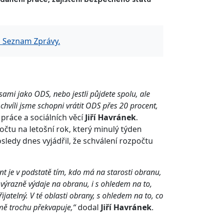
zdanění práce, zajištění bezpečného státu
u Seznam Zprávy.
 sami jako ODS, nebo jestli půjdete spolu, ale
 chvíli jsme schopni vrátit ODS přes 20 procent,
 práce a sociálních věcí
Jiří Havránek
.
očtu na letošní rok, který minulý týden
ledy dnes vyjádřil, že schválení rozpočtu
nt je v podstatě tím, kdo má na starosti obranu,
to výrazně výdaje na obranu, i s ohledem na to,
atelný. V té oblasti obrany, s ohledem na to, co
 mě trochu překvapuje,“
dodal
Jiří Havránek
.