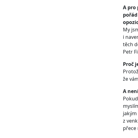
A pro
pořád 
opozi
My jsm
i nave
těch d
Petr F
Proč j
Protož
že vám
A nen
Pokud 
myslím
jakým 
z venk
přece 