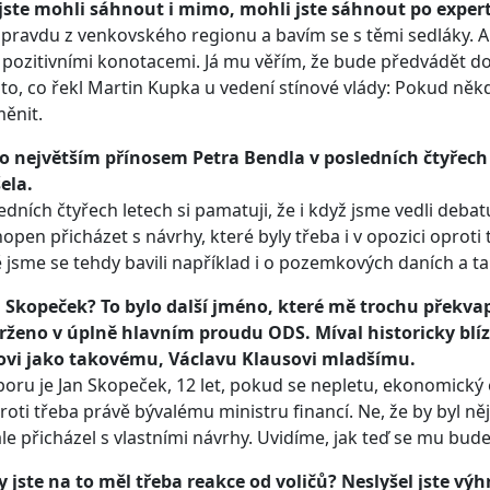
 jste mohli sáhnout i mimo, mohli jste sáhnout po exper
pravdu z venkovského regionu a bavím se s těmi sedláky. A 
s pozitivními konotacemi. Já mu věřím, že bude předvádět dobr
to, co řekl Martin Kupka u vedení stínové vlády: Pokud ně
ěnit.
o největším přínosem Petra Bendla v posledních čtyřech
ela.
edních čtyřech letech si pamatuji, že i když jsme vedli deba
hopen přicházet s návrhy, které byly třeba i v opozici oproti
jsme se tehdy bavili například i o pozemkových daních a ta
 Skopeček? To bylo další jméno, které mě trochu překvapi
rženo v úplně hlavním proudu ODS. Míval historicky blíz
ovi jako takovému, Václavu Klausovi mladšímu.
oru je Jan Skopeček, 12 let, pokud se nepletu, ekonomický
roti třeba právě bývalému ministru financí. Ne, že by byl 
le přicházel s vlastními návrhy. Uvidíme, jak teď se mu bude d
y jste na to měl třeba reakce od voličů? Neslyšel jste vý