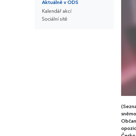
Aktuálně v ODS
Kalendář akcí
Sociální sítě
(Sezn
sněmov
Občanš
opozic