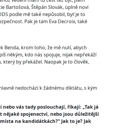
ehož vedení mám tu čest též být, jsem
ie Bartošová, Štěpán Slovák, úplně noví
 ODS podle mě také nepůsobil, byť je to
ezpečnost. Pak je tam Eva Decroix, také
ek Benda, krom toho, že mě nutí, abych
 spíš někým, kdo nás spojuje, nijak nepřekáží
který by překážel. Naopak je to člověk,
, hlavně nedochází k žádnému diktátu, s kým
jí nebo vás tady poslouchají, říkají: „Tak já
t nějaké spojenectví, nebo jsou důležitější
místa na kandidátkách?“ Jak to je? Jak