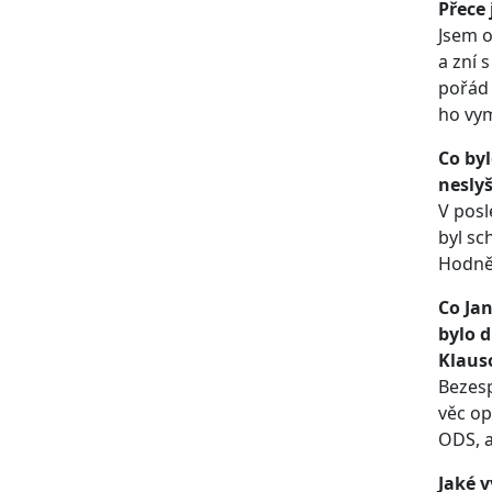
Přece
Jsem o
a zní 
pořád 
ho vym
Co byl
neslyš
V posl
byl sc
Hodně 
Co Jan
bylo d
Klaus
Bezesp
věc op
ODS, a
Jaké v