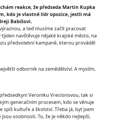
slýchám reakce, že předseda Martin Kupka
 kdo je vlastně lídr opozice, jestli má
reji Babišovi.
 výraznou, a teď musíme začít pracovat
 týden navštěvuje nějaké krajské město, na
kazu předvolební kampaně, kterou prováděl
největší odborník na zemědělství. A myslím,
ředsedkyni Veroniku Vrecionovou, tak si
ějakým generačním procesem, kdo se věnuje
píš kultuře a školství. Třeba já, byť jsem
jsou osobnosti. To, že je někdo nejlepší,