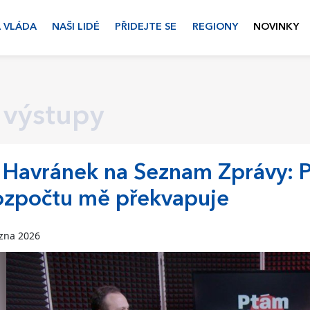
 VLÁDA
NAŠI LIDÉ
PŘIDEJTE SE
REGIONY
NOVINKY
 výstupy
í Havránek na Seznam Zprávy: P
ozpočtu mě překvapuje
ezna 2026