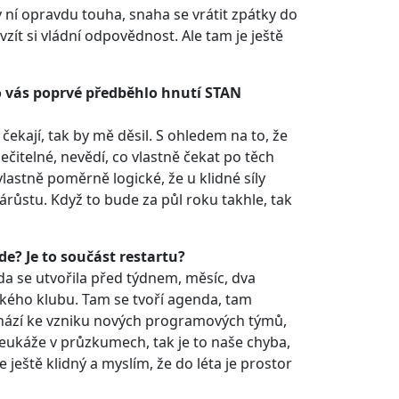
v ní opravdu touha, snaha se vrátit zpátky do
zít si vládní odpovědnost. Ale tam je ještě
o vás poprvé předběhlo hnutí STAN
čekají, tak by mě děsil. S ohledem na to, že
čitelné, nevědí, co vlastně čekat po těch
vlastně poměrně logické, že u klidné síly
stu. Když to bude za půl roku takhle, tak
de? Je to součást restartu?
láda se utvořila před týdnem, měsíc, dva
kého klubu. Tam se tvoří agenda, tam
ází ke vzniku nových programových týmů,
e neukáže v průzkumech, tak je to naše chyba,
 ještě klidný a myslím, že do léta je prostor