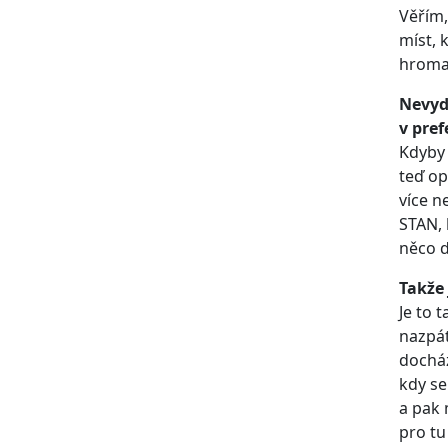
Věřím,
míst, 
hromad
Nevyd
v pref
Kdyby 
teď op
více n
STAN, 
něco d
Takže 
Je to 
nazpát
dochá
kdy se
a pak 
pro tu