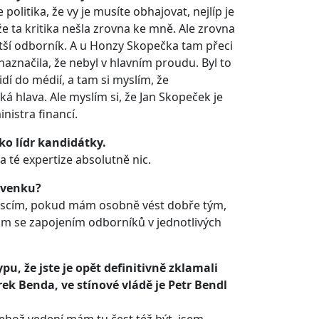
ce politika, že vy je musíte obhajovat, nejlíp je
že ta kritika nešla zrovna ke mně. Ale zrovna
tší odborník. A u Honzy Skopečka tam přeci
aznačila, že nebyl v hlavním proudu. Byl to
í do médií, a tam si myslím, že
á hlava. Ale myslím si, že Jan Skopeček je
nistra financí.
ko lídr kandidátky.
 té expertize absolutně nic.
 zvenku?
gescím, pokud mám osobně vést dobře tým,
ítám se zapojením odborníků v jednotlivých
u, že jste je opět definitivně zklamali
ek Benda, ve stínové vládě je Petr Bendl