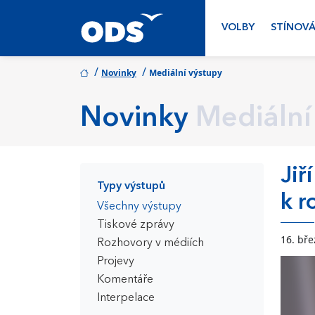
VOLBY
STÍNOVÁ
/
/
Novinky
Mediální výstupy
Novinky
Mediální
Jiř
Typy výstupů
k r
Všechny výstupy
Tiskové zprávy
16. bř
Rozhovory v médiích
Projevy
Komentáře
Interpelace