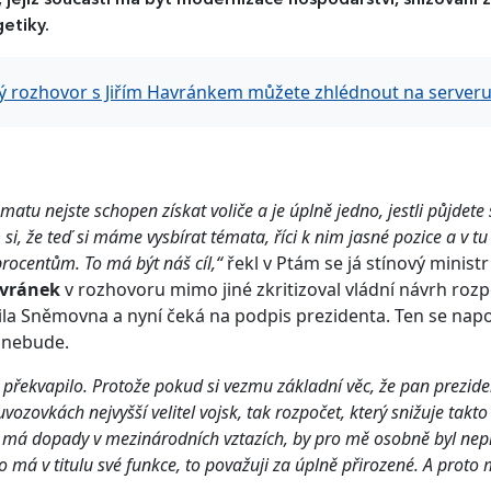
 jejíž součástí má být modernizace hospodářství, snižování 
getiky.
ý rozhovor s Jiřím Havránkem můžete zhlédnout na server
matu nejste schopen získat voliče a je úplně jedno, jestli půjdete
si, že teď si máme vysbírat témata, říci k nim jasné pozice a v tu
procentům. To má být náš cíl,“
řekl v Ptám se já stínový ministr
avránek
v rozhovoru mimo jiné zkritizoval vládní návrh rozp
ila Sněmovna a nyní čeká na podpis prezidenta. Ten se napos
 nebude.
 překvapilo. Protože pokud si vezmu základní věc, že pan prezide
 uvozovkách nejvyšší velitel vojsk, tak rozpočet, který snižuje tak
 má dopady v mezinárodních vztazích, by pro mě osobně byl nepřij
 má v titulu své funkce, to považuji za úplně přirozené. A proto