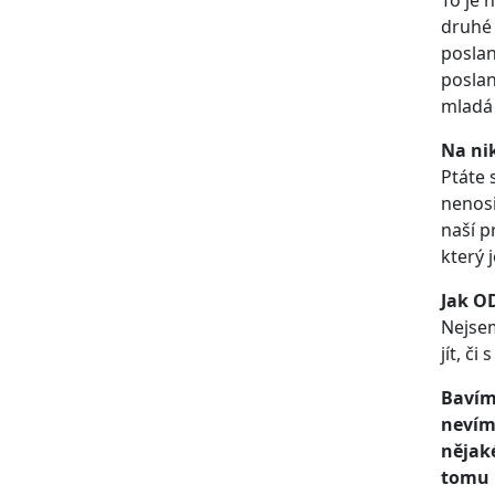
To je 
druhé 
poslan
poslan
mladá 
Na nik
Ptáte 
nenosi
naší p
který 
Jak O
Nejsem
jít, či
Bavíme
nevím,
nějak
tomu 