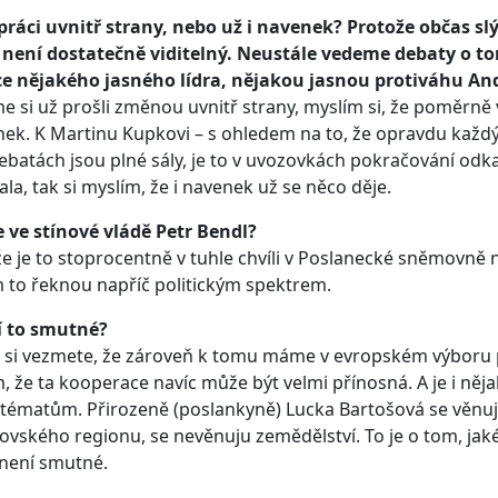
 práci uvnitř strany, nebo už i navenek? Protože občas 
není dostatečně viditelný. Neustále vedeme debaty o tom,
ce nějakého jasného lídra, nějakou jasnou protiváhu And
e si už prošli změnou uvnitř strany, myslím si, že poměrně
nek. K Martinu Kupkovi – s ohledem na to, že opravdu každý
ebatách jsou plné sály, je to v uvozovkách pokračování od
iala, tak si myslím, že i navenek už se něco děje.
e ve stínové vládě Petr Bendl?
e je to stoprocentně v tuhle chvíli v Poslanecké sněmovně 
 to řeknou napříč politickým spektrem.
í to smutné?
si vezmete, že zároveň k tomu máme v evropském výboru p
, že ta kooperace navíc může být velmi přínosná. A je i n
tématům. Přirozeně (poslankyně) Lucka Bartošová se věnuje s
ovského regionu, se nevěnuju zemědělství. To je o tom, jaké 
není smutné.