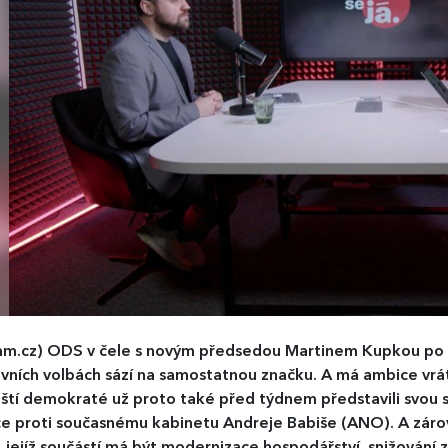
am.cz)
ODS v čele s novým předsedou Martinem Kupkou po 
ních volbách sází na samostatnou značku. A má ambice vráti
tí demokraté už proto také před týdnem představili svou st
e proti současnému kabinetu Andreje Babiše (ANO). A zároveň