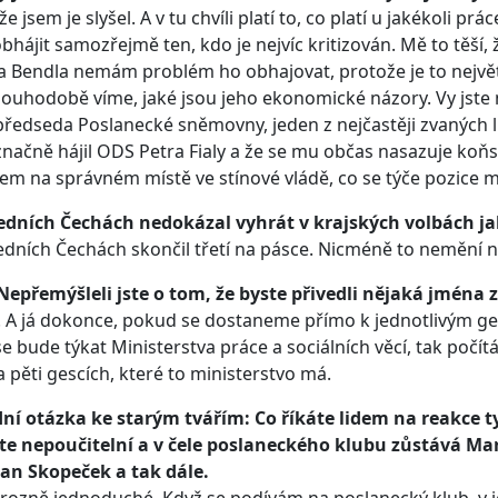
že jsem je slyšel. A v tu chvíli platí to, co platí u jakékoli prá
bhájit samozřejmě ten, kdo je nejvíc kritizován. Mě to těší, 
a Bendla nemám problém ho obhajovat, protože je to nejvě
louhodobě víme, jaké jsou jeho ekonomické názory. Vy jste n
ředseda Poslanecké sněmovny, jeden z nejčastěji zvaných lid
načně hájil ODS Petra Fialy a že se mu občas nasazuje koňsk
em na správném místě ve stínové vládě, co se týče pozice mi
ředních Čechách nedokázal vyhrát v krajských volbách ja
edních Čechách skončil třetí na pásce. Nicméně to nemění na
Nepřemýšleli jste o tom, že byste přivedli nějaká jména
. A já dokonce, pokud se dostaneme přímo k jednotlivým 
se bude týkat Ministerstva práce a sociálních věcí, tak poč
 pěti gescích, které to ministerstvo má.
ní otázka ke starým tvářím: Co říkáte lidem na reakce typ
ste nepoučitelní a v čele poslaneckého klubu zůstává Mar
Jan Skopeček a tak dále.