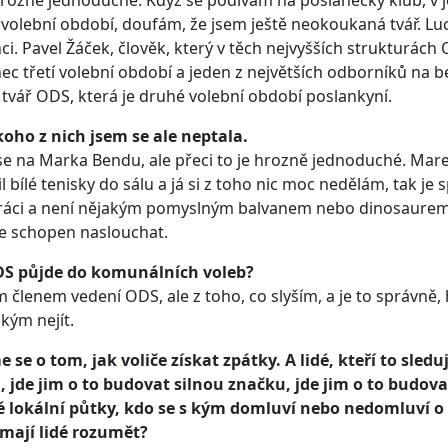
hrozně jednoduché. Když se podívám na poslanecký klub, v j
volební období, doufám, že jsem ještě neokoukaná tvář. Luc
ci. Pavel Žáček, člověk, který v těch nejvyšších strukturách
ec třetí volební období a jeden z největších odborníků na b
tvář ODS, která je druhé volební období poslankyní.
oho z nich jsem se ale neptala.
se na Marka Bendu, ale přeci to je hrozně jednoduché. Mar
l bílé tenisky do sálu a já si z toho nic moc nedělám, tak je
ráci a není nějakým pomyslným balvanem nebo dinosaurem, 
je schopen naslouchat.
DS půjde do komunálních voleb?
 členem vedení ODS, ale z toho, co slyším, a je to správně
 s kým nejít.
 se o tom, jak voliče získat zpátky. A lidé, kteří to sledu
 jde jim o to budovat silnou značku, jde jim o to budova
é lokální půtky, kdo se s kým domluví nebo nedomluví o 
mají lidé rozumět?