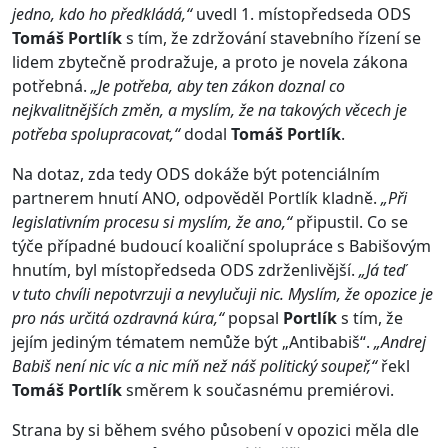
jedno, kdo ho předkládá,“
uvedl 1. místopředseda ODS
Tomáš Portlík
s tím, že zdržování stavebního řízení se
lidem zbytečně prodražuje, a proto je novela zákona
potřebná.
„Je potřeba, aby ten zákon doznal co
nejkvalitnějších změn, a myslím, že na takových věcech je
potřeba spolupracovat,“
dodal
Tomáš Portlík
.
Na dotaz, zda tedy ODS dokáže být potenciálním
partnerem hnutí ANO, odpověděl Portlík kladně.
„Při
legislativním procesu si myslím, že ano,“
připustil. Co se
týče případné budoucí koaliční spolupráce s Babišovým
hnutím, byl místopředseda ODS zdrženlivější.
„Já teď
v tuto chvíli nepotvrzuji a nevylučuji nic. Myslím, že opozice je
pro nás určitá ozdravná kúra,“
popsal
Portlík
s tím, že
jejím jediným tématem nemůže být „Antibabiš“.
„Andrej
Babiš není nic víc a nic míň než náš politický soupeř,“
řekl
Tomáš Portlík
směrem k současnému premiérovi.
Strana by si během svého působení v opozici měla dle