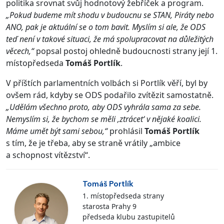
politika srovnat svůj hodnotový žebříček a program.
„Pokud budeme mít shodu v budoucnu se STAN, Piráty nebo
ANO, pak je aktuální se o tom bavit. Myslím si ale, že ODS
teď není v takové situaci, že má spolupracovat na důležitých
věcech,“
popsal postoj ohledně budoucnosti strany její 1.
místopředseda
Tomáš Portlík
.
V příštích parlamentních volbách si Portlík věří, byl by
ovšem rád, kdyby se ODS podařilo zvítězit samostatně.
„Udělám všechno proto, aby ODS vyhrála sama za sebe.
Nemyslím si, že bychom se měli ‚ztrácet‘ v nějaké koalici.
Máme umět být sami sebou,“
prohlásil
Tomáš Portlík
s tím, že je třeba, aby se straně vrátily „ambice
a schopnost vítězství“.
Tomáš Portlík
1. místopředseda strany
starosta Prahy 9
předseda klubu zastupitelů