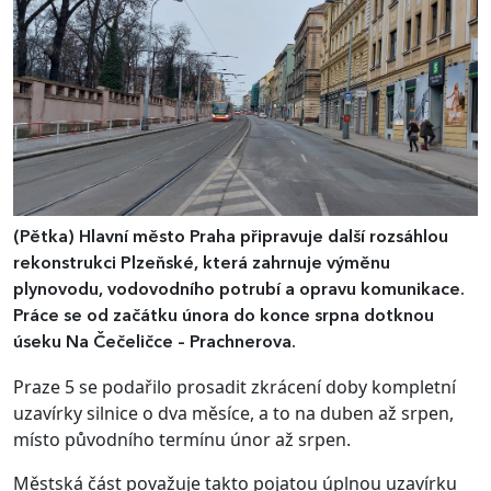
(Pětka)
Hlavní město Praha připravuje další rozsáhlou
rekonstrukci Plzeňské, která zahrnuje výměnu
plynovodu, vodovodního potrubí a opravu komunikace.
Práce se od začátku února do konce srpna dotknou
úseku Na Čečeličce – Prachnerova.
Praze 5 se podařilo prosadit zkrácení doby kompletní
uzavírky silnice o dva měsíce, a to na duben až srpen,
místo původního termínu únor až srpen.
Městská část považuje takto poja­tou úplnou uzavírku