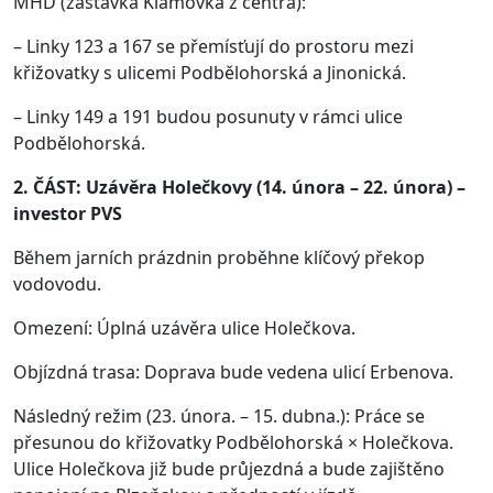
MHD (zastávka Klamovka z centra):
– Linky 123 a 167 se přemísťují do prostoru mezi
křižovatky s ulicemi Podbělohorská a Jinonická.
– Linky 149 a 191 budou posunuty v rámci ulice
Podbělohorská.
2. ČÁST: Uzávěra Holečkovy (14. února – 22. února) –
investor PVS
Během jarních prázdnin proběhne klíčový překop
vodovodu.
Omezení: Úplná uzávěra ulice Holečkova.
Objízdná trasa: Doprava bude vedena ulicí Erbenova.
Následný režim (23. února. – 15. dubna.): Práce se
přesunou do křižovatky Podbělohorská × Holečkova.
Ulice Holečkova již bude průjezdná a bude zajištěno