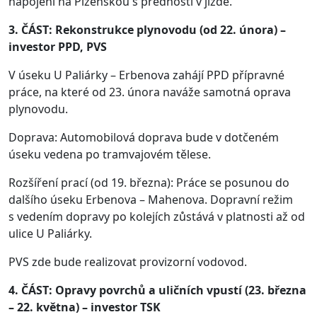
napojení na Plzeňskou s předností v jízdě.
3. ČÁST: Rekonstrukce plynovodu (od 22. února) –
investor PPD, PVS
V úseku U Paliárky – Erbenova zahájí PPD přípravné
práce, na které od 23. února naváže samotná oprava
plynovodu.
Doprava: Automobilová doprava bude v dotčeném
úseku vedena po tramvajovém tělese.
Rozšíření prací (od 19. března): Práce se posunou do
dalšího úseku Erbenova – Mahenova. Dopravní režim
s vedením dopravy po kolejích zůstává v platnosti až od
ulice U Paliárky.
PVS zde bude realizovat provizorní vodovod.
4. ČÁST: Opravy povrchů a uličních vpustí (23. března
– 22. května) – investor TSK