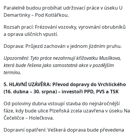
Paralelně budou probíhat udržovací práce v úseku U
Demartinky – Pod Kotlářkou.
Rozsah prací: Frézování vozovky, vyrovnání obrubníků
a oprava uličních vpustí.
Doprava: Průjezd zachován v jednom jízdním pruhu.
Upozornění: Tyto práce nezahrnují křižovatku Musílkova,
která bude řešena jako samostatná akce v pozdějším
termínu.
5. HLAVNÍ UZÁVĚRA: Převod dopravy do Vrchlického
(16. dubna – 30. srpna) – investoři PPD, PVS a TSK
Od poloviny dubna vstoupí stavba do nejnáročnější
fáze, kdy bude ulice Plzeňská zcela uzavřena v úseku Na
Čečeličce – Holečkova.
Dopravní opatření: Veškerá doprava bude převedena