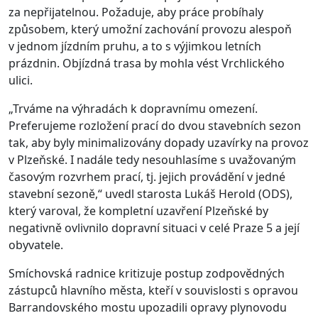
za nepřijatelnou. Požaduje, aby práce probíhaly
způsobem, který umožní zachování provozu alespoň
v jednom jízdním pruhu, a to s výjimkou letních
prázdnin. Objízdná trasa by mohla vést Vrchlického
ulici.
„Trváme na výhradách k dopravnímu omezení.
Preferujeme rozložení prací do dvou stavebních sezon
tak, aby byly mi­nimalizovány dopady uzavírky na provoz
v Plzeňské. I nadále tedy nesouhlasíme s uvažovaným
časovým rozvrhem prací, tj. jejich provádění v jedné
stavební sezoně,“ uvedl starosta Lukáš Herold (ODS),
který varoval, že kompletní uzavření Plzeňské by
negativně ovlivnilo dopravní situaci v celé Praze 5 a její
obyvatele.
Smíchovská radnice kritizuje postup zodpovědných
zástupců hlavního města, kteří v souvislosti s opravou
Barrandov­ského mostu upozadili opravy plynovodu