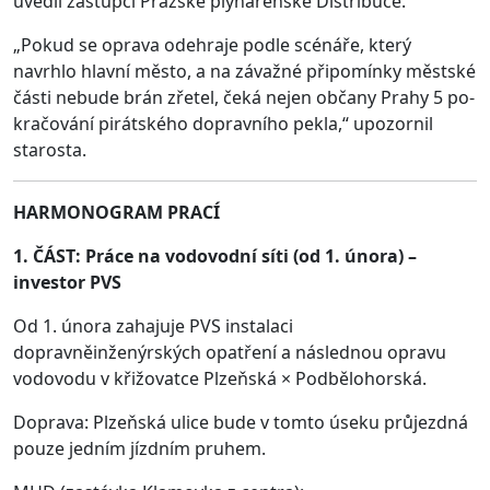
uvedli zástupci Pražské plynárenské Distribuce.
„Pokud se oprava odehraje podle scénáře, který
navrhlo hlavní město, a na závažné připomínky městské
části nebude brán zřetel, čeká nejen občany Prahy 5 po­
kračování pirátského dopravního pekla,“ upozornil
starosta.
HARMONOGRAM PRACÍ
1. ČÁST: Práce na vodovodní síti (od 1. února) –
investor PVS
Od 1. února zahajuje PVS instalaci
dopravněinženýrských opatření a následnou opravu
vodovodu v křižovatce Plzeňská × Podbělohorská.
Doprava: Plzeňská ulice bude v tomto úseku průjezdná
pouze jedním jízdním pruhem.