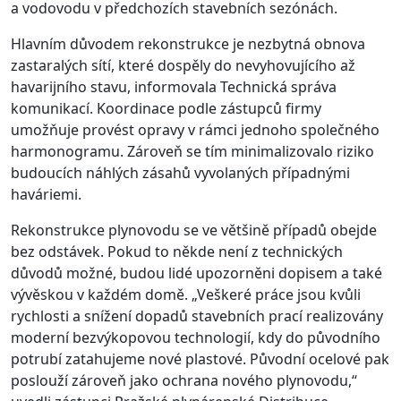
a vodovodu v předchozích stavebních sezónách.
Hlavním důvodem rekonstrukce je nezbytná obnova
zastaralých sítí, které dospěly do nevyhovujícího až
havarijní­ho stavu, informovala Technická správa
komunikací. Koordinace podle zástupců firmy
umožňuje provést opravy v rámci jednoho společného
harmonogramu. Zároveň se tím minimalizovalo riziko
budoucích náhlých zásahů vyvolaných případnými
haváriemi.
Rekonstrukce plynovodu se ve většině případů obejde
bez odstávek. Pokud to někde není z technických
důvodů možné, budou lidé upozorněni dopisem a také
vývěskou v každém domě. „Veškeré práce jsou kvůli
rychlosti a snížení dopadů stavebních prací realizovány
moder­ní bezvýkopovou technologií, kdy do původního
potrubí zatahujeme nové plastové. Původní ocelové pak
poslouží zároveň jako ochrana nového plynovo­du,“