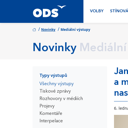
VOLBY
STÍNOVÁ
/
/
Novinky
Mediální výstupy
Novinky
Mediální
Jan
Typy výstupů
a m
Všechny výstupy
nas
Tiskové zprávy
Rozhovory v médiích
Projevy
6. ledn
Komentáře
Interpelace