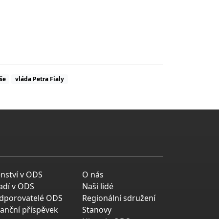
še
vláda Petra Fialy
enství v ODS
O nás
adí v ODS
Naši lidé
dporovatelé ODS
Regionální sdružení
nanční příspěvek
Stanovy