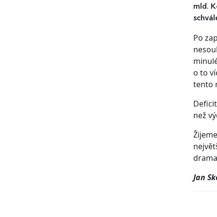
mld. K
schvál
Po zap
nesoul
minulé
o to v
tento 
Defici
než vý
Žijeme
největ
dramat
Jan S