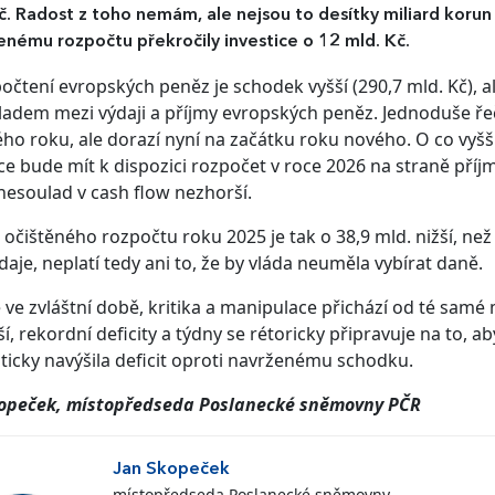
č. Radost z toho nemám, ale nejsou to desítky miliard korun
enému rozpočtu překročily investice o 12 mld. Kč.
očtení evropských peněz je schodek vyšší (290,7 mld. Kč),
adem mezi výdaji a příjmy evropských peněz. Jednoduše řeč
ho roku, ale dorazí nyní na začátku roku nového. O co vyšš
íce bude mít k dispozici rozpočet v roce 2026 na straně příjm
nesoulad v cash flow nezhorší.
t očištěného rozpočtu roku 2025 je tak o 38,9 mld. nižší, než b
daje, neplatí tedy ani to, že by vláda neuměla vybírat daně.
 ve zvláštní době, kritika a manipulace přichází od té samé 
ší, rekordní deficity a týdny se rétoricky připravuje na to, 
icky navýšila deficit oproti navrženému schodku.
kopeček, místopředseda Poslanecké sněmovny PČR
Jan Skopeček
místopředseda Poslanecké sněmovny