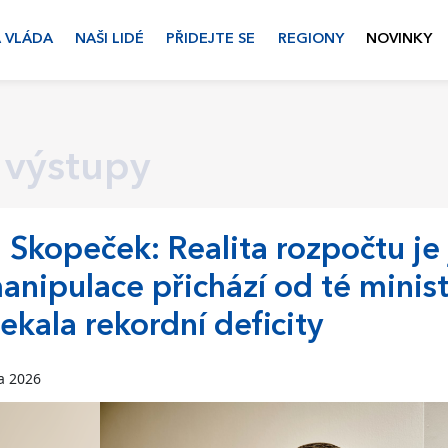
 VLÁDA
NAŠI LIDÉ
PŘIDEJTE SE
REGIONY
NOVINKY
 výstupy
 Skopeček: Realita rozpočtu je j
anipulace přichází od té minist
ekala rekordní deficity
a 2026