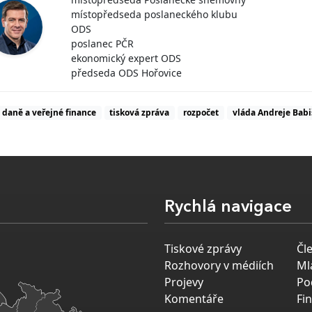
místopředseda poslaneckého klubu
ODS
poslanec PČR
ekonomický expert ODS
předseda ODS Hořovice
daně a veřejné finance
tisková zpráva
rozpočet
vláda Andreje Babi
Rychlá navigace
Tiskové zprávy
Čl
Rozhovory v médiích
Ml
Projevy
Po
Komentáře
Fi