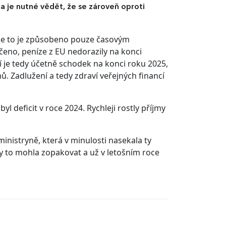
 a je nutné vědět, že se zároveň oproti
 ale to je způsobeno pouze časovým
eno, peníze z EU nedorazily na konci
í je tedy účetně schodek na konci roku 2025,
ů. Zadlužení a tedy zdraví veřejných financí
yl deficit v roce 2024. Rychleji rostly příjmy
ministryně, která v minulosti nasekala ty
aby to mohla zopakovat a už v letošním roce