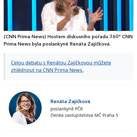
(CNN Prima News)
Hostem diskusního pořadu 360° CNN
Prima News byla poslankyně Renáta Zajíčková.
Celou debatu s Renátou Zajíčkovou můžete
zhlédnout na CNN Prima News.
Renáta Zajíčková
poslankyně PČR
členka zastupitelstva MČ Praha 5