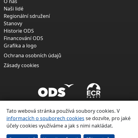
O nás
Naši lidé
Regionální sdružení
Stanovy
Historie ODS
Financování ODS
Grafika a logo
Ochrana osobních údajů
Zásady cookies
Tato webová stránka používá soubory cookies. V
informacích o souborech cookies
se dozvíte, pro jaké
účely cookies využíváme a jak s nimi nakládat.
Copyright ©
Občanská demokratická strana 1991 – 2026