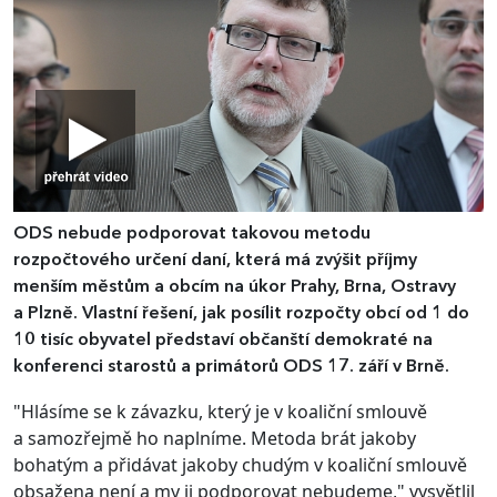
ODS nebude podporovat takovou metodu
rozpočtového určení daní, která má zvýšit příjmy
menším městům a obcím na úkor Prahy, Brna, Ostravy
a Plzně. Vlastní řešení, jak posílit rozpočty obcí od 1 do
10 tisíc obyvatel představí občanští demokraté na
konferenci starostů a primátorů ODS 17. září v Brně.
"Hlásíme se k závazku, který je v koaliční smlouvě
a samozřejmě ho naplníme. Metoda brát jakoby
bohatým a přidávat jakoby chudým v koaliční smlouvě
obsažena není a my ji podporovat nebudeme," vysvětlil