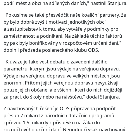
podíl měst a obcí na sdílených daních," nastínil Stanjura.
"Pokusíme se také přesvědčit naše koaliční partnery, že
by bylo dobré zvýšit motivaci jednotlivých obcí
a zastupitelstev k tomu, aby vytvářely podmínky pro
zaměstnanost a podnikání. Na základě těchto faktorů
by pak byly bonifikovány v rozpočtovém určení daní,"
doplnil předseda poslaneckého klubu ODS.
"K úvaze je také vést debatu o zavedení dalšího
parametru, kterým jsou výdaje na veřejnou dopravu.
Výdaje na veřejnou dopravu ve velkých městech jsou
enormní. Přitom jejich veřejnou dopravu nevyužívají
pouze jejich občané, ale všichni, kteří do nich dojíždějí
za prací, do školy nebo na návštěvu," dodal Stanjura.
Z navrhovaných řešení je ODS připravena podpořit
přesun 7 miliard z národních dotačních programů
i převod 1,5 miliardy z příspěvku na žáka do
rozpočtového určení daní. Nepodpoří však navrhovaný