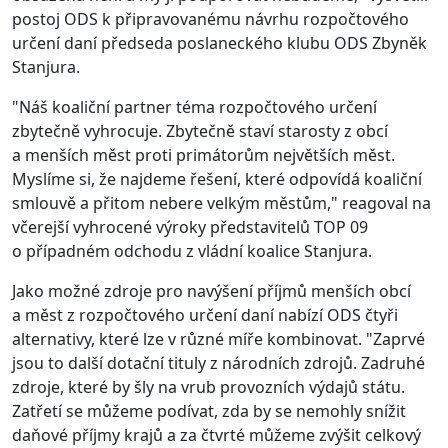
postoj ODS k připravovanému návrhu rozpočtového
určení daní předseda poslaneckého klubu ODS Zbyněk
Stanjura.
"Náš koaliční partner téma rozpočtového určení
zbytečně vyhrocuje. Zbytečně staví starosty z obcí
a menších měst proti primátorům největších měst.
Myslíme si, že najdeme řešení, které odpovídá koaliční
smlouvě a přitom nebere velkým městům," reagoval na
včerejší vyhrocené výroky představitelů TOP 09
o případném odchodu z vládní koalice Stanjura.
Jako možné zdroje pro navýšení příjmů menších obcí
a měst z rozpočtového určení daní nabízí ODS čtyři
alternativy, které lze v různé míře kombinovat. "Zaprvé
jsou to další dotační tituly z národních zdrojů. Zadruhé
zdroje, které by šly na vrub provozních výdajů státu.
Zatřetí se můžeme podívat, zda by se nemohly snížit
daňové příjmy krajů a za čtvrté můžeme zvýšit celkový