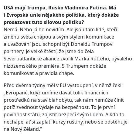
USA mají Trumpa, Rusko Vladimira Putina. Má
i Evropská unie nějakého politika, který dokáže
prosazovat tuto silovou politiku?
Nemá. Nebo já ho nevidím. Ale jsou tam lidé, kteří
změnu světa chápou a svým stylem komunikace
a uvažování jsou schopni být Donaldu Trumpovi
partnery. Je velké štěstí, že jsme do čela
Severoatlantické aliance zvolili Marka Rutteho, bývalého
nizozemského premiéra. S Trumpem dokáže
komunikovat a pravidla chápe.
Před dvěma týdny měl v EU vystoupení, v němž řekl:
„Evropané, když umíme dávat tolik finančních
prostředků na stav blahobytu, tak nám nemůže činit
potíž zvednout výdaje na bezpečnost. To je první
povinnost státu, zajistit bezpečí svým lidem. A kdo to
nechápe, ať si zaplatí kurzy ruštiny, nebo se odstěhuje
na Nový Zéland.“