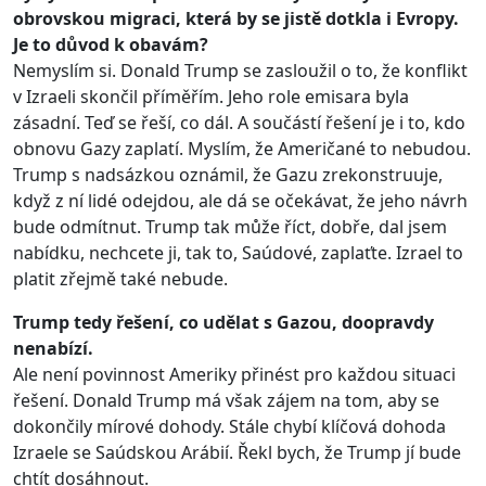
obrovskou migraci, která by se jistě dotkla i Evropy.
Je to důvod k obavám?
Nemyslím si. Donald Trump se zasloužil o to, že konflikt
v Izraeli skončil příměřím. Jeho role emisara byla
zásadní. Teď se řeší, co dál. A součástí řešení je i to, kdo
obnovu Gazy zaplatí. Myslím, že Američané to nebudou.
Trump s nadsázkou oznámil, že Gazu zrekonstruuje,
když z ní lidé odejdou, ale dá se očekávat, že jeho návrh
bude odmítnut. Trump tak může říct, dobře, dal jsem
nabídku, nechcete ji, tak to, Saúdové, zaplaťte. Izrael to
platit zřejmě také nebude.
Trump tedy řešení, co udělat s Gazou, doopravdy
nenabízí.
Ale není povinnost Ameriky přinést pro každou situaci
řešení. Donald Trump má však zájem na tom, aby se
dokončily mírové dohody. Stále chybí klíčová dohoda
Izraele se Saúdskou Arábií. Řekl bych, že Trump jí bude
chtít dosáhnout.