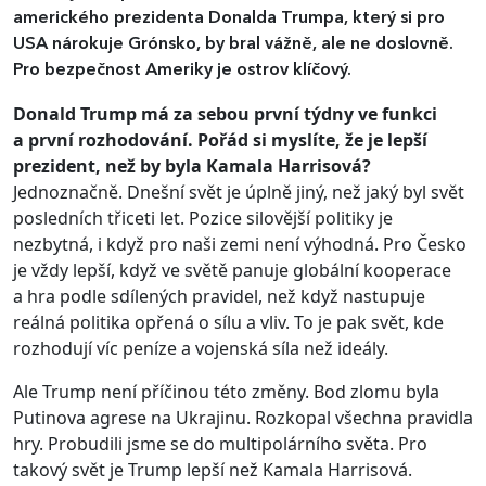
amerického prezidenta Donalda Trumpa, který si pro
USA nárokuje Grónsko, by bral vážně, ale ne doslovně.
Pro bezpečnost Ameriky je ostrov klíčový.
Donald Trump má za sebou první týdny ve funkci
a první rozhodování. Pořád si myslíte, že je lepší
prezident, než by byla Kamala Harrisová?
Jednoznačně. Dnešní svět je úplně jiný, než jaký byl svět
posledních třiceti let. Pozice silovější politiky je
nezbytná, i když pro naši zemi není výhodná. Pro Česko
je vždy lepší, když ve světě panuje globální kooperace
a hra podle sdílených pravidel, než když nastupuje
reálná politika opřená o sílu a vliv. To je pak svět, kde
rozhodují víc peníze a vojenská síla než ideály.
Ale Trump není příčinou této změny. Bod zlomu byla
Putinova agrese na Ukrajinu. Rozkopal všechna pravidla
hry. Probudili jsme se do multipolárního světa. Pro
takový svět je Trump lepší než Kamala Harrisová.