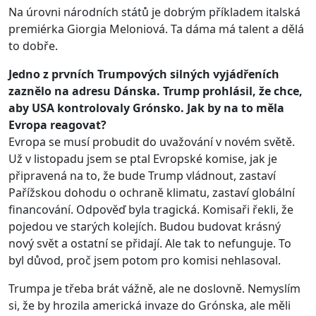
Na úrovni národních států je dobrým příkladem italská
premiérka Giorgia Meloniová. Ta dáma má talent a dělá
to dobře.
Jedno z prvních Trumpových silných vyjádřeních
zaznělo na adresu Dánska. Trump prohlásil, že chce,
aby USA kontrolovaly Grónsko. Jak by na to měla
Evropa reagovat?
Evropa se musí probudit do uvažování v novém světě.
Už v listopadu jsem se ptal Evropské komise, jak je
připravená na to, že bude Trump vládnout, zastaví
Pařížskou dohodu o ochraně klimatu, zastaví globální
financování. Odpověď byla tragická. Komisaři řekli, že
pojedou ve starých kolejích. Budou budovat krásný
nový svět a ostatní se přidají. Ale tak to nefunguje. To
byl důvod, proč jsem potom pro komisi nehlasoval.
Trumpa je třeba brát vážně, ale ne doslovně. Nemyslím
si, že by hrozila americká invaze do Grónska, ale měli