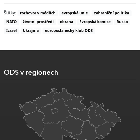
Štítky:
rozhovor v médiích
evropská unie
zahraniční politika
NATO
životní prostředí
obrana
Evropská komise
Rusko
Izrael
Ukrajina
europoslanecký klub ODS
ODS v regionech