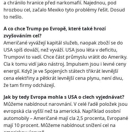
a chránilo hranice před narkomafií. Najednou, pod
hrozbou cel, začalo Mexiko tyto problémy řešit. Dosud
to nešlo.
A co chce Trump po Evropě, které také hrozí
zvyšováním cel?
Američané vyvážejí kapitál služeb, naopak zboží se do
USA spíš dováží, než vyváží. USA jsou léta v deficitu,
Trumpovi to vadí. Chce část průmyslu vrátit do Ameriky.
Cla k tomu vidí jako nástroj. Impulsem jsou i levné ceny
energií. Když je ve Spojených státech třikrát levnější
cena elektřiny a pětkrát levnější cena plynu, není divu,
že tam firmy odcházejí.
Jak by tedy Evropa mohla s USA o clech vyjednávat?
Můžeme nabídnout narovnání. V celé řadě položek jsou
evropská cla vyšší než ta americká. Například osobní
automobily – Američané mají cla 2,5 procenta, Evropané
mají 10 procent. Můžeme nabídnout snížení cel na