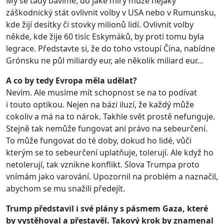
My se tady bavíme, do jaké míry může nějaký
záškodnický stát ovlivnit volby v USA nebo v Rumunsku,
kde žijí desítky či stovky milionů lidí. Ovlivnit volby
někde, kde žije 60 tisíc Eskymáků, by proti tomu byla
legrace. Představte si, že do toho vstoupí Čína, nabídne
Grónsku ne půl miliardy eur, ale několik miliard eur…
A co by tedy Evropa měla udělat?
Nevím. Ale musíme mít schopnost se na to podívat
i touto optikou. Nejen na bázi iluzí, že každý může
cokoliv a má na to nárok. Takhle svět prostě nefunguje.
Stejně tak nemůže fungovat ani právo na sebeurčení.
To může fungovat do té doby, dokud ho lidé, vůči
kterým se to sebeurčení uplatňuje, tolerují. Ale když ho
netolerují, tak vznikne konflikt. Slova Trumpa proto
vnímám jako varování. Upozornil na problém a naznačil,
abychom se mu snažili předejít.
Trump představil i své plány s pásmem Gaza, které
by vystěhoval a přestavěl. Takový krok by znamenal