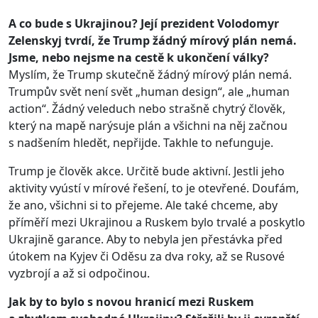
A co bude s Ukrajinou? Její prezident Volodomyr
Zelenskyj tvrdí, že Trump žádný mírový plán nemá.
Jsme, nebo nejsme na cestě k ukončení války?
Myslím, že Trump skutečně žádný mírový plán nemá.
Trumpův svět není svět „human design“, ale „human
action“. Žádný veleduch nebo strašně chytrý člověk,
který na mapě narýsuje plán a všichni na něj začnou
s nadšením hledět, nepřijde. Takhle to nefunguje.
Trump je člověk akce. Určitě bude aktivní. Jestli jeho
aktivity vyústí v mírové řešení, to je otevřené. Doufám,
že ano, všichni si to přejeme. Ale také chceme, aby
příměří mezi Ukrajinou a Ruskem bylo trvalé a poskytlo
Ukrajině garance. Aby to nebyla jen přestávka před
útokem na Kyjev či Oděsu za dva roky, až se Rusové
vyzbrojí a až si odpočinou.
Jak by to bylo s novou hranicí mezi Ruskem