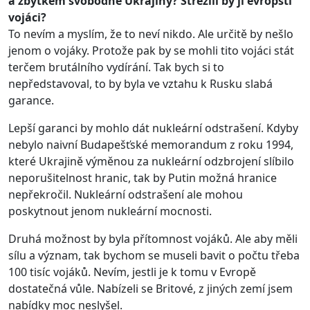
a zbytkem svobodné Ukrajiny? Střežili by ji evropští
vojáci?
To nevím a myslím, že to neví nikdo. Ale určitě by nešlo
jenom o vojáky. Protože pak by se mohli tito vojáci stát
terčem brutálního vydírání. Tak bych si to
nepředstavoval, to by byla ve vztahu k Rusku slabá
garance.
Lepší garanci by mohlo dát nukleární odstrašení. Kdyby
nebylo naivní Budapešťské memorandum z roku 1994,
které Ukrajině výměnou za nukleární odzbrojení slíbilo
neporušitelnost hranic, tak by Putin možná hranice
nepřekročil. Nukleární odstrašení ale mohou
poskytnout jenom nukleární mocnosti.
Druhá možnost by byla přítomnost vojáků. Ale aby měli
sílu a význam, tak bychom se museli bavit o počtu třeba
100 tisíc vojáků. Nevím, jestli je k tomu v Evropě
dostatečná vůle. Nabízeli se Britové, z jiných zemí jsem
nabídky moc neslyšel.