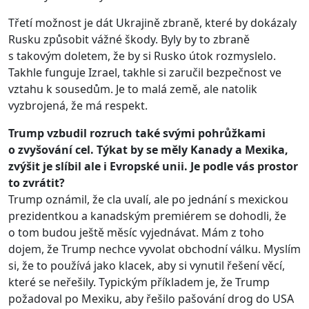
Třetí možnost je dát Ukrajině zbraně, které by dokázaly
Rusku způsobit vážné škody. Byly by to zbraně
s takovým doletem, že by si Rusko útok rozmyslelo.
Takhle funguje Izrael, takhle si zaručil bezpečnost ve
vztahu k sousedům. Je to malá země, ale natolik
vyzbrojená, že má respekt.
Trump vzbudil rozruch také svými pohrůžkami
o zvyšování cel. Týkat by se měly Kanady a Mexika,
zvýšit je slíbil ale i Evropské unii. Je podle vás prostor
to zvrátit?
Trump oznámil, že cla uvalí, ale po jednání s mexickou
prezidentkou a kanadským premiérem se dohodli, že
o tom budou ještě měsíc vyjednávat. Mám z toho
dojem, že Trump nechce vyvolat obchodní válku. Myslím
si, že to používá jako klacek, aby si vynutil řešení věcí,
které se neřešily. Typickým příkladem je, že Trump
požadoval po Mexiku, aby řešilo pašování drog do USA