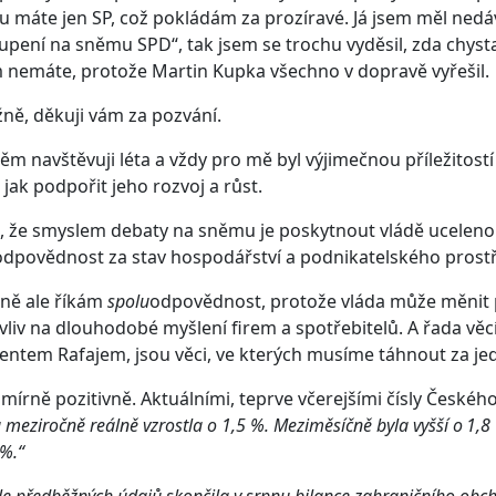
u máte jen SP, což pokládám za prozíravé. Já jsem měl ned
upení na sněmu SPD“, tak jsem se trochu vyděsil, zda chysta
 nemáte, protože Martin Kupka všechno v dopravě vyřešil.
žně, děkuji vám za pozvání.
ěm navštěvuji léta a vždy pro mě byl výjimečnou příležitost
 jak podpořit jeho rozvoj a růst.
 že smyslem debaty na sněmu je poskytnout vládě ucelenou 
dpovědnost za stav hospodářství a podnikatelského prostřed
ně ale říkám
spolu
odpovědnost, protože vláda může měnit pr
vliv na dlouhodobé myšlení firem a spotřebitelů. A řada vě
entem Rafajem, jsou věci, ve kterých musíme táhnout za je
mírně pozitivně. Aktuálními, teprve včerejšími čísly Českéh
u meziročně reálně vzrostla o 1,5 %. Meziměsíčně byla vyšší o 1
 %.“
le předběžných údajů skončila v srpnu bilance zahraničního ob