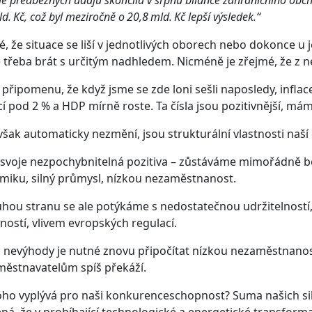
d. Kč, což byl meziročně o 20,8 mld. Kč lepší výsledek.“
né, že situace se liší v jednotlivých oborech nebo dokonce u
je třeba brát s určitým nadhledem. Nicméně je zřejmé, že z
připomenu, že když jsme se zde loni sešli naposledy, inflac
ací pod 2 % a HDP mírně roste. Ta čísla jsou pozitivnější, má
však automaticky nezmění, jsou strukturální vlastnosti naš
svoje nezpochybnitelná pozitiva – zůstáváme mimořádně 
iku, silný průmysl, nízkou nezaměstnanost.
hou stranu se ale potýkáme s nedostatečnou udržitelností,
ností, vlivem evropských regulací.
 nevýhody je nutné znovu připočítat nízkou nezaměstnanost
městnavatelům spíš překáží.
oho vyplývá pro naši konkurenceschopnost? Suma našich s
á, že v probíhající technologické a energetické transforma