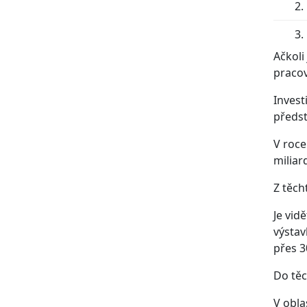
Ačkoli
pracov
Invest
předsta
V roce
miliar
Z těch
Je vid
výstav
přes 3
Do těc
V obla