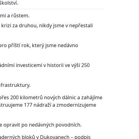
kolství.
stmi a růstem.
 krizi za druhou, nikdy jsme v nepřestali
ro příští rok, který jsme nedávno
ními investicemi v historii ve výši 250
frastruktury.
přes 200 kilometrů nových dálnic a zahájíme
onstruujeme 177 nádraží a zmodernizujeme
íme opravit po nedávných povodních.
 jaderných bloků v Dukovanech – podpis