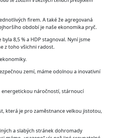
 jednotlivých firem. A také že agregovaná
 nejhoršího období je naše ekonomika pryč.
e byla 8,5 % a HDP stagnoval. Nyní jsme
me z toho všichni radost.
í ekonomiky.
bezpečnou zemí, máme odolnou a inovativní
 energetickou náročností, stárnoucí
, která je pro zaměstnance velkou jistotou,
ilných a slabých stránek dohromady
ci máme „vsazeno“ víc než jiné srovnatelné