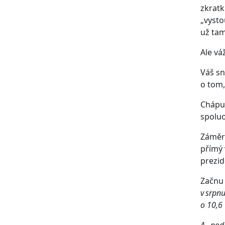
zkratk
„vysto
už tam
Ale vá
Váš sn
o tom,
Chápu,
spoluo
Záměr
přímý 
prezid
Začnu 
v srpn
o 10,6
A „pod