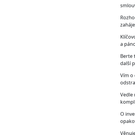
smlou
Rozhod
zaháje
Klíčov
a páno
Berte 
další 
Vím o 
odstra
Vedle 
komple
O inve
opako
Věnuje