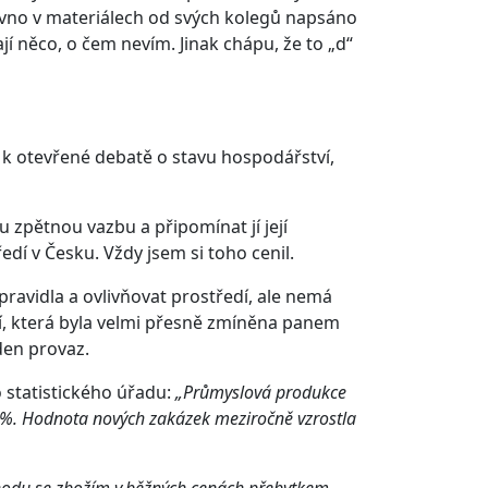
ávno v materiálech od svých kolegů napsáno
jí něco, o čem nevím. Jinak chápu, že to „d“
í k otevřené debatě o stavu hospodářství,
zpětnou vazbu a připomínat jí její
í v Česku. Vždy jsem si toho cenil.
avidla a ovlivňovat prostředí, ale nemá
cí, která byla velmi přesně zmíněna panem
den provaz.
o statistického úřadu:
„Průmyslová produkce
,8 %. Hodnota nových zakázek meziročně vzrostla
chodu se zbožím v běžných cenách přebytkem