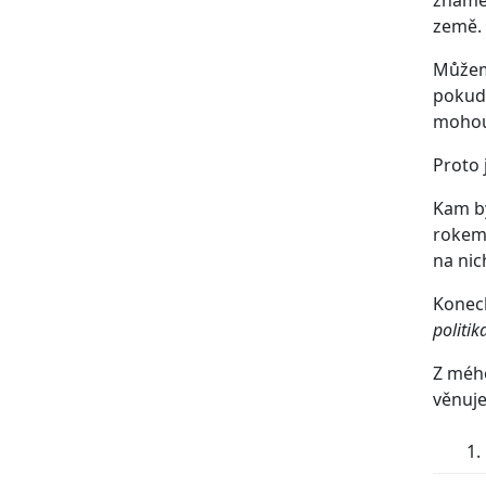
země.
Můžeme
pokud 
mohou
Proto 
Kam by
rokem,
na nic
Koneck
politik
Z mého
věnuj