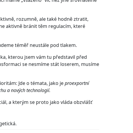
vně, rozumně, ale také hodně ztratit,
 aktivně bránit těm regulacím, které
budeme téměř neustále pod tlakem.
ka, kterou jsem vám tu představil před
ransformaci se nesmíme stát loserem, musíme
ritám: Jde o témata, jako je
proexportní
rhu a nových technologií.
iál, a kterým se proto jako vláda obzvlášť
getická.