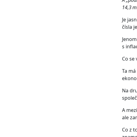
14,3 ml
Je jas
čísla 
Jenom 
s infl
Co se 
Ta má 
ekonom
Na dru
společ
A mezi
ale za
Co z t
znamen