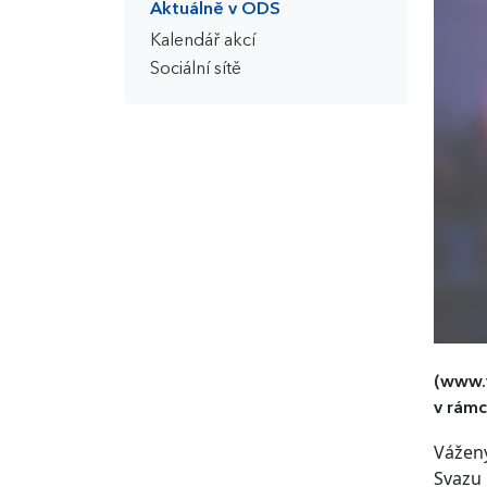
Aktuálně v ODS
Kalendář akcí
Sociální sítě
(www.
v rámc
Vážený
Svazu 