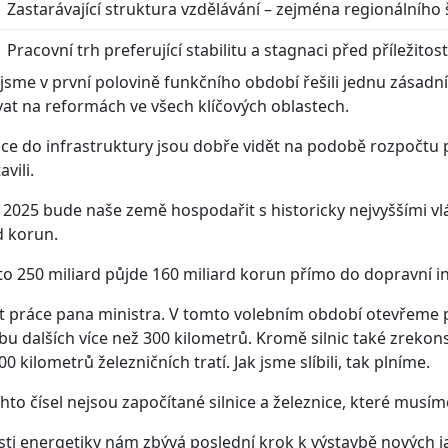
Zastarávající struktura vzdělávání – zejména regionálního š
Pracovní trh preferující stabilitu a stagnaci před příležito
 jsme v první polovině funkčního období řešili jednu zásadní
at na reformách ve všech klíčových oblastech.
ice do infrastruktury jsou dobře vidět na podobě rozpočtu p
vili.
 2025 bude naše země hospodařit s historicky nejvyššími vlád
d korun.
to 250 miliard půjde 160 miliard korun přímo do dopravní in
ět práce pana ministra. V tomto volebním období otevřeme 
bu dalších více než 300 kilometrů. Kromě silnic také zrek
00 kilometrů železničních tratí. Jak jsme slíbili, tak plníme.
hto čísel nejsou započítané silnice a železnice, které mus
sti energetiky nám zbývá poslední krok k výstavbě nových