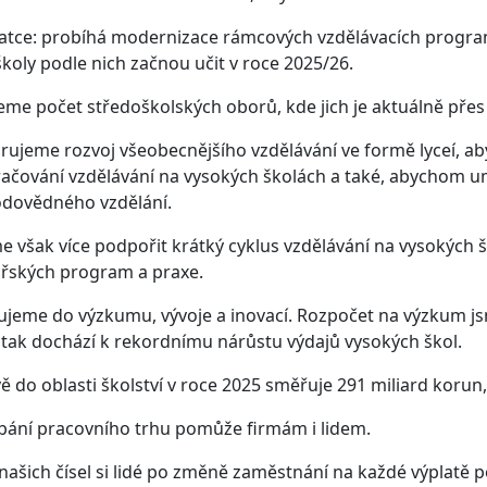
ratce: probíhá modernizace rámcových vzdělávacích progr
školy podle nich začnou učit v roce 2025/26.
eme počet středoškolských oborů, kde jich je aktuálně pře
ujeme rozvoj všeobecnějšího vzdělávání ve formě lyceí, ab
ačování vzdělávání na vysokých školách a také, abychom um
odovědného vzdělání.
 však více podpořit krátký cyklus vzdělávání na vysokých 
řských program a praxe.
ujeme do výzkumu, vývoje a inovací. Rozpočet na výzkum jsm
 tak dochází k rekordnímu nárůstu výdajů vysokých škol.
ě do oblasti školství v roce 2025 směřuje 291 miliard korun, 
ání pracovního trhu pomůže firmám i lidem.
našich čísel si lidé po změně zaměstnání na každé výplatě p