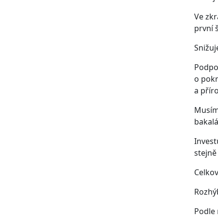
Ve zk
první 
Snižuj
Podpor
o pokr
a přír
Musíme
bakalá
Invest
stejně
Celkov
Rozhýb
Podle 