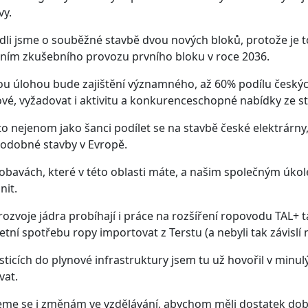
vy.
li jsme o souběžné stavbě dvou nových bloků, protože je to
ním zkušebního provozu prvního bloku v roce 2036.
ou úlohou bude zajištění významného, až 60% podílu českýc
vé, vyžadovat i aktivitu a konkurenceschopné nabídky ze st
to nejenom jako šanci podílet se na stavbě české elektrárn
podobné stavby v Evropě.
obavách, které v této oblasti máte, a našim společným úkol
nit.
rozvoje jádra probíhají i práce na rozšíření ropovodu TAL+ t
tní spotřebu ropy importovat z Terstu (a nebyli tak závislí 
sticích do plynové infrastruktury jsem tu už hovořil v minul
vat.
me se i změnám ve vzdělávání, abychom měli dostatek dobře