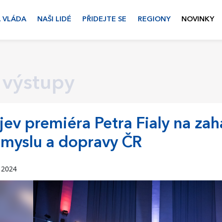
 VLÁDA
NAŠI LIDÉ
PŘIDEJTE SE
REGIONY
NOVINKY
 výstupy
jev premiéra Petra Fialy na za
myslu a dopravy ČR
a 2024