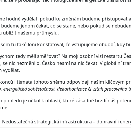
 hodně vydělat, pokud ke změnám budeme přistupovat akti
budeme jenom čekat, co se stane, nebo pokud se nebudeme
 ublížit našemu průmyslu.
jsem tu také loni konstatoval, že vstupujeme období, kdy 
chom tedy měli směřovat? Na mojí osobní vizi restartu Čes
 se nic nezměnilo. Česko nesmí na nic čekat. V globální t
h vydělat.
onců i témata tohoto sněmu odpovídají našim klíčovým prio
a, energetická soběstačnost, dekarbonizace či vztah pracovního t
 pohledu je několik oblastí, které zásadně brzdí náš potenc
eme.
Nedostatečná strategická infrastruktura – dopravní i ener