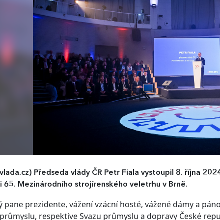
vlada.cz)
Předseda vlády ČR Petr Fiala vystoupil 8. října 2
i 65. Mezinárodního strojírenského veletrhu v Brně.
 pane prezidente, vážení vzácní hosté, vážené dámy a pán
průmyslu, respektive Svazu průmyslu a dopravy České repub