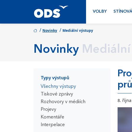
VOLBY
STÍNOVÁ
/
/
Novinky
Mediální výstupy
Novinky
Mediální
Pro
Typy výstupů
prů
Všechny výstupy
Tiskové zprávy
8. říjn
Rozhovory v médiích
Projevy
Komentáře
Interpelace