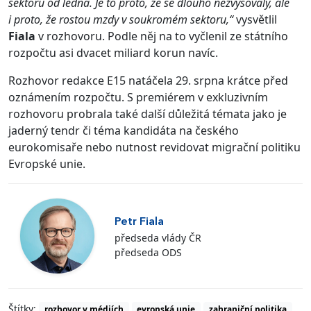
sektoru od ledna. Je to proto, že se dlouho nezvyšovaly, ale
i proto, že rostou mzdy v soukromém sektoru,“
vysvětlil
Fiala
v rozhovoru. Podle něj na to vyčlenil ze státního
rozpočtu asi dvacet miliard korun navíc.
Rozhovor redakce E15 natáčela 29. srpna krátce před
oznámením rozpočtu. S premiérem v exkluzivním
rozhovoru probrala také další důležitá témata jako je
jaderný tendr či téma kandidáta na českého
eurokomisaře nebo nutnost revidovat migrační politiku
Evropské unie.
Petr Fiala
předseda vlády ČR
předseda ODS
Štítky:
rozhovor v médiích
evropská unie
zahraniční politika