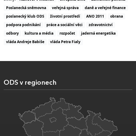
Poslanecká sněmovna
veřejná správa
daně a veřejné finance
poslanecký klub ODS
životní prostředí
ANO 2011
obrana
podpora podnikání
práce a sociální věci
zdravotnictví
odbory
kultura a média
rozpočet
jaderná energetika
vláda Andreje Babiše
vláda Petra Fialy
ODS v regionech