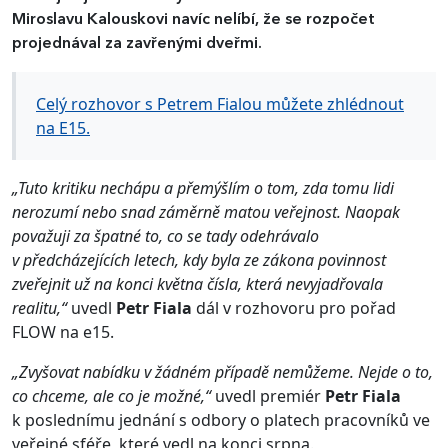
Miroslavu Kalouskovi navíc nelíbí, že se rozpočet
projednával za zavřenými dveřmi.
Celý rozhovor s Petrem Fialou můžete zhlédnout
na E15.
„Tuto kritiku nechápu a přemýšlím o tom, zda tomu lidi
nerozumí nebo snad záměrně matou veřejnost. Naopak
považuji za špatné to, co se tady odehrávalo
v předcházejících letech, kdy byla ze zákona povinnost
zveřejnit už na konci května čísla, která nevyjadřovala
realitu,“
uvedl
Petr Fiala
dál v rozhovoru pro pořad
FLOW na e15.
„Zvyšovat nabídku v žádném případě nemůžeme. Nejde o to,
co chceme, ale co je možné,“
uvedl premiér
Petr Fiala
k poslednímu jednání s odbory o platech pracovníků ve
veřejné sféře, které vedl na konci srpna.