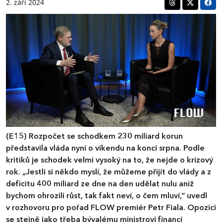
2. září 2024
(E15)
Rozpočet se schodkem 230 miliard korun
představila vláda nyní o víkendu na konci srpna. Podle
kritiků je schodek velmi vysoký na to, že nejde o krizový
rok. „Jestli si někdo myslí, že můžeme přijít do vlády a z
deficitu 400 miliard ze dne na den udělat nulu aniž
bychom ohrozili růst, tak fakt neví, o čem mluví,“ uvedl
v rozhovoru pro pořad FLOW premiér Petr Fiala. Opozici
se stejně jako třeba bývalému ministrovi financí