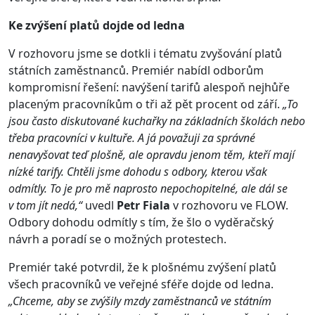
Ke zvýšení platů dojde od ledna
V rozhovoru jsme se dotkli i tématu zvyšování platů
státních zaměstnanců. Premiér nabídl odborům
kompromisní řešení: navýšení tarifů alespoň nejhůře
placeným pracovníkům o tři až pět procent od září.
„To
jsou často diskutované kuchařky na základních školách nebo
třeba pracovníci v kultuře. A já považuji za správné
nenavyšovat teď plošně, ale opravdu jenom těm, kteří mají
nízké tarify. Chtěli jsme dohodu s odbory, kterou však
odmítly. To je pro mě naprosto nepochopitelné, ale dál se
v tom jít nedá,“
uvedl
Petr Fiala
v rozhovoru ve FLOW.
Odbory dohodu odmítly s tím, že šlo o vyděračský
návrh a poradí se o možných protestech.
Premiér také potvrdil, že k plošnému zvýšení platů
všech pracovníků ve veřejné sféře dojde od ledna.
„Chceme, aby se zvýšily mzdy zaměstnanců ve státním