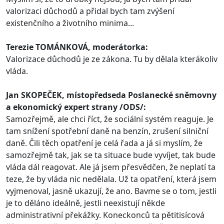
valorizaci důchodů a přidal bych tam zvýšení
existenčního a životního minima...
Terezie TOMÁNKOVÁ, moderátorka:
Valorizace důchodů je ze zákona. Tu by dělala kterákoliv
vláda.
Jan SKOPEČEK, místopředseda Poslanecké sněmovny
a ekonomický expert strany /ODS/:
Samozřejmě, ale chci říct, že sociální systém reaguje. Je
tam snížení spotřební daně na benzín, zrušení silniční
daně. Čili těch opatření je celá řada a já si myslím, že
samozřejmě tak, jak se ta situace bude vyvíjet, tak bude
vláda dál reagovat. Ale já jsem přesvědčen, že neplatí ta
teze, že by vláda nic nedělala. Už ta opatření, která jsem
vyjmenoval, jasně ukazují, že ano. Bavme se o tom, jestli
je to děláno ideálně, jestli neexistují někde
administrativní překážky. Koneckonců ta pětitisícová