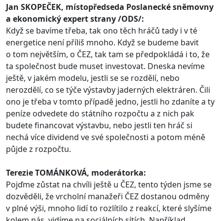
Jan SKOPEČEK, místopředseda Poslanecké sněmovny
a ekonomický expert strany /ODS/:
Když se bavíme třeba, tak ono těch hráčů tady i v té
energetice není příliš mnoho. Když se budeme bavit
o tom největším, o ČEZ, tak tam se předpokládá i to, že
ta společnost bude muset investovat. Dneska nevíme
ještě, v jakém modelu, jestli se se rozdělí, nebo
nerozdělí, co se týče výstavby jaderných elektráren. Čili
ono je třeba v tomto případě jedno, jestli ho zdaníte a ty
peníze odvedete do státního rozpočtu a z nich pak
budete financovat výstavbu, nebo jestli ten hráč si
nechá více dividend ve své společnosti a potom méně
půjde z rozpočtu.
Terezie TOMÁNKOVÁ, moderátorka:
Pojďme zůstat na chvíli ještě u ČEZ, tento týden jsme se
dozvěděli, že vrcholní manažeři ČEZ dostanou odměny
v plné výši, mnoho lidí to rozlítilo z reakcí, které slyšíme
kolem nás, vidíme na sociálních sítích. Například