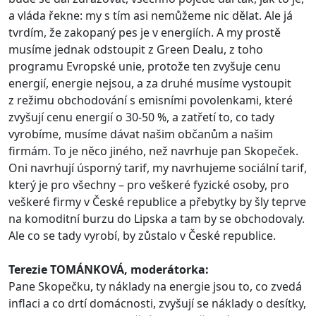
a vláda řekne: my s tím asi nemůžeme nic dělat. Ale já
tvrdím, že zakopaný pes je v energiích. A my prostě
musíme jednak odstoupit z Green Dealu, z toho
programu Evropské unie, protože ten zvyšuje cenu
energií, energie nejsou, a za druhé musíme vystoupit
z režimu obchodování s emisními povolenkami, které
zvyšují cenu energií o 30-50 %, a zatřetí to, co tady
vyrobíme, musíme dávat našim občanům a našim
firmám. To je něco jiného, než navrhuje pan Skopeček.
Oni navrhují úsporný tarif, my navrhujeme sociální tarif,
který je pro všechny – pro veškeré fyzické osoby, pro
veškeré firmy v České republice a přebytky by šly teprve
na komoditní burzu do Lipska a tam by se obchodovaly.
Ale co se tady vyrobí, by zůstalo v České republice.
Terezie TOMÁNKOVÁ, moderátorka:
Pane Skopečku, ty náklady na energie jsou to, co zvedá
inflaci a co drtí domácnosti, zvyšují se náklady o desítky,