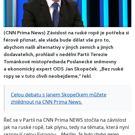
(CNN Prima News)
Závislost na ruské ropě je potřeba si
férově přiznat, ale vláda bude dělat vše pro to,
abychom našli alternativy v jiných zemích a jiných
dodavatelích, prohlásil v nedělní Partii Terezie
Tománkové místopředseda Poslanecké sněmovny
a ekonomický expert ODS Jan Skopeček. „Bez ruské
ropy se v tuto chvíli neobejdeme,“ řekl.
Celou debatu s Janem Skopečkem můžete
zhlédnout na CNN Prima News.
Řeč se v Partii na CNN Prima NEWS stočila na závislost
jak na ruské ropě, tak plynu, tedy na témata, která nyní
rezonují celou Evropou.
„Myslím, že byla chyba nejen