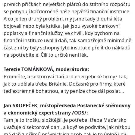
prvních příčkách největších plátců do státního rozpočtu
se pohybují každoročně naše největší finanční instituce.
A co je ten druhý problém, my jsme tady dlouhá léta
bojovali nebo byla kritika, jak jsou vysoké bankovní
poplatky a finanční služby, ve chvíli, kdy bychom na
finanční instituce uvalili daň, tak samozřejmě minimálně
část z ní by byly schopny tyto instituce přelít do nákladů
na spotřebitele. Čili to určitě není lék.
Terezie TOMÁNKOVÁ, moderátorka:
Promiňte, a sektorová daň pro energetické firmy? Tak,
jak to udělala třeba Británie. Dočasně pro firmy, které
teď extrémně bohatnou, a ty peníze chce dál poslat...
Jan SKOPEČEK, místopředseda Poslanecké sněmovny
a ekonomický expert strany /ODS/:
Tam je to trošku složitější. Je potřeba, třeba Maďarsko
uvažuje o sektorové dani, a když se podíváte, jak nízkou
má daň z příjmů právnických osob, tak je to úplně jiný