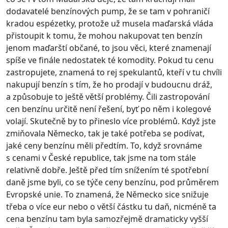
dodavatelé benzínových pump, že se tam v pohraničí
kradou espézetky, protože už musela maďarská vláda
přistoupit k tomu, že mohou nakupovat ten benzín
jenom maďarští občané, to jsou věci, které znamenají
spíše ve finále nedostatek té komodity. Pokud tu cenu
zastropujete, znamená to rej spekulantů, kteří v tu chvíli
nakupují benzín s tím, že ho prodají v budoucnu dráž,
a způsobuje to ještě větší problémy. Čili zastropování
cen benzínu určitě není řešení, byť po něm i kolegové
volají. Skutečně by to přineslo více problémů. Když jste
zmiňovala Německo, tak je také potřeba se podívat,
jaké ceny benzínu měli předtím. To, když srovnáme
s cenami v České republice, tak jsme na tom stále
relativně dobře. Ještě před tím snížením té spotřební
daně jsme byli, co se týče ceny benzínu, pod průměrem
Evropské unie. To znamená, že Německo sice snižuje
třeba o více eur nebo o větší částku tu daň, nicméně ta
cena benzínu tam byla samozřejmě dramaticky vyšší