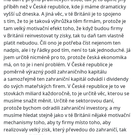
příběh než v České republice, kde ji máme dramaticky
vyšší už dneska. A jiná věc, v té Británii je to spojeno
s tím, že to je taková výhrůžka těm firmám, protože je
tam velký motivační efekt toho, že když budou firmy
v Británii reinvestovat ty zisky, tak tu daň tam vlastně
platit nebudou. Čili ono je potřeba číst nejenom ten
nadpis, ale i ty řádky pod tím, není to tak jednoduché. Já
jsem určitě nicméně pro to, protože česká ekonomika
má, on to je i není problém. V České republice je
poměrně výrazný podíl zahraničního kapitálu
a samozřejmě ten zahraniční kapitál odvádí i dividendy
do svých mateřských firem. V České republice je to ve
stovkách miliard každoročně, to je určitě věc, kterou se
musíme snažit měnit. Určitě ne sektorovou daní,
protože bychom odradili zahraniční investory, a my
musíme hledat stejně jako v té Británii nějaké motivační
mechanismy toho, aby ty firmy místo toho, aby
realizovaly velký zisk, který převedou do zahraničí, tak