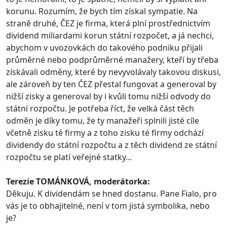
korunu. Rozumím, že bych tím získal sympatie. Na
straně druhé, ČEZ je firma, která plní prostřednictvím
dividend miliardami korun státní rozpočet, a já nechci,
abychom v uvozovkách do takového podniku přijali
průměrné nebo podprůměrné manažery, kteří by třeba
získávali odměny, které by nevyvolávaly takovou diskusi,
ale zároveň by ten ČEZ přestal fungovat a generoval by
nižší zisky a generoval by i kvůli tomu nižší odvody do
státní rozpočtu. Je potřeba říct, že velká část těch
odměn je díky tomu, že ty manažeři splnili jisté cíle
včetně zisku té firmy a z toho zisku té firmy odchází
dividendy do státní rozpočtu a z těch dividend ze státní
rozpočtu se platí veřejné statky...
Terezie TOMÁNKOVÁ, moderátorka:
Děkuju. K dividendám se hned dostanu. Pane Fialo, pro
vás je to obhajitelné, není v tom jistá symbolika, nebo
je?