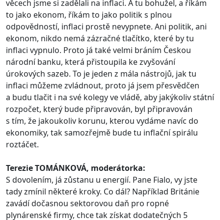
věcech jsme si zadělali na inflaci. A tu bohužel, a říkám
to jako ekonom, říkám to jako politik s plnou
odpovědností, inflaci prostě nevypnete. Ani politik, ani
ekonom, nikdo nemá zázračné tlačítko, které by tu
inflaci vypnulo. Proto já také velmi bráním Českou
národní banku, která přistoupila ke zvyšování
úrokových sazeb. To je jeden z mála nástrojů, jak tu
inflaci můžeme zvládnout, proto já jsem přesvědčen
a budu tlačit i na své kolegy ve vládě, aby jakýkoliv státní
rozpočet, který bude připravován, byl připravován
s tím, že jakoukoliv korunu, kterou vydáme navíc do
ekonomiky, tak samozřejmě bude tu inflační spirálu
roztáčet.
Terezie TOMÁNKOVÁ, moderátorka:
S dovolením, já zůstanu u energií. Pane Fialo, vy jste
tady zmínil některé kroky. Co dál? Například Británie
zavádí dočasnou sektorovou daň pro ropné
plynárenské firmy, chce tak získat dodatečných 5