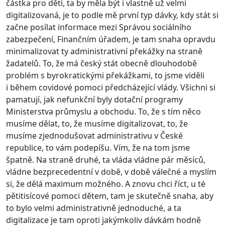
částka pro děti, ta by měla být i vlastně už velmi
digitalizovaná, je to podle mě první typ dávky, kdy stát si
začne posílat informace mezi Správou sociálního
zabezpečení, Finančním úřadem, je tam snaha opravdu
minimalizovat ty administrativní překážky na straně
žadatelů. To, že má český stát obecně dlouhodobě
problém s byrokratickými překážkami, to jsme viděli
i během covidové pomoci předcházející vlády. Všichni si
pamatují, jak nefunkční byly dotační programy
Ministerstva průmyslu a obchodu. To, že s tím něco
musíme dělat, to, že musíme digitalizovat, to, že
musíme zjednodušovat administrativu v České
republice, to vám podepíšu. Vím, že na tom jsme
špatně. Na straně druhé, ta vláda vládne pár měsíců,
vládne bezprecedentní v době, v době válečné a myslím
si, že dělá maximum možného. A znovu chci říct, u té
pětitisícové pomoci dětem, tam je skutečně snaha, aby
to bylo velmi administrativně jednoduché, a ta
digitalizace je tam oproti jakýmkoliv dávkám hodně