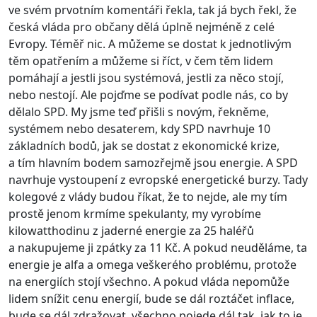
ve svém prvotním komentáři řekla, tak já bych řekl, že
česká vláda pro občany dělá úplně nejméně z celé
Evropy. Téměř nic. A můžeme se dostat k jednotlivým
těm opatřením a můžeme si říct, v čem těm lidem
pomáhají a jestli jsou systémová, jestli za něco stojí,
nebo nestojí. Ale pojďme se podívat podle nás, co by
dělalo SPD. My jsme teď přišli s novým, řekněme,
systémem nebo desaterem, kdy SPD navrhuje 10
základních bodů, jak se dostat z ekonomické krize,
a tím hlavním bodem samozřejmě jsou energie. A SPD
navrhuje vystoupení z evropské energetické burzy. Tady
kolegové z vlády budou říkat, že to nejde, ale my tím
prostě jenom krmíme spekulanty, my vyrobíme
kilowatthodinu z jaderné energie za 25 haléřů
a nakupujeme ji zpátky za 11 Kč. A pokud neuděláme, ta
energie je alfa a omega veškerého problému, protože
na energiích stojí všechno. A pokud vláda nepomůže
lidem snížit cenu energií, bude se dál roztáčet inflace,
bude se dál zdražovat, všechno pojede dál tak, jak to je,