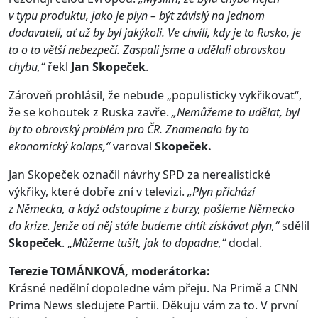
v typu produktu, jako je plyn – být závislý na jednom
dodavateli, ať už by byl jakýkoli. Ve chvíli, kdy je to Rusko, je
to o to větší nebezpečí. Zaspali jsme a udělali obrovskou
chybu,“
řekl
Jan Skopeček
.
Zároveň prohlásil, že nebude „populisticky vykřikovat“,
že se kohoutek z Ruska zavře.
„Nemůžeme to udělat, byl
by to obrovský problém pro ČR. Znamenalo by to
ekonomický kolaps,“
varoval
Skopeček.
Jan Skopeček označil návrhy SPD za nerealistické
výkřiky, které dobře zní v televizi.
„Plyn přichází
z Německa, a když odstoupíme z burzy, pošleme Německo
do krize. Jenže od něj stále budeme chtít získávat plyn,“
sdělil
Skopeček
. „
Můžeme tušit, jak to dopadne,“
dodal.
Terezie TOMÁNKOVÁ, moderátorka:
Krásné nedělní dopoledne vám přeju. Na Primě a CNN
Prima News sledujete Partii. Děkuju vám za to. V první