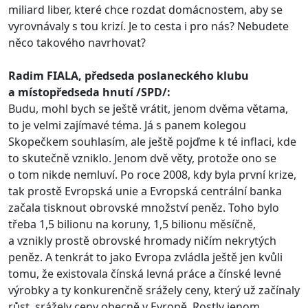
miliard liber, které chce rozdat domácnostem, aby se
vyrovnávaly s tou krizí. Je to cesta i pro nás? Nebudete
něco takového navrhovat?
Radim FIALA, předseda poslaneckého klubu
a místopředseda hnutí /SPD/:
Budu, mohl bych se ještě vrátit, jenom dvěma větama,
to je velmi zajímavé téma. Já s panem kolegou
Skopečkem souhlasím, ale ještě pojďme k té inflaci, kde
to skutečně vzniklo. Jenom dvě věty, protože ono se
o tom nikde nemluví. Po roce 2008, kdy byla první krize,
tak prostě Evropská unie a Evropská centrální banka
začala tisknout obrovské množství peněz. Toho bylo
třeba 1,5 bilionu na koruny, 1,5 bilionu měsíčně,
a vznikly prostě obrovské hromady ničím nekrytých
peněz. A tenkrát to jako Evropa zvládla ještě jen kvůli
tomu, že existovala čínská levná práce a čínské levné
výrobky a ty konkurenčně srážely ceny, který už začínaly
růst, srážely ceny obecně v Evropě. Rostly jenom