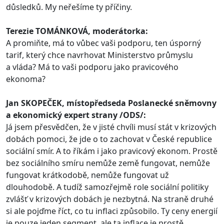
důsledků. My neřešíme ty příčiny.
Terezie TOMÁNKOVÁ, moderátorka:
A promiňte, má to vůbec vaši podporu, ten úsporný
tarif, který chce navrhovat Ministerstvo průmyslu
a vláda? Má to vaši podporu jako pravicového
ekonoma?
Jan SKOPEČEK, místopředseda Poslanecké sněmovny
a ekonomický expert strany /ODS/:
Já jsem přesvědčen, že v jisté chvíli musí stát v krizových
dobách pomoci, že jde o to zachovat v České republice
sociální smír. A to říkám i jako pravicový ekonom. Prostě
bez sociálního smíru nemůže země fungovat, nemůže
fungovat krátkodobě, nemůže fungovat už
dlouhodobě. A tudíž samozřejmě role sociální politiky
zvlášť v krizových dobách je nezbytná. Na straně druhé
si ale pojďme říct, co tu inflaci způsobilo. Ty ceny energií
je pouze jeden segment, ale ta inflace je prostě