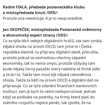
Radim FIALA, předseda poslaneckého klubu
a místopředseda hnutí /SPD/:
Protože ona neexistuje. A je to nespravedlivé.
Jan SKOPEČEK, místopředseda Poslanecké sněmovny
a ekonomický expert strany /ODS/:
Co se týče těch velkých digitálních hráčů, tak tam vzniká
nějaká shoda na úrovni OECD, tam jsme to i Česká
republika vlastně, tu přípravu digitální daně, přerušila,
protože pokud se neshodnou všechny západní
ekonomiky, tak to nemá smysl, protože vždycky tam
bude nějaký černý pasažér, který nabídne té firmě sídlo
a ztrácí to. Takže tam musí být nějaká celosvětová
shoda. Takže ta běží na úrovni OECD a digitální daň se
připravuje. Co se týče zdanění finančních bankovních
institucí, tam já bych to velmi nedoporučoval. Jednak
když se podíváte na podniky, na firmy, které platí do
státního rozpočtu nejvíce peněz, tak zjistíte, že na