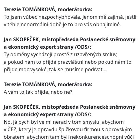
Terezie TOMÁNKOVÁ, moderátorka:
To jsem vůbec nezpochybňovala. Jenom mě zajímá, jestli
v téhle nenormální době je to pro vás obhajitelné.
Jan SKOPEČEK, místopředseda Poslanecké sněmovny
a ekonomický expert strany /ODS/:
Ty odměny vycházejí prostě z uzavřených smluv,
a pokud nám to přijde prazvláštní nebo pokud nám to
přijde moc vysoké, tak se musíme podívat...
Terezie TOMÁNKOVÁ, moderátorka:
A vám to tak přijde, nebo ne?
Jan SKOPEČEK, místopředseda Poslanecké sněmovny
a ekonomický expert strany /ODS/:
No, já bych byl velmi nerad v tom smyslu, abychom
v ČEZ, který je opravdu špičkovou firmou s obrovským
obratem, abychom tam byli nekonkurenceschopní vůči