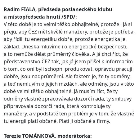
Radim FIALA, předseda poslaneckého klubu
a místopředseda hnutí /SPD/:
V této době je to velmi těžko obhajitelné, protože i já si
přeju, aby ČEZ měl skvělé manažery, protože je potřeba,
aby řídili tu energetiku dobře, protože energetika je
základ. Dneska mluvíme i o energetické bezpečnosti,
a to nemůže dělat průměrný člověka. A já chci říct, že
představenstvo ČEZ tak, jak já jsem přišel k informacím
o tom, co oni byli schopni produkovat, opravdu pracují
dobře, jsou nadprůměrní. Ale faktem je, že ty odměny,
a teď nemluvím o jejich mzdách, ale odměny, jsou v této
době velmi těžko obhajitelné. Já musím říct, že ty
odměny vlastně zpracovávala dozorčí rada, ty smlouvy
připravovala dozorčí rada, která kontroluje ty
manažery, a v podstatě ten problém je v tom, že vlastně
tu energii platí občané. Platí ji občané a firmy.
Terezie TOMÁNKOVÁ, moderátorka: