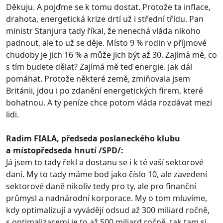
Děkuju. A pojďme se k tomu dostat. Protože ta inflace,
drahota, energetická krize drtí už i střední třídu. Pan
ministr Stanjura tady říkal, že nenechá vláda nikoho
padnout, ale to už se děje. Místo 9 % rodin v příjmové
chudoby je jich 16 % a může jich být až 30. Zajímá mě, co
s tím budete dělat? Zajímá mě teď energie. Jak dál
pomáhat. Protože některé země, zmiňovala jsem
Británii, jdou i po zdanění energetických firem, které
bohatnou. A ty peníze chce potom vláda rozdávat mezi
lidi.
Radim FIALA, předseda poslaneckého klubu
a místopředseda hnutí /SPD/:
Já jsem to tady řekl a dostanu se i k té vaší sektorové
dani. My to tady máme bod jako číslo 10, ale zavedení
sektorové daně nikoliv tedy pro ty, ale pro finanční
průmysl a nadnárodní korporace. My o tom mluvíme,
kdy optimalizují a vyvádějí odsud až 300 miliard ročně,
s optimalizacemi je to až 500 miliard ročně, tak tam si