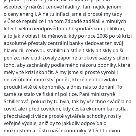
všeobecný nárůst cenové hladiny. Tam nejde jenom
o ceny energií. A na tu inflaci jsme si prostě my tady
v České republice i na tom Západě zadělali v minulých
letech velmi neodpovědnou hospodářskou politikou,
a to jak v oblasti té měnové, kdy po roce 2008 po té krizi
absolutně přestaly centrální banky sledovat ten svůj
hlavní cíl, cenovou stabilitu a stále tiskly a tiskly další
peníze, navíc udržovaly záporné úrokové sazby s cílem
toho, aby zachránily podle mého názoru podniky, které
měly v té krizi skončit. A my jsme si prostě vyrobili
neuvěřitelné množství peněz, které neodpovídalo
produktivitě té ekonomiky, a dnes nás to dohání. To
samé se stalo ve fiskální politice. Paní ministryně
Schillerová, pokud by tu byla, tak by všechno sváděla na
covid, ale i před covidem, kdy česká ekonomika rostla,
předcházející vláda prostě vytvářela schodky, rostly
veřejné výdaje, aniž by to jakkoliv odpovídalo
možnostem a růstu naší ekonomiky. V těchto dvou