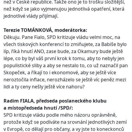
než v České republice. Takže ono je to trošku složitější,
než když se jako vyjmenujou jednotlivá opatření, která
jednotlivé vlády přijímají.
Terezie TOMÁNKOVÁ, moderátorka:
Děkuju. Pane Fialo, SPD kritizuje vládu velmi moc, na
všech tiskových konferencí to zmiňujete, za Babiše bylo
líp, říká hnutí ANO, zase bude, za Okamury bude ještě
lépe, co by byl váš první krok k tomu, aby to nebyly jen
populistické sliby a aby se nestalo to, co už naznačil pan
Skopeček, a říkají to i ekonomové, aby se ještě více
neroztočila inflace, nerozházelo se ještě víc peněz mezi
lidi a ty ceny nešly ještě více nahoru?
Radim FIALA, předseda poslaneckého klubu
a místopředseda hnutí /SPD/:
SPD kritizuje vládu podle mého názoru oprávněně,
protože když se podíváte na srovnání jednotlivých zemí
v Evropě, co dělají pro občany, a vy jste to koneckonců