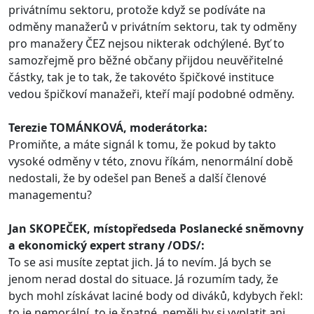
privátnímu sektoru, protože když se podíváte na
odměny manažerů v privátním sektoru, tak ty odměny
pro manažery ČEZ nejsou nikterak odchýlené. Byť to
samozřejmě pro běžné občany přijdou neuvěřitelné
částky, tak je to tak, že takovéto špičkové instituce
vedou špičkoví manažeři, kteří mají podobné odměny.
Terezie TOMÁNKOVÁ, moderátorka:
Promiňte, a máte signál k tomu, že pokud by takto
vysoké odměny v této, znovu říkám, nenormální době
nedostali, že by odešel pan Beneš a další členové
managementu?
Jan SKOPEČEK, místopředseda Poslanecké sněmovny
a ekonomický expert strany /ODS/:
To se asi musíte zeptat jich. Já to nevím. Já bych se
jenom nerad dostal do situace. Já rozumím tady, že
bych mohl získávat laciné body od diváků, kdybych řekl:
to je nemorální, to je špatné, neměli by si vyplatit ani