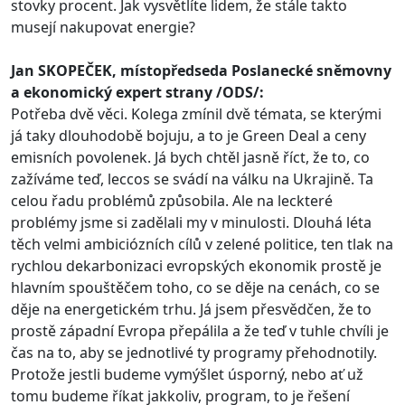
stovky procent. Jak vysvětlíte lidem, že stále takto
musejí nakupovat energie?
Jan SKOPEČEK, místopředseda Poslanecké sněmovny
a ekonomický expert strany /ODS/:
Potřeba dvě věci. Kolega zmínil dvě témata, se kterými
já taky dlouhodobě bojuju, a to je Green Deal a ceny
emisních povolenek. Já bych chtěl jasně říct, že to, co
zažíváme teď, leccos se svádí na válku na Ukrajině. Ta
celou řadu problémů způsobila. Ale na leckteré
problémy jsme si zadělali my v minulosti. Dlouhá léta
těch velmi ambiciózních cílů v zelené politice, ten tlak na
rychlou dekarbonizaci evropských ekonomik prostě je
hlavním spouštěčem toho, co se děje na cenách, co se
děje na energetickém trhu. Já jsem přesvědčen, že to
prostě západní Evropa přepálila a že teď v tuhle chvíli je
čas na to, aby se jednotlivé ty programy přehodnotily.
Protože jestli budeme vymýšlet úsporný, nebo ať už
tomu budeme říkat jakkoliv, program, to je řešení