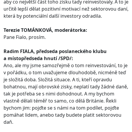
aby co největší část toho zisku tady reinvestovaly. A to je
určitě lepší dělat pozitivní motivací než sektorovou daní,
která by potenciální další investory odradila.
Terezie TOMÁNKOVÁ, moderátorka:
Pane Fialo, prosím.
Radim FIALA, předseda poslaneckého klubu
a místopředseda hnutí /SPD/:
Ano, ale my jsme samozřejmě o tom reinvestování, to je
v pořádku, o tom uvažujeme dlouhodobě, nicméně teď
je složitá doba. Složitá situace. A ti, kteří opravdu
bohatnou, mají obrovské zisky, neplatí tady žádné daně,
tak je potřeba se s nimi dohodnout. A my bychom
vlastně dělali téměř to samo, co dělá Británie. Řekli
bychom jim: pojďte se s námi na tom podílet, pojďte
pomáhat lidem, anebo tady budete platit sektorovou
daň.