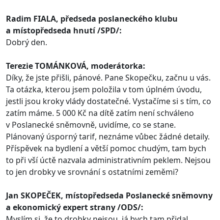
Radim FIALA, předseda poslaneckého klubu
a místopředseda hnutí /SPD/:
Dobrý den.
Terezie TOMÁNKOVÁ, moderátorka:
Díky, že jste přišli, pánové. Pane Skopečku, začnu u vás.
Ta otázka, kterou jsem položila v tom úplném úvodu,
jestli jsou kroky vlády dostatečné. Vystačíme si s tím, co
zatím máme. 5 000 Kč na dítě zatím není schváleno
v Poslanecké sněmovně, uvidíme, co se stane.
Plánovaný úsporný tarif, neznáme vůbec žádné detaily.
Příspěvek na bydlení a větší pomoc chudým, tam bych
to při vší úctě nazvala administrativním peklem. Nejsou
to jen drobky ve srovnání s ostatními zeměmi?
Jan SKOPEČEK, místopředseda Poslanecké sněmovny
a ekonomický expert strany /ODS/:
Myslím si, že to drobky nejsou, já bych tam přidal