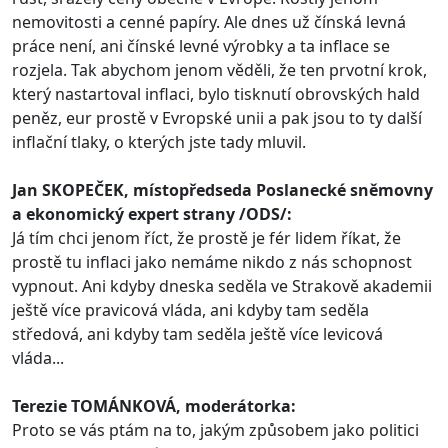
nemovitosti a cenné papíry. Ale dnes už čínská levná
práce není, ani čínské levné výrobky a ta inflace se
rozjela. Tak abychom jenom věděli, že ten prvotní krok,
který nastartoval inflaci, bylo tisknutí obrovských hald
peněz, eur prostě v Evropské unii a pak jsou to ty další
inflační tlaky, o kterých jste tady mluvil.
Jan SKOPEČEK, místopředseda Poslanecké sněmovny
a ekonomický expert strany /ODS/:
Já tím chci jenom říct, že prostě je fér lidem říkat, že
prostě tu inflaci jako nemáme nikdo z nás schopnost
vypnout. Ani kdyby dneska seděla ve Strakově akademii
ještě více pravicová vláda, ani kdyby tam seděla
středová, ani kdyby tam seděla ještě více levicová
vláda...
Terezie TOMÁNKOVÁ, moderátorka:
Proto se vás ptám na to, jakým způsobem jako politici