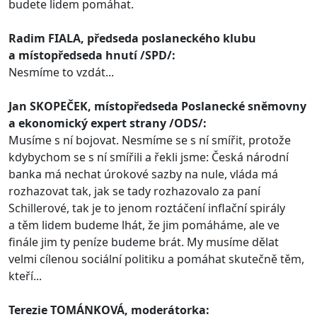
budete lidem pomáhat.
Radim FIALA, předseda poslaneckého klubu
a místopředseda hnutí /SPD/:
Nesmíme to vzdát...
Jan SKOPEČEK, místopředseda Poslanecké sněmovny
a ekonomický expert strany /ODS/:
Musíme s ní bojovat. Nesmíme se s ní smířit, protože
kdybychom se s ní smířili a řekli jsme: Česká národní
banka má nechat úrokové sazby na nule, vláda má
rozhazovat tak, jak se tady rozhazovalo za paní
Schillerové, tak je to jenom roztáčení inflační spirály
a těm lidem budeme lhát, že jim pomáháme, ale ve
finále jim ty peníze budeme brát. My musíme dělat
velmi cílenou sociální politiku a pomáhat skutečně těm,
kteří...
Terezie TOMÁNKOVÁ, moderátorka: