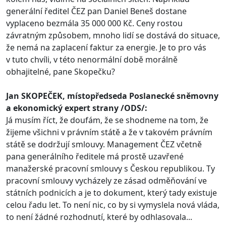
generální ředitel ČEZ pan Daniel Beneš dostane
vyplaceno bezmála 35 000 000 Kč. Ceny rostou
závratným způsobem, mnoho lidí se dostává do situace,
že nemá na zaplacení faktur za energie. Je to pro vás
v tuto chvíli, v této nenormální době morálně
obhajitelné, pane Skopečku?
Jan SKOPEČEK, místopředseda Poslanecké sněmovny
a ekonomický expert strany /ODS/:
Já musím říct, že doufám, že se shodneme na tom, že
žijeme všichni v právním státě a že v takovém právním
státě se dodržují smlouvy. Management ČEZ včetně
pana generálního ředitele má prostě uzavřené
manažerské pracovní smlouvy s Českou republikou. Ty
pracovní smlouvy vycházely ze zásad odměňování ve
státních podnicích a je to dokument, který tady existuje
celou řadu let. To není nic, co by si vymyslela nová vláda,
to není žádné rozhodnutí, které by odhlasovala...