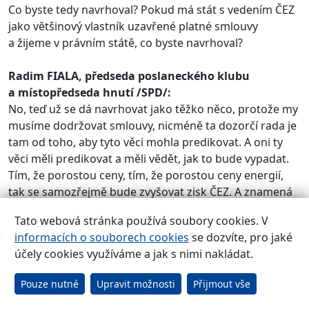
Co byste tedy navrhoval? Pokud má stát s vedením ČEZ
jako většinový vlastník uzavřené platné smlouvy
a žijeme v právním státě, co byste navrhoval?
Radim FIALA, předseda poslaneckého klubu
a místopředseda hnutí /SPD/:
No, teď už se dá navrhovat jako těžko něco, protože my
musíme dodržovat smlouvy, nicméně ta dozorčí rada je
tam od toho, aby tyto věci mohla predikovat. A oni ty
věci měli predikovat a měli vědět, jak to bude vypadat.
Tím, že porostou ceny, tím, že porostou ceny energií,
tak se samozřejmě bude zvyšovat zisk ČEZ. A znamená
to, že to budou platit čeští občané a české firmy. A na to
Tato webová stránka používá soubory cookies. V
měla ta dozorčí rada reagovat.
informacích o souborech cookies
se dozvíte, pro jaké
účely cookies využíváme a jak s nimi nakládat.
Jan SKOPEČEK, místopředseda Poslanecké sněmovny
a ekonomický expert strany /ODS/:
Pouze nutné
Upravit možnosti
Přijmout vše
Ještě je potřeba říci, že vlastně ty odměny, které si
budou vyplácet v tuto dobu, ještě nesouvisí s tím