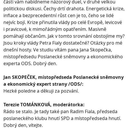
části vám nabídneme názorový duel, v druhé velkou
politickou diskusi. Čechy drtí drahota. Energetická krize,
inflace a bezprecedentní růst cen je to, čeho se lidé
nejvíc bojí. Krize přinutila vlády po celé Evropě, levicové
i pravicové, k mimořádným opatřením. Masivně
pomáhají občanům. Jak v tomto srovnání obstojíme my?
Jsou kroky vlády Petra Fialy dostatečné? Otázky pro mé
dnešní hosty. Ve studiu vítám pana Jana Skopečka,
místopředsedu Poslanecké sněmovny a ekonomického
experta ODS. Dobrý den.
Jan SKOPEČEK, místopředseda Poslanecké sněmovny
a ekonomický expert strany /ODS/:
Hezké poledne a děkuji za pozvání.
Terezie TOMÁNKOVÁ, moderátorka:
Rádo se stalo. Je tady také pan Radim Fiala, předseda
poslaneckého klubu hnutí SPD a místopředseda hnutí.
Dobrý den, vítejte.