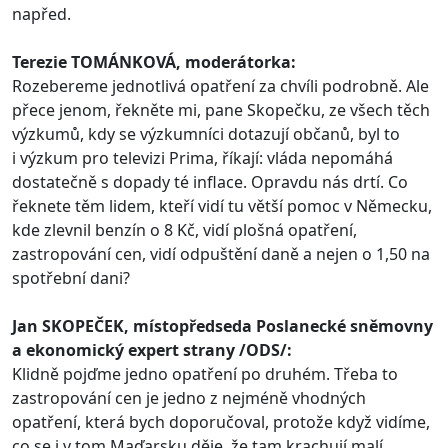
napřed.
Terezie TOMÁNKOVÁ, moderátorka:
Rozebereme jednotlivá opatření za chvíli podrobně. Ale
přece jenom, řekněte mi, pane Skopečku, ze všech těch
výzkumů, kdy se výzkumníci dotazují občanů, byl to
i výzkum pro televizi Prima, říkají: vláda nepomáhá
dostatečně s dopady té inflace. Opravdu nás drtí. Co
řeknete těm lidem, kteří vidí tu větší pomoc v Německu,
kde zlevnil benzín o 8 Kč, vidí plošná opatření,
zastropování cen, vidí odpuštění daně a nejen o 1,50 na
spotřební dani?
Jan SKOPEČEK, místopředseda Poslanecké sněmovny
a ekonomický expert strany /ODS/:
Klidně pojďme jedno opatření po druhém. Třeba to
zastropování cen je jedno z nejméně vhodných
opatření, která bych doporučoval, protože když vidíme,
co se i v tom Maďarsku děje, že tam krachují malí