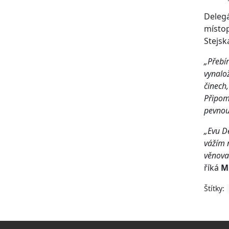
Delegá
místop
Stejsk
„Přebír
vynalo
činech,
Připom
pevnou
„Evu De
vážím 
věnovat
říká
Mi
Štítky: