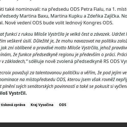
ti také nominovali: na předsedu ODS Petra Fialu, na 1. mí
ředsedy Martina Baxu, Martina Kupku a Zdeňka Zajíčka. N
al. Nové vedení ODS bude volit lednový Kongres ODS.
at funkci z rukou Miloše Vystrčila je velká čest a závazek. Udrže
žím veškeré úsilí. Důležité je, že mohu navazovat na politiku za
 jak zní oblíbené a pravdivé motto Miloše Vystrčila, jehož pravd
ínám, že funkce předsedkyně regionu je především o práci. Práci 
 v základech,“
sděluje nově zvolená předsedkyně RS ODS Vy
croix považuji za talentovanou političku a věřím, že pod jejím v
nominace na místopředsedu ODS, kterou jsem však rovněž nepřija
 plnění svých senátorských povinností a také se pokusit si vyčlen
loš Vystrčil.
tisková zpráva
Kraj Vysočina
ODS