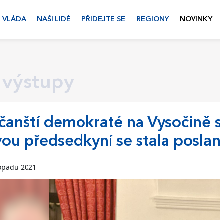
 VLÁDA
NAŠI LIDÉ
PŘIDEJTE SE
REGIONY
NOVINKY
 výstupy
anští demokraté na Vysočině si
ou předsedkyní se stala posla
topadu 2021