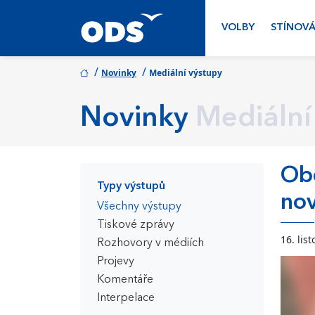
VOLBY
STÍNOVÁ
/
/
Novinky
Mediální výstupy
Novinky
Mediální
Obč
Typy výstupů
nov
Všechny výstupy
Tiskové zprávy
16. lis
Rozhovory v médiích
Projevy
Komentáře
Interpelace