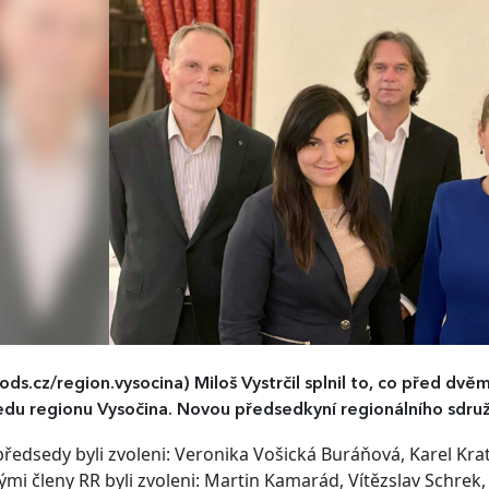
ds.cz/region.vysocina)
Miloš Vystrčil splnil to, co před dvě
du regionu Vysočina. Novou předsedkyní regionálního sdruž
ředsedy byli zvoleni: Veronika Vošická Buráňová, Karel Krat
mi členy RR byli zvoleni: Martin Kamarád, Vítězslav Schrek, 