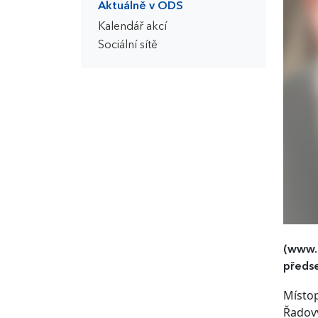
Aktuálně v ODS
Kalendář akcí
Sociální sítě
(www.o
předse
Místop
Řadový