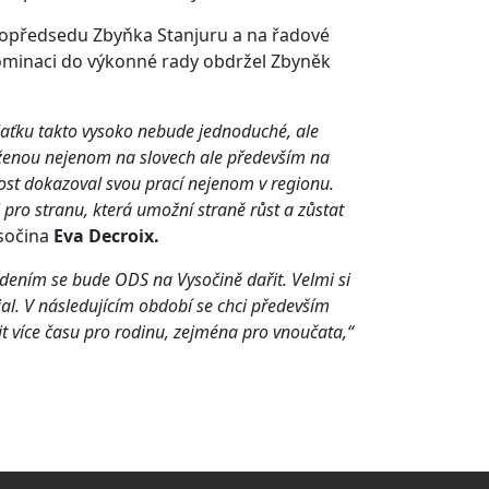
stopředsedu Zbyňka Stanjuru a na řadové
ominaci do výkonné rady obdržel Zbyněk
t laťku takto vysoko nebude jednoduché, ale
loženou nejenom na slovech ale především na
ivost dokazoval svou prací nejenom v regionu.
pro stranu, která umožní straně růst a zůstat
sočina
Eva Decroix.
edením se bude ODS na Vysočině dařit. Velmi si
l. V následujícím období se chci především
it více času pro rodinu, zejména pro vnoučata,“