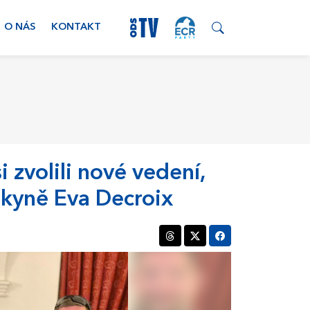
O NÁS
KONTAKT
 zvolili nové vedení,
nkyně Eva Decroix