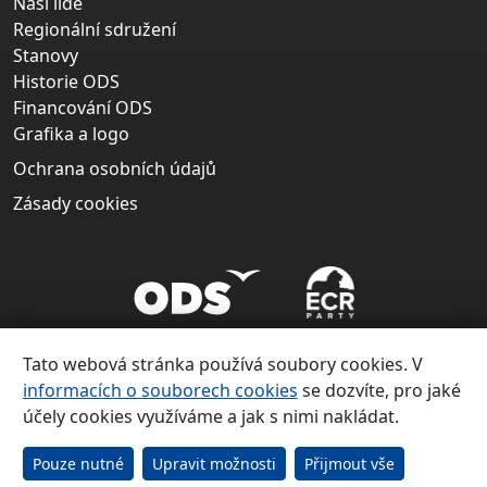
Naši lidé
Regionální sdružení
Stanovy
Historie ODS
Financování ODS
Grafika a logo
Ochrana osobních údajů
Zásady cookies
Tato webová stránka používá soubory cookies. V
informacích o souborech cookies
se dozvíte, pro jaké
účely cookies využíváme a jak s nimi nakládat.
Copyright ©
Občanská demokratická strana 1991 – 2026
Pouze nutné
Upravit možnosti
Přijmout vše