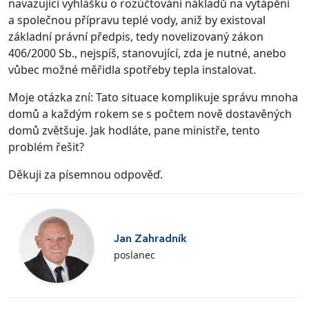
navazující vyhlášku o rozúčtování nákladů na vytápění
a společnou přípravu teplé vody, aniž by existoval
základní právní předpis, tedy novelizovaný zákon
406/2000 Sb., nejspíš, stanovující, zda je nutné, anebo
vůbec možné měřidla spotřeby tepla instalovat.
Moje otázka zní: Tato situace komplikuje správu mnoha
domů a každým rokem se s počtem nově dostavěných
domů zvětšuje. Jak hodláte, pane ministře, tento
problém řešit?
Děkuji za písemnou odpověď.
Jan Zahradník
poslanec