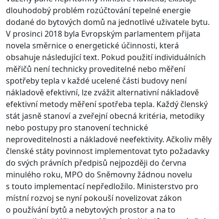
dlouhodobý problém rozúčtování tepelné energie
dodané do bytových domů na jednotlivé uživatele bytu.
V prosinci 2018 byla Evropským parlamentem přijata
novela směrnice o energetické účinnosti, která
obsahuje následující text. Pokud použití individuálních
měřičů není technicky proveditelné nebo měření
spotřeby tepla v každé ucelené části budovy není
nákladově efektivní, lze zvážit alternativní nákladově
efektivní metody měření spotřeba tepla. Každý členský
stát jasně stanoví a zveřejní obecná kritéria, metodiky
nebo postupy pro stanovení technické
neproveditelnosti a nákladové neefektivity. Ačkoliv měly
členské státy povinnost implementovat tyto požadavky
do svých právních předpisů nejpozději do června
minulého roku, MPO do Sněmovny žádnou novelu
s touto implementací nepředložilo. Ministerstvo pro
místní rozvoj se nyní pokouší novelizovat zákon
o používání bytů a nebytových prostor a na to