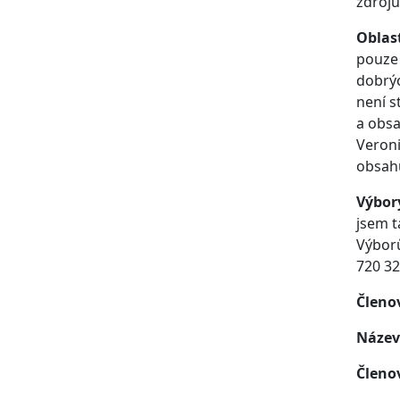
zdrojů
Oblast
pouze 
dobrýc
není s
a obsa
Veroni
obsahu
Výbor
jsem t
Výborů
720 32
Členo
Název
Členo