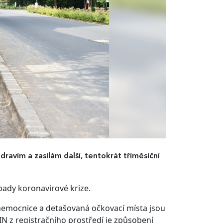
ravím a zasílám další, tentokrát tříměsíční
pady koronavirové krize.
 nemocnice a detašovaná očkovací místa jsou
N z registračního prostředí je způsobení