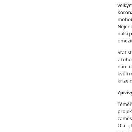
velkým
korona
mohou 
Nejeno
další 
omezit
Statis
z toho
nám do
kvůli 
krize 
Zprávy
Téměř 
projek
zaměs
O a L,