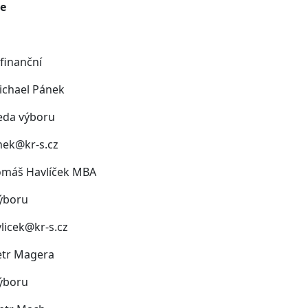
e
finanční
ichael Pánek
eda výboru
nek@kr-s.cz
Tomáš Havlíček MBA
výboru
licek@kr-s.cz
etr Magera
výboru