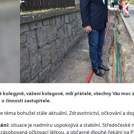
 kolegyně, vážení kolegové, milí přátelé, všechny Vás moc zd
 o činnosti zastupitele.
e téma bohužel stále aktuální. Zdravotnictví, očkování a do
ání:
situace je nadmíru uspokojivá a stabilní. Středočeské
zásobovaná očkovací látkou, a občasné dlouhé čekání na PI