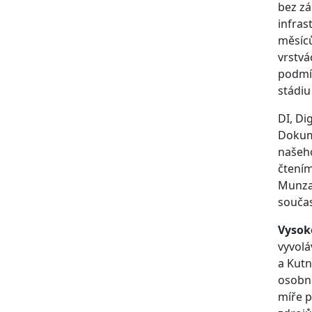
bez zá
infras
měsíců
vrstvá
podmín
stádiu
DI, Di
Dokume
našeho
čtením
Munzar
souča
Vysok
vyvolá
a Kutn
osobně
míře p