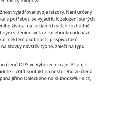
technicky mitigovat.
žnost vyjadřovat svoje názory. Není určený
a s potřebou se vyjádřit. K založení starých
ho života: na sociálních sítích rozhodně
odobným viděním světa z Facebooku odchází
li některé osobnosti, přispívá také
 na stovky návštěv týdně, záleží na typu
u členů ODS ve Výborech kraje. Připojil
udete-li chtít kontakt na některého ze členů
pana Jiřího Daleckého na klubods@kr-s.cz,