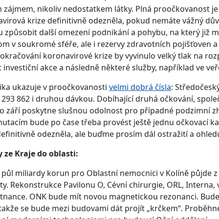
 zájmem, nikoliv nedostatkem látky. Plná proočkovanost je 
virová krize definitivně odezněla, pokud nemáte vážný dů
způsobit další omezení podnikání a pohybu, na který již 
m v soukromé sféře, ale i rezervy zdravotních pojišťoven a
pokračování koronavirové krize by vyvinulo velký tlak na roz
 investiční akce a následně některé služby, například ve ve
tika ukazuje v proočkovanosti
velmi dobrá čísla
: Středočesk
 293 862 i druhou dávkou. Dobíhající druhá očkování, spol
 září poskytne slušnou odolnost pro případné podzimní z
mutacím bude po čase třeba provést ještě jednu očkovací k
definitivně odezněla, ale buďme prosím dál ostražití a ohled
 ze Kraje do oblasti:
půl miliardy korun pro Oblastní nemocnici v Kolíně půjde z
ty. Rekonstrukce Pavilonu O, Cévní chirurgie, ORL, Interna,
tnance. ONK bude mít novou magnetickou rezonanci. Bude
 takže se bude mezi budovami dát projít „krčkem“. Proběhn