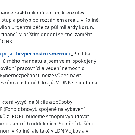
ance za 40 milionů korun, které uleví
stup a pohyb po rozsáhlém areálu v Kolíně.
ilon urgentní péče za půl miliardy korun.
inancí. V příštím období se chci zaměřit
í ONK.
 přijali
bezpečnostní směrnici
„Politika
cílů mého mandátu a jsem velmi spokojený
povědní pracovníci a vedení nemocnic
 kyberbezpečnosti nelze vůbec bavit.
eském a ostatních krajů. V ONK se budu na
která vytyčí další cíle a způsoby
F (Fond obnovy), spojené na vybavení
edků z IROPu budeme schopní vybudovat
ambulantních odděleních. Splnění dalšího
nom v Kolíně, ale také v LDN Vojkov a v