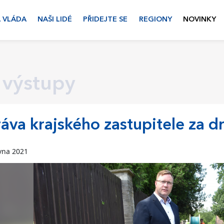
 VLÁDA
NAŠI LIDÉ
PŘIDEJTE SE
REGIONY
NOVINKY
 výstupy
áva krajského zastupitele za d
vna 2021