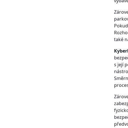
vybave
Zárove
parkov
Pokud 
Rozhod
také n
Kyber
bezpeč
s její
nástro
Směrni
proces
Zárove
zabezp
fyzic
bezpeč
předvo