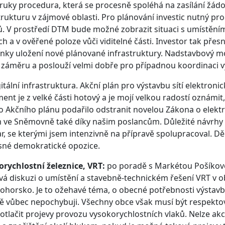
ruky procedura, která se procesně spoléhá na zasílání žád
trukturu v zájmové oblasti. Pro plánování investic nutný pr
. V prostředí DTM bude možné zobrazit situaci s umístěním
ch a v ověřené poloze vůči viditelné části. Investor tak pře
ky uložení nové plánované infrastruktury. Nadstavbový mo
 záměru a poslouží velmi dobře pro případnou koordinaci v
gitální infrastruktura. Akční plán pro výstavbu sítí elektro
nt je z velké části hotový a je mojí velkou radostí oznámit,
 Akčního plánu podařilo odstranit novelou Zákona o elektr
 ve Sněmovně také díky našim poslancům. Důležité návrhy 
, se kterými jsem intenzivně na přípravě spolupracoval. D
sné demokratické opozice.
orychlostní železnice, VRT:
po poradě s Markétou Pošíkovo
vá diskuzi o umístění a stavebně-technickém řešení VRT v o
ohorsko. Je to ožehavé téma, o obecné potřebnosti výstavb
 vůbec nepochybuji. Všechny obce však musí být respektov
otlačit projevy provozu vysokorychlostních vlaků. Nelze ak