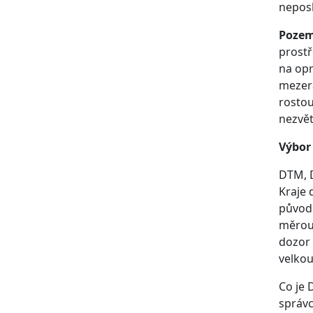
neposl
Pozem
prostř
na opr
mezera
rostou
nezvět
Výbor 
DTM, D
Kraje 
původn
měrou 
dozor 
velko
Co je 
správc