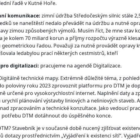
ední řadě v Kutné Hoře.
ní komunikace:
zimní údržba Středočeským silnic stále 2,5
edků se naneštěstí nedalo převádět na údržbu a nutné opra
avy zimou způsobených výmolů. Musím říct, že mne stav kom
 je kolem 70 miliard korun a příjmy rozpočtu výrazně klesaj
 geometrickou řadou. Považuji za nutné provádět opravy kva
šovala ledabylou prací některých cestmistrů, kteří
pro digitalizaci:
pracujeme na agendě Digitalizace.
igitálně technické mapy. Extrémně důležité téma, z pohledu
do poloviny roku 2023 zprovoznit platformu pro DTM je dop
ě určené pro vysokorychlostní internet. Naplnění daty a z
urychlí plánování výstavby liniových a neliniových staveb.
nad zpracováním a technické konzultace. Jako vedoucí prac
u potřebu DTM dotáhnout do úspěšného konce.
DTM? Stavebník je v současné době nucený zjišťovat existenc
ů dotazy prostřednictvím „Vyjádření k existenci sítí“. Vyjad