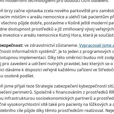
ní moderními technologiemi pro budoucí Oční oddělení.
ň brzy začne výstavba zcela nového parkoviště pro zaměstn
acím místům v areálu nemocnice a ulehčí tak pacientům pří
všechno půjde dobře, postavíme v Kolíně ještě moderní pav
ne dostupnost prostředků a již zmiňovaný vývoj veřejných f
a investice v areálu nemocnice Kutný Hora, která je součást
bezpečnost:
ve zdravotnictví zůstaneme.
Vypracovali jsme a
nosti informačních systémů“. Je to jeden z programových 
 postupnou implementací. Díky této směrnici budou mít zod
j pro zavedení a udržení nutných pravidel, bez kterých se o
ci dáváme k dispozici veřejně každému zařízení ve Středoč
u osobně podílet.
ň jsme přijali teze Strategie zabezpečení kybezpečnosti sítí, 
ečení perimetrů. Společně s financováním z prostředků RR
kou infrastrukturou socioekonomických partnerů a prostř
né vysokorychlostní sítě také pro pacienty na lůžkových a 
lebního cíle půjde díky těmto prostředkům realizovat. Neje