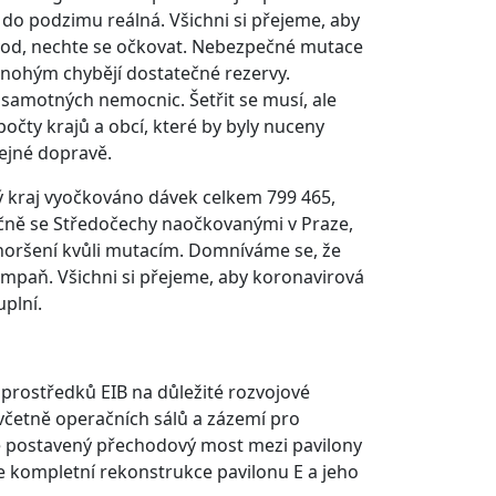
do podzimu reálná. Všichni si přejeme, aby
vod, nechte se očkovat. Nebezpečné mutace
mnohým chybějí dostatečné rezervy.
 samotných nemocnic. Šetřit se musí, ale
počty krajů a obcí, které by byly nuceny
řejné dopravě.
ý kraj vyočkováno dávek celkem 799 465,
ečně se Středočechy naočkovanými v Praze,
horšení kvůli mutacím. Domníváme se, že
ampaň. Všichni si přejeme, aby koronavirová
uplní.
 prostředků EIB na důležité rozvojové
 včetně operačních sálů a zázemí pro
 postavený přechodový most mezi pavilony
e kompletní rekonstrukce pavilonu E a jeho