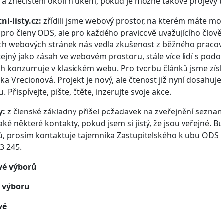
 a znečištění okolí hlukem, pokud je možné takové projevy 
ni-listy.cz:
zřídili jsme webový prostor, na kterém máte mo
pro členy ODS, ale pro každého pravicově uvažujícího člověk
h webových stránek nás vedla zkušenost z běžného pracovní
tejný jako zásah ve webovém prostoru, stále více lidí s p
h konzumuje v klasickém webu. Pro tvorbu článků jsme získa
ka Vrecionová. Projekt je nový, ale čtenost již nyní dosahuje
. Přispívejte, pište, čtěte, inzerujte svoje akce.
y:
z členské základny přišel požadavek na zveřejnění seznam
aké některé kontakty, pokud jsem si jistý, že jsou veřejné. B
, prosím kontaktuje tajemníka Zastupitelského klubu ODS 
3 245.
vé výborů
 výboru
vé