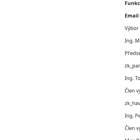
Funkc
Email
Výbor 
Ing. M
Předs
zk_pa
Ing. 
Člen 
zk_hav
Ing. P
Člen 