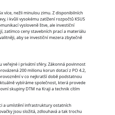
x více, nežli minulou zimu. Z disponibilních
vy, i kvůli vysokému zatížení rozpočtů KSUS
unikací vysloveně štve, ale investiční
í, zatímco ceny stavebních prací a materiálu
litněji, aby se investiční mezera zbytečně
 veřejné i privátní sféry. Zákonná povinnost
rovázená 200 milionu korun dotací z PO 4.2,
provoznění v co nejkratší době podstatnou
 Aktuálně vybíráme společnost, která provede
ovní skupiny DTM na Kraji a technik cítím
i a umístění infrastruktury ostatních
řovačky jsou složitá, zdlouhavá a tak trochu