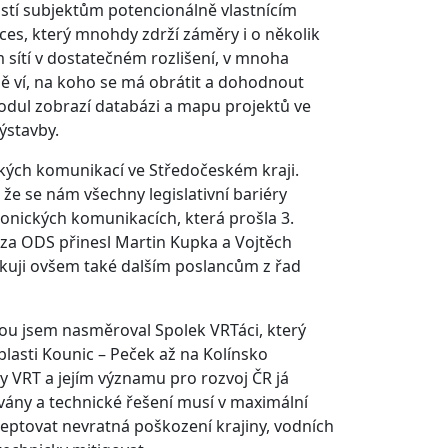
ostí subjektům potencionálně vlastnícím
oces, který mnohdy zdrží záměry i o několik
 sítí v dostatečném rozlišení, v mnoha
sně ví, na koho se má obrátit a dohodnout
dul zobrazí databázi a mapu projektů ve
ýstavby.
nických komunikací ve Středočeském kraji.
 že se nám všechny legislativní bariéry
onických komunikacích, která prošla 3.
za ODS přinesl Martin Kupka a Vojtěch
ěkuji ovšem také dalším poslancům z řad
u jsem nasměroval Spolek VRTáci, který
blasti Kounic – Peček až na Kolínsko
y VRT a jejím významu pro rozvoj ČR já
ány a technické řešení musí v maximální
ceptovat nevratná poškození krajiny, vodních