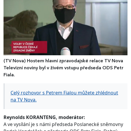
(TV Nova)
Hostem hlavní zpravodajské relace TV Nova
Televizní noviny byl v živém vstupu předseda ODS Petr
Fiala.
Celý rozhovor s Petrem Fialou můžete zhlédnout
na TV Nova.
Reynolds KORANTENG, moderátor:
A ve vysílání je s námi předseda Poslanecké sněmovny