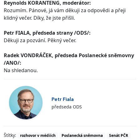
Reynolds KORANTENG, moderátor:
Rozumím. Pánové, já vám děkuji za odpovědi a přeji
klidný večer. Díky, že jste přišli.
Petr FIALA, předseda strany /ODS/:
Děkuji za pozvání. Pěkný večer.
Radek VONDRÁČEK, předseda Poslanecké sněmovny
/ANO/:
Na shledanou.
Petr Fiala
předseda ODS
Štítky:
rozhovor v médiích
Poslanecká sněmovna
Senát PČR