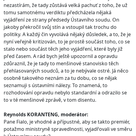
nezastírám, že tady zůstává velká pachuť z toho, že už
tomu samotnému verdiktu předcházela nějaká
vyjádření ze strany předsedy Ústavního soudu. On
jakoby překročil svůj stín a vstoupil tak trochu do
politiky. A každý čin vyvolává nějaký důsledek, a to, že je
nyní veřejně kritizován, to je prostě součást toho, co se
stalo nebo součást těch jeho vyjádření, které byly již
před časem. A rád bych ještě upozornil a opravdu
zdůraznil, že je tady to menšinové stanovisko těch
přehlasovaných soudců, a to je nebývale ostré. Já něco
osobně takového neznám za tu dobu, co se nějak
seznamuji s ústavními nálezy. To znamená, to
rozhodování opravdu nebylo standardní a odrazilo se
to v té menšinové zprávě, v tom disentu.
Reynolds KORANTENG, moderátor:
Pane Fialo, je vhodné a přípustné, aby se takto premiér,
potažmo ministryně spravedlnosti, vyjadřovali ve směru