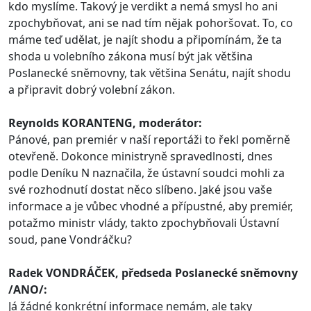
kdo myslíme. Takový je verdikt a nemá smysl ho ani
zpochybňovat, ani se nad tím nějak pohoršovat. To, co
máme teď udělat, je najít shodu a připomínám, že ta
shoda u volebního zákona musí být jak většina
Poslanecké sněmovny, tak většina Senátu, najít shodu
a připravit dobrý volební zákon.
Reynolds KORANTENG, moderátor:
Pánové, pan premiér v naší reportáži to řekl poměrně
otevřeně. Dokonce ministryně spravedlnosti, dnes
podle Deníku N naznačila, že ústavní soudci mohli za
své rozhodnutí dostat něco slíbeno. Jaké jsou vaše
informace a je vůbec vhodné a přípustné, aby premiér,
potažmo ministr vlády, takto zpochybňovali Ústavní
soud, pane Vondráčku?
Radek VONDRÁČEK, předseda Poslanecké sněmovny
/ANO/:
Já žádné konkrétní informace nemám, ale taky