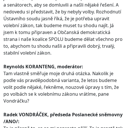
a senátorech, aby se domluvili a našli nějaké řešení. A
nedovedu si představit, že by nebyly volby. Rozhodnutí
Ústavního soudu jasně říká, že je potřeba upravit
volební zákon, tak budeme muset tu shodu najít. Já
jsem k tomu připraven a Občanská demokratická
strana i naše koalice SPOLU budeme dělat všechno pro
to, abychom tu shodu našli a připravili dobrý, trvalý,
stabilní volební zákon.
Reynolds KORANTENG, moderátor:
Tam vlastně směřuje moje druhá otázka. Nakolik je
podle vás pravděpodobná varianta, že letos budeme
volit podle nějaké, řekněme, nouzové úpravy s tím, že
po volbách se k volebnímu zákonu vrátíme, pane
Vondráčku?
Radek VONDRÁČEK, předseda Poslanecké sněmovny
/ANO/: