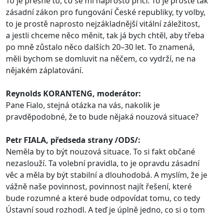
To je přesně to, co se mi naprosto příčí. To je prostě tak
zásadní zákon pro fungování České republiky, ty volby,
to je prostě naprosto nejzákladnější vitální záležitost,
a jestli chceme něco měnit, tak já bych chtěl, aby třeba
po mně zůstalo něco dalších 20–30 let. To znamená,
měli bychom se domluvit na něčem, co vydrží, ne na
nějakém záplatování.
Reynolds KORANTENG, moderátor:
Pane Fialo, stejná otázka na vás, nakolik je
pravděpodobné, že to bude nějaká nouzová situace?
Petr FIALA, předseda strany /ODS/:
Neměla by to být nouzová situace. To si fakt občané
nezaslouží. Ta volební pravidla, to je opravdu zásadní
věc a měla by být stabilní a dlouhodobá. A myslím, že je
vážně naše povinnost, povinnost najít řešení, které
bude rozumné a které bude odpovídat tomu, co tedy
Ústavní soud rozhodl. A teď je úplně jedno, co si o tom