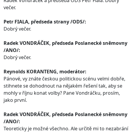
Radek Vondráček a předseda ODS Petr Fiala. Dobrý
večer.
Petr FIALA, předseda strany /ODS/:
Dobrý večer.
Radek VONDRÁČEK, předseda Poslanecké sněmovny
/ANO/:
Dobrý večer.
Reynolds KORANTENG, moderátor:
Pánové, vy znáte českou politickou scénu velmi dobře,
stihnete se dohodnout na nějakém řešení tak, aby se
mohly v říjnu konat volby? Pane Vondráčku, prosím,
jako první.
Radek VONDRÁČEK, předseda Poslanecké sněmovny
/ANO/:
Teoreticky je možné všechno. Ale určitě mi to nezabrání