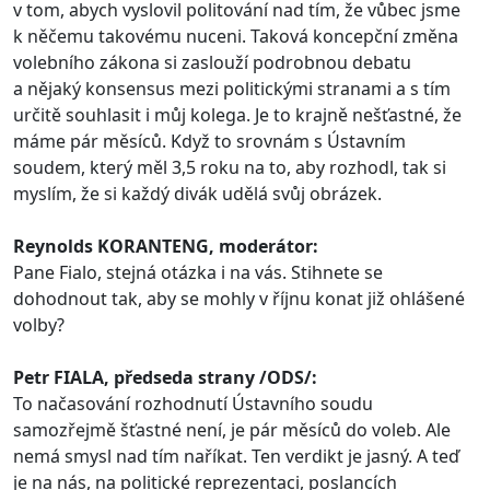
v tom, abych vyslovil politování nad tím, že vůbec jsme
k něčemu takovému nuceni. Taková koncepční změna
volebního zákona si zaslouží podrobnou debatu
a nějaký konsensus mezi politickými stranami a s tím
určitě souhlasit i můj kolega. Je to krajně nešťastné, že
máme pár měsíců. Když to srovnám s Ústavním
soudem, který měl 3,5 roku na to, aby rozhodl, tak si
myslím, že si každý divák udělá svůj obrázek.
Reynolds KORANTENG, moderátor:
Pane Fialo, stejná otázka i na vás. Stihnete se
dohodnout tak, aby se mohly v říjnu konat již ohlášené
volby?
Petr FIALA, předseda strany /ODS/:
To načasování rozhodnutí Ústavního soudu
samozřejmě šťastné není, je pár měsíců do voleb. Ale
nemá smysl nad tím naříkat. Ten verdikt je jasný. A teď
je na nás, na politické reprezentaci, poslancích