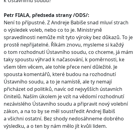
k Ústavnímu soudu?
Petr FIALA, předseda strany /ODS/:
Není to přípustné. Z Andreje Babiše snad mluví strach
o výsledek voleb, nebo co to je. Ministryně
spravedlnosti nemůže mít tyto výroky bez důkazů. To je
prostě nepřijatelné. Říkám znovu, mysleme si každý
o tom rozhodnutí Ústavního soudu, co chceme, já mám
taky spoustu výhrad k načasování, k poměrnosti, ke
všem těm věcem, ale tohle přece není důležité. Je
spousta komentářů, které budou na rozhodnutí
Ústavního soudu, a to je namístě, ale ty nemají
přicházet od politiků, navíc od nejvyšších ústavních
činitelů. Naším úkolem je vzít na vědomí rozhodnutí
nezávislého Ústavního soudu a připravit nový volební
zákon, a na to by se měl soustředit Andrej Babiš
a všichni ostatní. Bez shody nedosáhneme dobrého
výsledku, a o ten by nám mělo jít kvůli lidem.