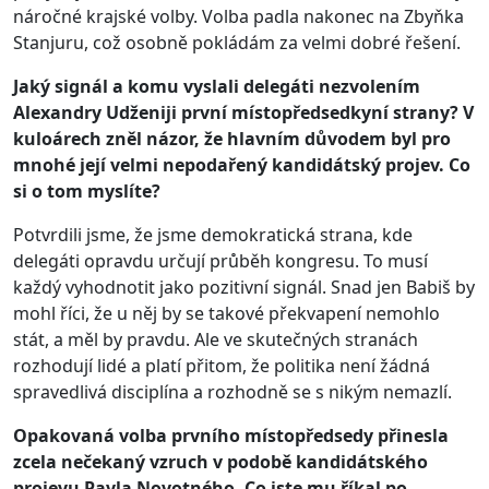
náročné krajské volby. Volba padla nakonec na Zbyňka
Stanjuru, což osobně pokládám za velmi dobré řešení.
Jaký signál a komu vyslali delegáti nezvolením
Alexandry Udženiji první místopředsedkyní strany? V
kuloárech zněl názor, že hlavním důvodem byl pro
mnohé její velmi nepodařený kandidátský projev. Co
si o tom myslíte?
Potvrdili jsme, že jsme demokratická strana, kde
delegáti opravdu určují průběh kongresu. To musí
každý vyhodnotit jako pozitivní signál. Snad jen Babiš by
mohl říci, že u něj by se takové překvapení nemohlo
stát, a měl by pravdu. Ale ve skutečných stranách
rozhodují lidé a platí přitom, že politika není žádná
spravedlivá disciplína a rozhodně se s nikým nemazlí.
Opakovaná volba prvního místopředsedy přinesla
zcela nečekaný vzruch v podobě kandidátského
projevu Pavla Novotného. Co jste mu říkal po