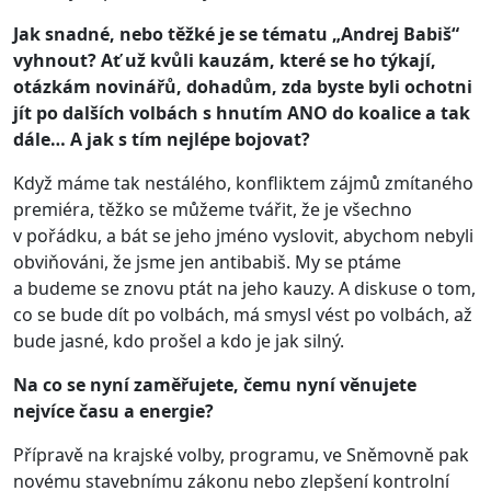
Jak snadné, nebo těžké je se tématu „Andrej Babiš“
vyhnout? Ať už kvůli kauzám, které se ho týkají,
otázkám novinářů, dohadům, zda byste byli ochotni
jít po dalších volbách s hnutím ANO do koalice a tak
dále… A jak s tím nejlépe bojovat?
Když máme tak nestálého, konfliktem zájmů zmítaného
premiéra, těžko se můžeme tvářit, že je všechno
v pořádku, a bát se jeho jméno vyslovit, abychom nebyli
obviňováni, že jsme jen antibabiš. My se ptáme
a budeme se znovu ptát na jeho kauzy. A diskuse o tom,
co se bude dít po volbách, má smysl vést po volbách, až
bude jasné, kdo prošel a kdo je jak silný.
Na co se nyní zaměřujete, čemu nyní věnujete
nejvíce času a energie?
Přípravě na krajské volby, programu, ve Sněmovně pak
novému stavebnímu zákonu nebo zlepšení kontrolní