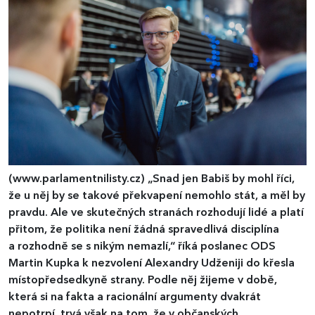
(www.parlamentnilisty.cz)
„Snad jen Babiš by mohl říci,
že u něj by se takové překvapení nemohlo stát, a měl by
pravdu. Ale ve skutečných stranách rozhodují lidé a platí
přitom, že politika není žádná spravedlivá disciplína
a rozhodně se s nikým nemazlí,“ říká poslanec ODS
Martin Kupka k nezvolení Alexandry Udženiji do křesla
místopředsedkyně strany. Podle něj žijeme v době,
která si na fakta a racionální argumenty dvakrát
nepotrpí, trvá však na tom, že v občanských