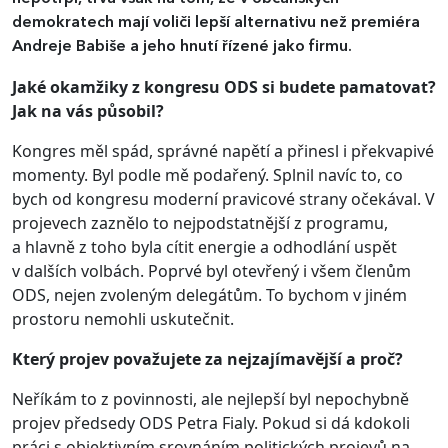
demokratech mají voliči lepší alternativu než premiéra
Andreje Babiše a jeho hnutí řízené jako firmu.
Jaké okamžiky z kongresu ODS si budete pamatovat?
Jak na vás působil?
Kongres měl spád, správné napětí a přinesl i překvapivé
momenty. Byl podle mě podařený. Splnil navíc to, co
bych od kongresu moderní pravicové strany očekával. V
projevech zaznělo to nejpodstatnější z programu,
a hlavně z toho byla cítit energie a odhodlání uspět
v dalších volbách. Poprvé byl otevřený i všem členům
ODS, nejen zvoleným delegátům. To bychom v jiném
prostoru nemohli uskutečnit.
Který projev považujete za nejzajímavější a proč?
Neříkám to z povinnosti, ale nejlepší byl nepochybně
projev předsedy ODS Petra Fialy. Pokud si dá kdokoli
práci s objektivním srovnáním politických projevů na