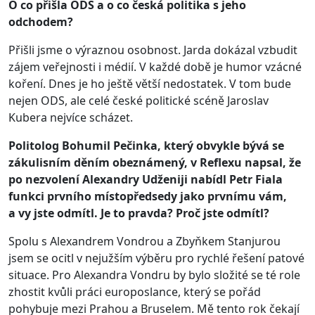
O co přišla ODS a o co česká politika s jeho
odchodem?
Přišli jsme o výraznou osobnost. Jarda dokázal vzbudit
zájem veřejnosti i médií. V každé době je humor vzácné
koření. Dnes je ho ještě větší nedostatek. V tom bude
nejen ODS, ale celé české politické scéně Jaroslav
Kubera nejvíce scházet.
Politolog Bohumil Pečinka, který obvykle bývá se
zákulisním děním obeznámený, v Reflexu napsal, že
po nezvolení Alexandry Udženiji nabídl Petr Fiala
funkci prvního místopředsedy jako prvnímu vám,
a vy jste odmítl. Je to pravda? Proč jste odmítl?
Spolu s Alexandrem Vondrou a Zbyňkem Stanjurou
jsem se ocitl v nejužším výběru pro rychlé řešení patové
situace. Pro Alexandra Vondru by bylo složité se té role
zhostit kvůli práci europoslance, který se pořád
pohybuje mezi Prahou a Bruselem. Mě tento rok čekají