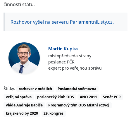
činnosti státu.
Rozhovor vyšel na serveru ParlamentníListy.cz.
Martin Kupka
místopředseda strany
poslanec PČR
expert pro veřejnou správu
Štítky:
rozhovor v médiích
Poslanecká sněmovna
veřejná správa
poslanecký klub ODS
ANO 2011
Senát PČR
vláda Andreje Babiše
Programový tým ODS Místní rozvoj
krajské volby 2020
29. kongres