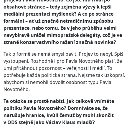
obsahové stránce – tedy zejména výzvy k lepší
mediální prezentaci myšlenek? A co po stránce
formální – ať už značně netradičnímu způsobu
prezentace, nebo tomu, že v jeho průběhu velmi
nevybíravě urážel mimopražské delegáty, což je ve
straně konzervativního ražení značná novinka?
Tak o formě se nemá smysl bavit. Projev to nebyl. Spíš
vystoupení. Rozhodně i pro Pavla Novotného platí, že
umí přitáhnout pozornost – veřejnosti i médií. To
potřebuje každá politická strana. Nejsme tak úzkoprsí,
abychom si nemohli dovolit osobnost typu Pavla
Novotného.
Ta otázka se prostě nabízí. Jak celkově vnímáte
politiku Pavla Novotného? Domníváte se, že
narušuje hranice, kvůli čemuž by mohl skončit
v ODS stejně jako Václav Klaus mladší?