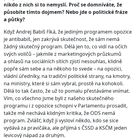
nikdo z nich si to nemyslí. Proč se domníváte, že
působíte tímto dojmem? Nebo jde o politické fráze
a půtky?
Když Andrej Babiš říká, že jediným programem opozice
je antibabiš, jen zakrývá skutečnost, že sám nemá
žádný skutečný program. Dělá jen to, co vidí na očích
svých voličů – jakmile z marketingových průzkumů
a ohlasů na sociálních sítích zjistí nesouhlas, klidně
popře sám sebe a na někoho to svede – na opozici,
vládní úředníky, na tradiční politické strany, na kmotry,
na ministry, které si sám vybral, prostě na kohokoli.
Dělá to tak často, že už to pomalu přestáváme vnímat.
Vím, co všechno jsme byli z našeho skutečného
programu i z opozice schopni v Parlamentu prosadit,
takže mě nechává klidným kritika, že ODS nemá
program. Zvlášť, když ji vysloví někdo, kdo se sice
vydává za pravičáka, ale přijímá s ČSSD a KSČM jeden
levicový nápad za druhým.