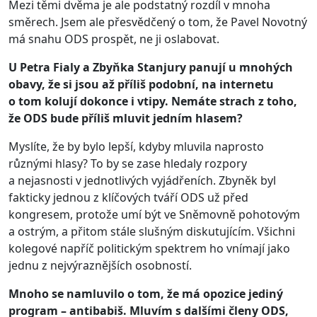
Mezi těmi dvěma je ale podstatný rozdíl v mnoha
směrech. Jsem ale přesvědčený o tom, že Pavel Novotný
má snahu ODS prospět, ne ji oslabovat.
U Petra Fialy a Zbyňka Stanjury panují u mnohých
obavy, že si jsou až příliš podobní, na internetu
o tom kolují dokonce i vtipy. Nemáte strach z toho,
že ODS bude příliš mluvit jedním hlasem?
Myslíte, že by bylo lepší, kdyby mluvila naprosto
různými hlasy? To by se zase hledaly rozpory
a nejasnosti v jednotlivých vyjádřeních. Zbyněk byl
fakticky jednou z klíčových tváří ODS už před
kongresem, protože umí být ve Sněmovně pohotovým
a ostrým, a přitom stále slušným diskutujícím. Všichni
kolegové napříč politickým spektrem ho vnímají jako
jednu z nejvýraznějších osobností.
Mnoho se namluvilo o tom, že má opozice jediný
program – antibabiš. Mluvím s dalšími členy ODS,