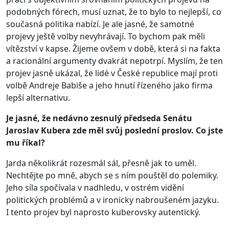
podobných fórech, musí uznat, že to bylo to nejlepší, co
současná politika nabízí. Je ale jasné, že samotné
projevy ještě volby nevyhrávají. To bychom pak měli
vítězství v kapse. Žijeme ovšem v době, která si na fakta
a racionální argumenty dvakrát nepotrpí. Myslím, že ten
projev jasně ukázal, že lidé v České republice mají proti
volbě Andreje Babiše a jeho hnutí řízeného jako firma
lepší alternativu.
Je jasné, že nedávno zesnulý předseda Senátu
Jaroslav Kubera zde měl svůj poslední proslov. Co jste
mu říkal?
Jarda několikrát rozesmál sál, přesně jak to uměl.
Nechtějte po mně, abych se s ním pouštěl do polemiky.
Jeho síla spočívala v nadhledu, v ostrém vidění
politických problémů a v ironicky nabroušeném jazyku.
I tento projev byl naprosto kuberovsky autentický.