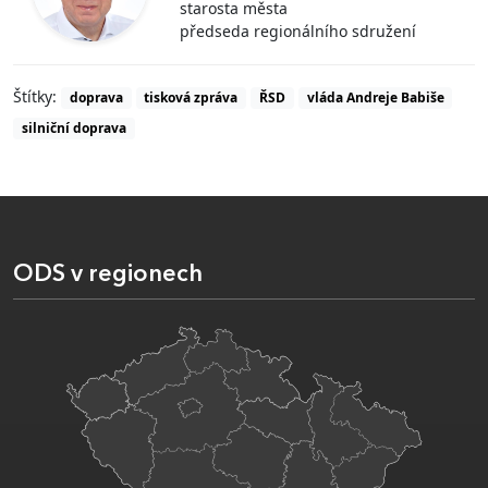
starosta města
předseda regionálního sdružení
Štítky:
doprava
tisková zpráva
ŘSD
vláda Andreje Babiše
silniční doprava
ODS v regionech