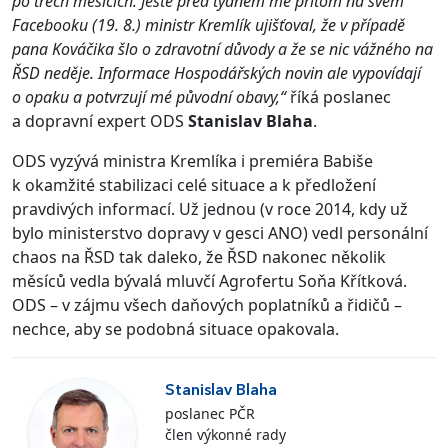
po třech měsících. Ještě před týdnem mě přitom na svém
Facebooku (19. 8.) ministr Kremlík ujišťoval, že v případě
pana Kováčika šlo o zdravotní důvody a že se nic vážného na
ŘSD neděje. Informace Hospodářských novin ale vypovídají
o opaku a potvrzují mé původní obavy,“
říká poslanec
a dopravní expert ODS
Stanislav Blaha
.
ODS vyzývá ministra Kremlíka i premiéra Babiše
k okamžité stabilizaci celé situace a k předložení
pravdivých informací. Už jednou (v roce 2014, kdy už
bylo ministerstvo dopravy v gesci ANO) vedl personální
chaos na ŘSD tak daleko, že ŘSD nakonec několik
měsíců vedla bývalá mluvčí Agrofertu Soňa Křítková.
ODS – v zájmu všech daňových poplatníků a řidičů –
nechce, aby se podobná situace opakovala.
Stanislav Blaha
poslanec PČR
člen výkonné rady