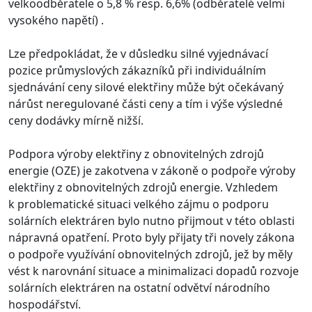
velkoodběratele o 5,8 % resp. 6,6% (odběratelé velmi
vysokého napětí) .
Lze předpokládat, že v důsledku silné vyjednávací
pozice průmyslových zákazníků při individuálním
sjednávání ceny silové elektřiny může být očekávaný
nárůst neregulované části ceny a tím i výše výsledné
ceny dodávky mírně nižší.
Podpora výroby elektřiny z obnovitelných zdrojů
energie (OZE) je zakotvena v zákoně o podpoře výroby
elektřiny z obnovitelných zdrojů energie. Vzhledem
k problematické situaci velkého zájmu o podporu
solárních elektráren bylo nutno přijmout v této oblasti
nápravná opatření. Proto byly přijaty tři novely zákona
o podpoře využívání obnovitelných zdrojů, jež by měly
vést k narovnání situace a minimalizaci dopadů rozvoje
solárních elektráren na ostatní odvětví národního
hospodářství.