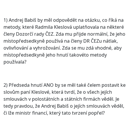
1) Andrej Babiš by měl odpovědět na otázku, co říká na
metody, které Radmila Kleslová uplatňovala na některé
členy Dozorčí rady ČEZ. Zda mu přijde normální, že jeho
místopředsedkyně používá na členy DR ČEZu nátlak,
ovlivňování a vyhrožování. Zda se mu zdá vhodné, aby
místopředsedkyně jeho hnutí takovéto metody
používala?
2) Předseda hnutí ANO by se měl také čelem postavit ke
slovům paní Kleslové, která tvrdí, že o všech jejích
smlouvách v polostátních a státních firmách věděl. Je
tedy pravdou, že Andrej Babiš o jejích smlouvách věděl,
či lže ministr financí, který tato tvrzení popřel?