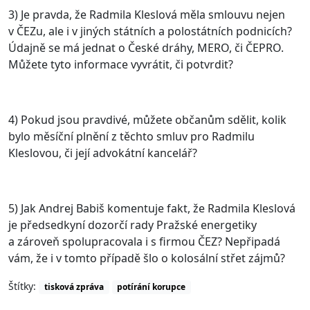
3) Je pravda, že Radmila Kleslová měla smlouvu nejen
v ČEZu, ale i v jiných státních a polostátních podnicích?
Údajně se má jednat o České dráhy, MERO, či ČEPRO.
Můžete tyto informace vyvrátit, či potvrdit?
4) Pokud jsou pravdivé, můžete občanům sdělit, kolik
bylo měsíční plnění z těchto smluv pro Radmilu
Kleslovou, či její advokátní kancelář?
5) Jak Andrej Babiš komentuje fakt, že Radmila Kleslová
je předsedkyní dozorčí rady Pražské energetiky
a zároveň spolupracovala i s firmou ČEZ? Nepřipadá
vám, že i v tomto případě šlo o kolosální střet zájmů?
Štítky:
tisková zpráva
potírání korupce