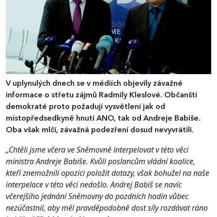
V uplynulých dnech se v médiích objevily závažné
informace o střetu zájmů Radmily Kleslové. Občanští
demokraté proto požadují vysvětlení jak od
místopředsedkyně hnutí ANO, tak od Andreje Babiše.
Oba však mlčí, závažná podezření dosud nevyvrátili.
„Chtěli jsme včera ve Sněmovně interpelovat v této věci
ministra Andreje Babiše. Kvůli poslancům vládní koalice,
kteří znemožnili opozici položit dotazy, však bohužel na naše
interpelace v této věci nedošlo. Andrej Babiš se navíc
včerejšího jednání Sněmovny do pozdních hodin vůbec
nezúčastnil, aby měl pravděpodobně dost síly rozdávat ráno