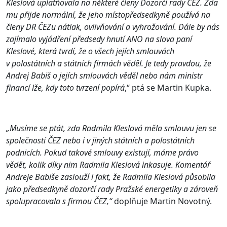
Kleslová uplatňovala na některé členy Dozorčí rady ČEZ. Zda
mu přijde normální, že jeho místopředsedkyně používá na
členy DR ČEZu nátlak, ovlivňování a vyhrožování. Dále by nás
zajímalo vyjádření předsedy hnutí ANO na slova paní
Kleslové, která tvrdí, že o všech jejích smlouvách
v polostátních a státních firmách věděl. Je tedy pravdou, že
Andrej Babiš o jejích smlouvách věděl nebo nám ministr
financí lže, kdy toto tvrzení popírá
,“ ptá se Martin Kupka.
„Musíme se ptát, zda Radmila Kleslová měla smlouvu jen se
společností ČEZ nebo i v jiných státních a polostátních
podnicích. Pokud takové smlouvy existují, máme právo
vědět, kolik díky nim Radmila Kleslová inkasuje. Komentář
Andreje Babiše zaslouží i fakt, že Radmila Kleslová působila
jako předsedkyně dozorčí rady Pražské energetiky a zároveň
spolupracovala s firmou ČEZ,“
doplňuje Martin Novotný.