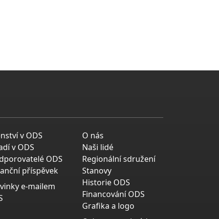
enství v ODS
O nás
adí v ODS
Naši lidé
dporovatelé ODS
Regionální sdružení
nanční příspěvek
Stanovy
Historie ODS
vinky e-mailem
Financování ODS
S
Grafika a logo