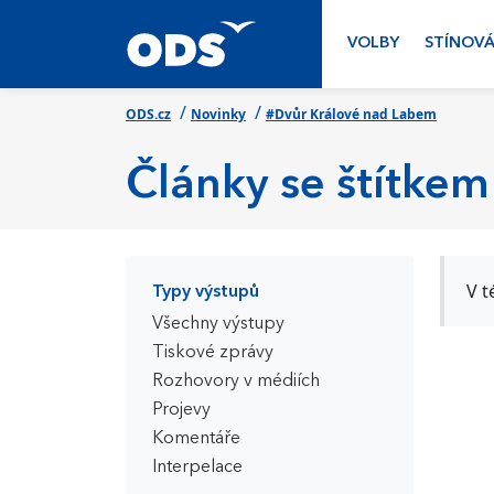
VOLBY
STÍNOVÁ
/
/
ODS.cz
Novinky
#Dvůr Králové nad Labem
Články se štítkem
V t
Typy výstupů
Všechny výstupy
Tiskové zprávy
Rozhovory v médiích
Projevy
Komentáře
Interpelace