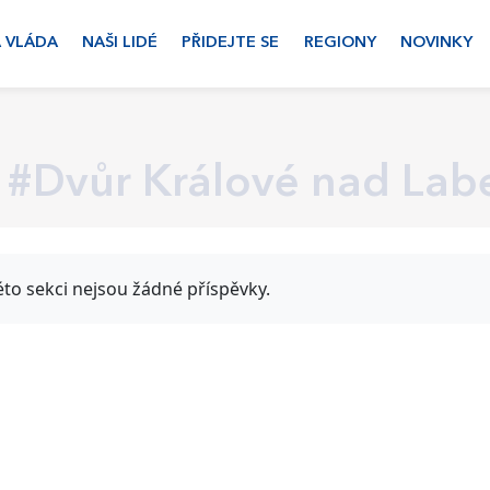
 VLÁDA
NAŠI LIDÉ
PŘIDEJTE SE
REGIONY
NOVINKY
#Dvůr Králové nad La
éto sekci nejsou žádné příspěvky.