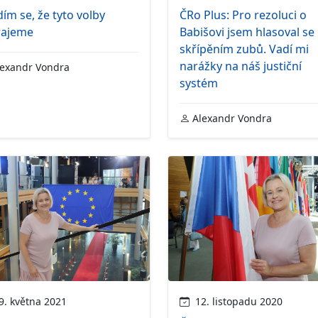
ím se, že tyto volby
ČRo Plus: Pro rezoluci o
rajeme
Babišovi jsem hlasoval se
skřípěním zubů. Vadí mi
narážky na náš justiční
exandr Vondra
systém
Alexandr Vondra
. května 2021
12. listopadu 2020