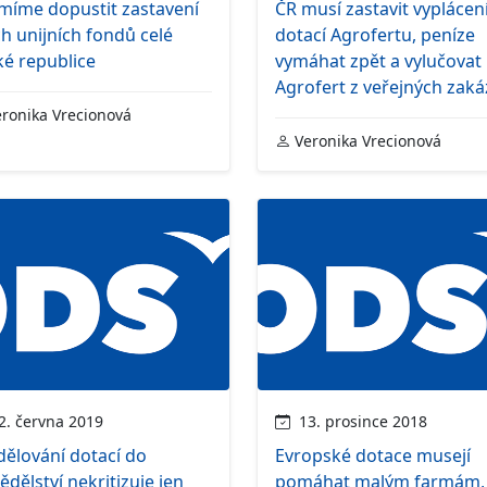
míme dopustit zastavení
ČR musí zastavit vyplácen
h unijních fondů celé
dotací Agrofertu, peníze
é republice
vymáhat zpět a vylučovat
Agrofert z veřejných zak
ronika Vrecionová
Veronika Vrecionová
. června 2019
13. prosince 2018
ělování dotací do
Evropské dotace musejí
dělství nekritizuje jen
pomáhat malým farmám,