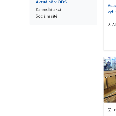
Aktuálně v ODS
Vsad
Kalendář akcí
vyh
Sociální sítě
Al
19