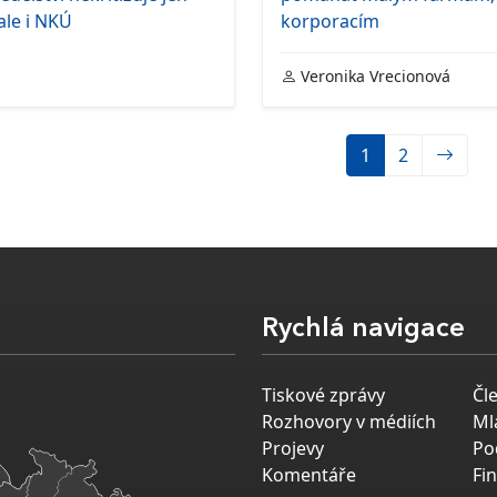
ale i NKÚ
korporacím
Veronika Vrecionová
1
2
Rychlá navigace
Tiskové zprávy
Čl
Rozhovory v médiích
Ml
Projevy
Po
Komentáře
Fi