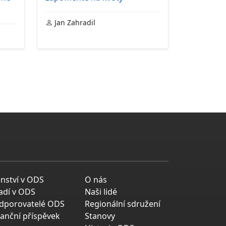
Jan Zahradil
enství v ODS
O nás
adí v ODS
Naši lidé
dporovatelé ODS
Regionální sdružení
nanční příspěvek
Stanovy