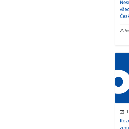
Nes
všec
Česk
Ve
12
Rozd
země