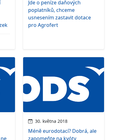
í
Jde o peníze daňových
poplatníků, chceme
usnesením zastavit dotace
ázek
pro Agrofert
30. května 2018
Méně eurodotací? Dobrá, ale
 ne
zapomeňte na kvóty