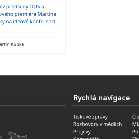
jev předsedy ODS a
nového premiéra Martina
ky na ideové konferenci
S
rtin Kupka
Rychlá navigace
Tiskové zprávy
Čl
Rozhovory v médiích
Ml
Projevy
Po