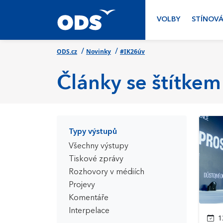
VOLBY
STÍNOVÁ
/
/
ODS.cz
Novinky
#IK26úv
Články se štítkem
Typy výstupů
Všechny výstupy
Tiskové zprávy
Rozhovory v médiích
Projevy
Komentáře
Interpelace
13