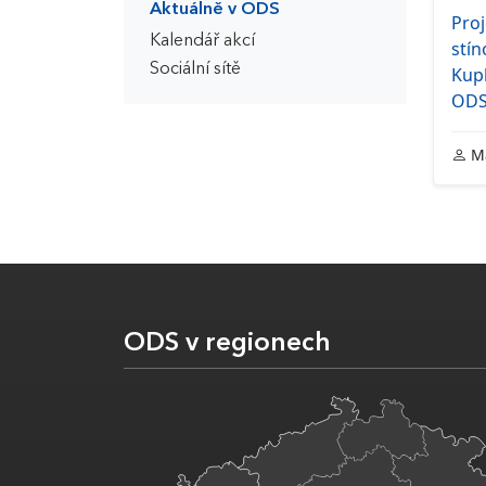
Aktuálně v ODS
Pro
Kalendář akcí
stí
Sociální sítě
Kup
OD
Ma
ODS v regionech