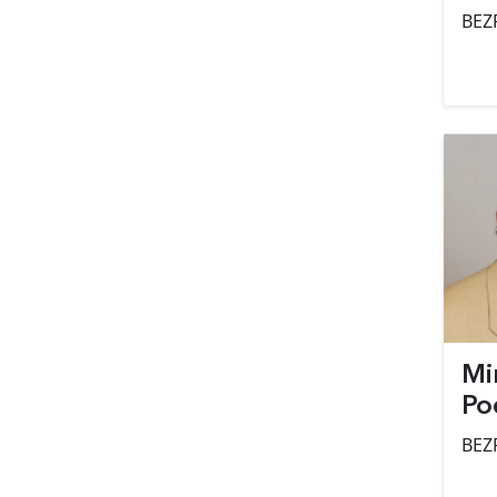
BEZ
Mi
Po
BEZ