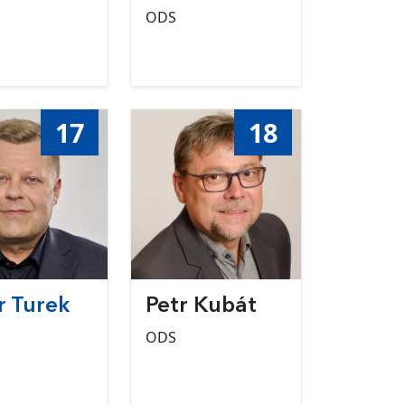
ODS
17
18
r Turek
Petr Kubát
ODS