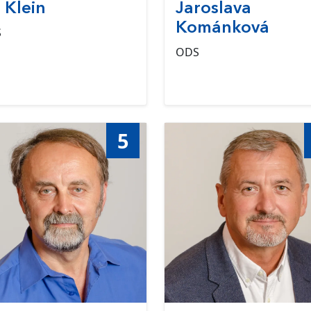
t Klein
Jaroslava
Kománková
S
ODS
5