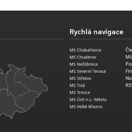
Rychlá navigace
Čl
MS Chabařovice
Ml
MS Chuderov
Po
MS Neštěmice
Fi
MS Severní Terasa
No
MS Střekov
RS
MS Tisá
MS Trmice
MS Ústí n.L.-Město
MS Velké Březno