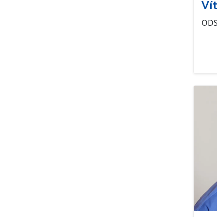
Ví
OD