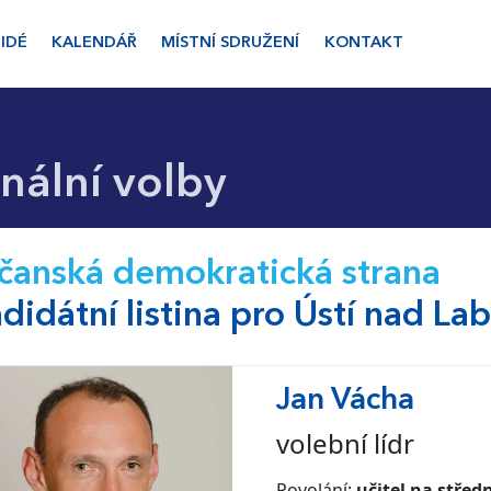
LIDÉ
KALENDÁŘ
MÍSTNÍ SDRUŽENÍ
KONTAKT
ální volby
anská demokratická strana
didátní listina pro Ústí nad L
Jan Vácha
volební lídr
Povolání:
učitel na střed