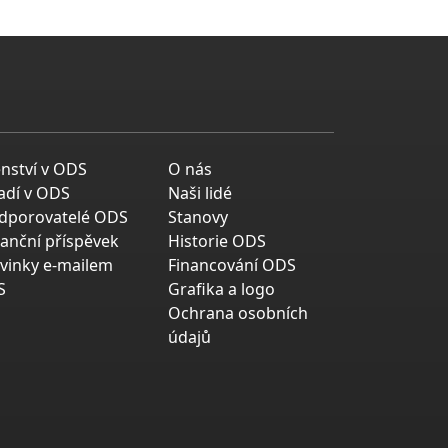
enství v ODS
O nás
adí v ODS
Naši lidé
dporovatelé ODS
Stanovy
nanční příspěvek
Historie ODS
vinky e-mailem
Financování ODS
S
Grafika a logo
Ochrana osobních
údajů