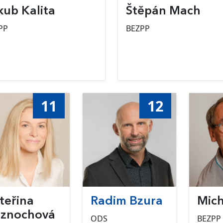
kub Kalita
Štěpán Mach
PP
BEZPP
11
12
teřina
Radim Bzura
Mich
jznochová
ODS
BEZPP