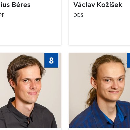
lius Béres
Václav Kožíšek
PP
ODS
8