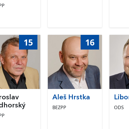
PP
15
16
roslav
Aleš Hrstka
Libo
dhorský
BEZPP
ODS
PP