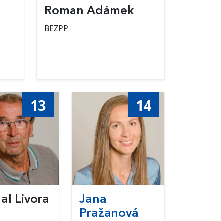
Roman Adámek
BEZPP
13
14
al Livora
Jana
Pražanová