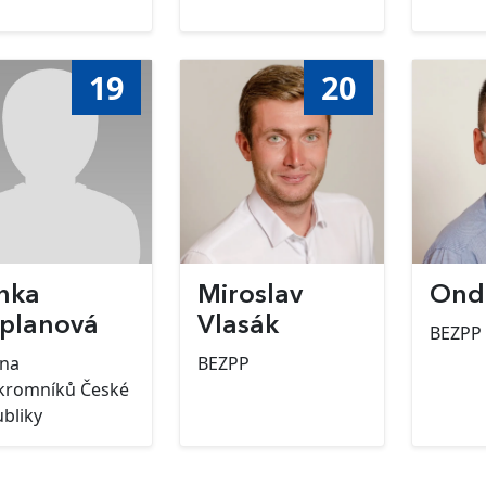
19
20
nka
Miroslav
Ondř
planová
Vlasák
BEZPP
ana
BEZPP
kromníků České
bliky