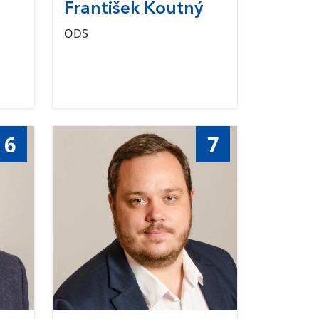
František Koutný
ODS
6
7