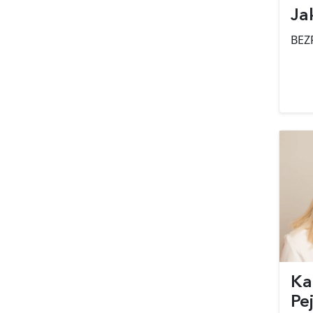
Ja
BEZ
Ka
Pe