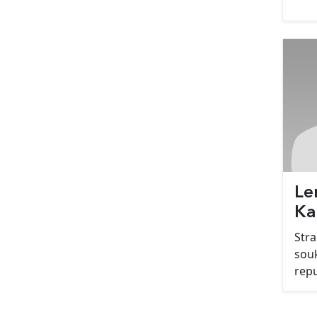
Le
Ka
Str
sou
repu