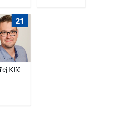
21
ej Klíč