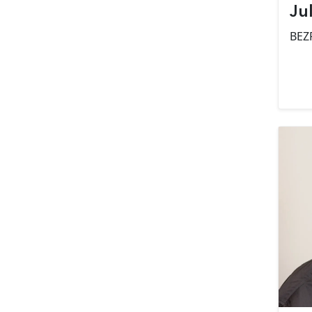
Ju
BEZ