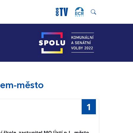
abem-město
1
ní škole, zastupitel MO Ústí n.L.-město