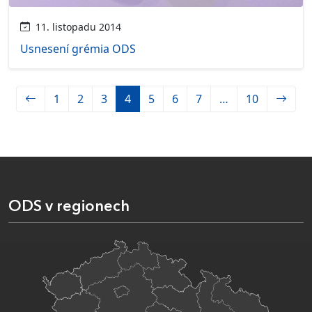
11. listopadu 2014
Usnesení grémia ODS
1
2
3
4
5
6
7
…
10
ODS v regionech