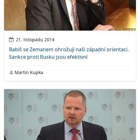
21. listopadu 2014
Babiš se Zemanem ohrožují naši západní orientaci.
Sankce proti Rusku jsou efektivní
Martin Kupka