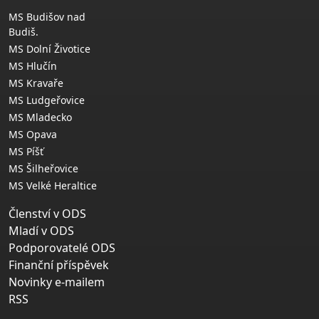
MS Budišov nad
Budiš.
MS Dolní Životice
MS Hlučín
MS Kravaře
MS Ludgeřovice
MS Mladecko
MS Opava
MS Píšť
MS Šilheřovice
MS Velké Heraltice
Členství v ODS
Mladí v ODS
Podporovatelé ODS
Finanční příspěvek
Novinky e-mailem
RSS