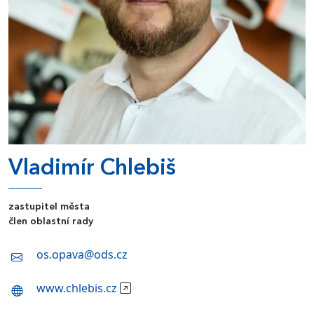
Vladimír Chlebiš
zastupitel města
člen oblastní rady
os.opava@ods.cz
www.chlebis.cz