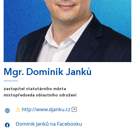
Mgr. Dominik Janků
zastupitel statutárního města
místopředseda oblastního sdružení
http://www.djanku.cz
Dominik Janků na Facebooku