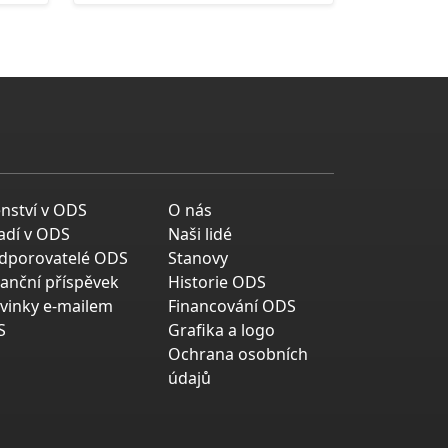
enství v ODS
O nás
adí v ODS
Naši lidé
dporovatelé ODS
Stanovy
nanční příspěvek
Historie ODS
vinky e-mailem
Financování ODS
S
Grafika a logo
Ochrana osobních
údajů