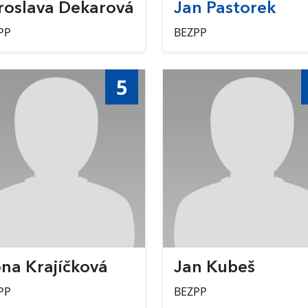
roslava Dekarová
Jan Pastorek
PP
BEZPP
5
ona Krajíčková
Jan Kubeš
PP
BEZPP