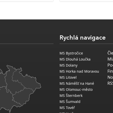
Rychlá navigace
Čl
MS Bystročice
Ml
MS Dlouhá Loučka
Po
MS Dolany
Fi
MS Horka nad Moravou
No
MS Litovel
RS
MS Náměšť na Hané
MS Olomouc-město
MS Šternberk
MS Šumvald
MS Tovéř