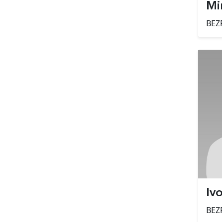
Mi
BEZ
Iv
BEZ