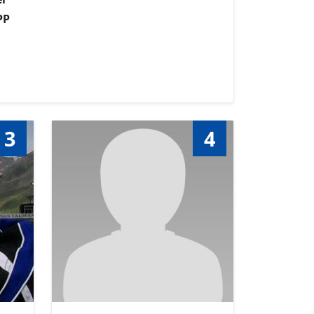
PP
3
4