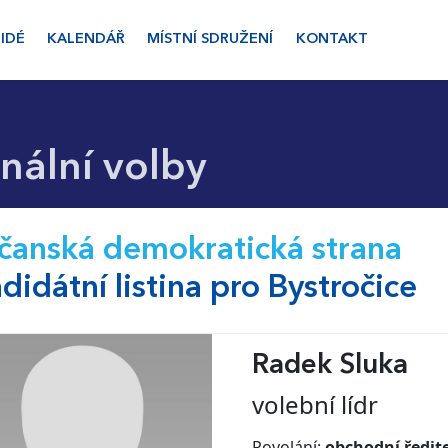
LIDÉ
KALENDÁŘ
MÍSTNÍ SDRUŽENÍ
KONTAKT
ální volby
anská demokratická strana
didátní listina pro Bystročice
Radek Sluka
volební lídr
Povolání:
obchodní ředit