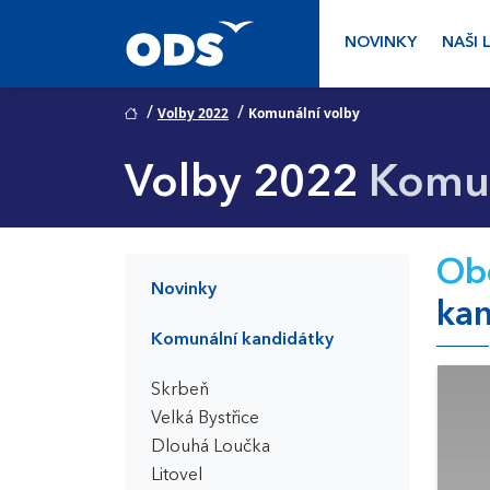
NOVINKY
NAŠI 
/
/
Volby 2022
Komunální volby
Volby 2022
Komun
Obč
Novinky
kan
Komunální kandidátky
Skrbeň
Velká Bystřice
Dlouhá Loučka
Litovel