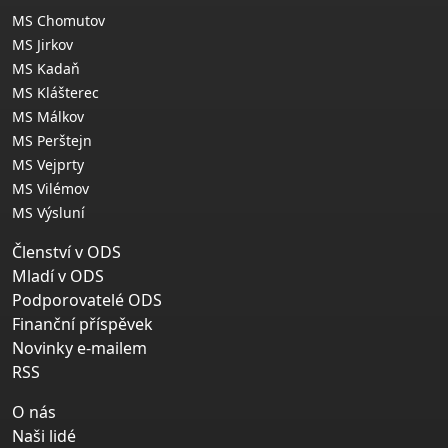
MS Chomutov
MS Jirkov
MS Kadaň
MS Klášterec
MS Málkov
MS Perštejn
MS Vejprty
MS Vilémov
MS Výsluní
Členství v ODS
Mladí v ODS
Podporovatelé ODS
Finanční příspěvek
Novinky e-mailem
RSS
O nás
Naši lidé