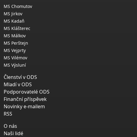
MS Chomutov
MS Jirkov
MS Kadaň
MS Klášterec
MS Málkov
MS Perštejn
MS Vejprty
MS Vilémov
MS Výsluní
Členství v ODS
Mladí v ODS
Podporovatelé ODS
Finanční příspěvek
Novinky e-mailem
RSS
O nás
Naši lidé