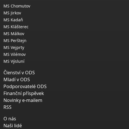
MS Chomutov
MS Jirkov
MS Kadaň
MS Klášterec
MS Málkov
MS Perštejn
MS Vejprty
MS Vilémov
MS Výsluní
Členství v ODS
Mladí v ODS
Podporovatelé ODS
Finanční příspěvek
Novinky e-mailem
RSS
O nás
Naši lidé