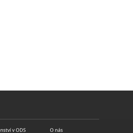
enství v ODS
O nás