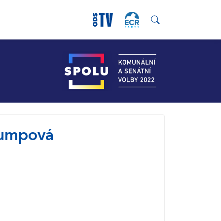
tumpová