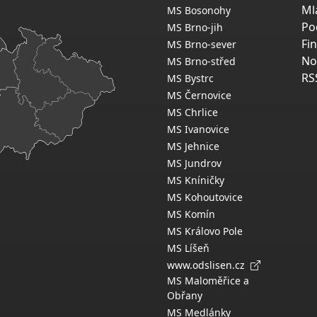
Ml
MS Bosonohy
Po
MS Brno-jih
Fi
MS Brno-sever
No
MS Brno-střed
RS
MS Bystrc
MS Černovice
MS Chrlice
MS Ivanovice
MS Jehnice
MS Jundrov
MS Kníničky
MS Kohoutovice
MS Komín
MS Královo Pole
MS Líšeň
www.odslisen.cz
MS Maloměřice a
Obřany
MS Medlánky