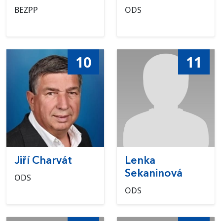
BEZPP
ODS
10
11
Jiří Charvát
Lenka
Sekaninová
ODS
ODS