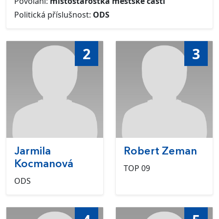
Povolání:
místostarostka městské části
Politická příslušnost:
ODS
2
3
Jarmila
Robert Zeman
Kocmanová
TOP 09
ODS