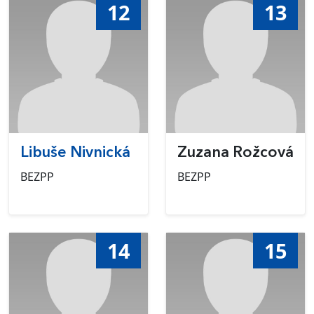
12
13
Libuše Nivnická
Zuzana Rožcová
BEZPP
BEZPP
14
15