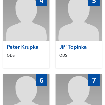
4
5
Peter Krupka
Jiří Topinka
ODS
ODS
6
7