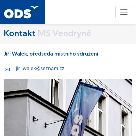
Kontakt
MS Vendryně
Jiří Walek, předseda místního sdružení
jiri.walek@seznam.cz