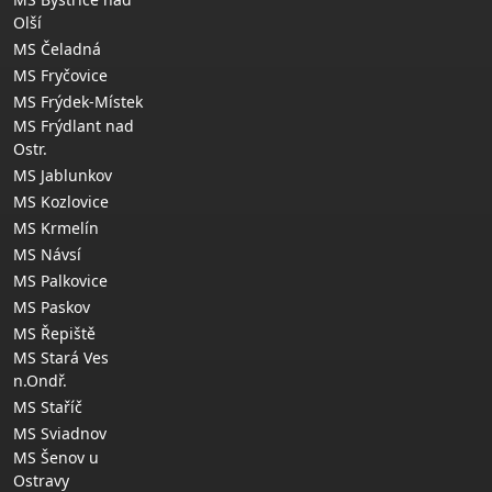
Olší
MS Čeladná
MS Fryčovice
MS Frýdek-Místek
MS Frýdlant nad
Ostr.
MS Jablunkov
MS Kozlovice
MS Krmelín
MS Návsí
MS Palkovice
MS Paskov
MS Řepiště
MS Stará Ves
n.Ondř.
MS Staříč
MS Sviadnov
MS Šenov u
Ostravy